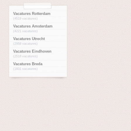
Vacatures Rotterdam
(4519 vacatures)
Vacatures Amsterdam
(4221 vacatures)
Vacatures Utrecht
(2958 vacatures)
Vacatures Eindhoven
(2518 vacatures)
Vacatures Breda
(1831 vacatures)