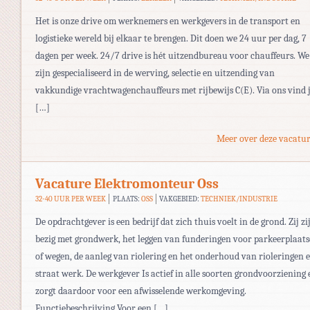
Het is onze drive om werknemers en werkgevers in de transport en
logistieke wereld bij elkaar te brengen. Dit doen we 24 uur per dag, 7
dagen per week. 24/7 drive is hét uitzendbureau voor chauffeurs. We
zijn gespecialiseerd in de werving, selectie en uitzending van
vakkundige vrachtwagenchauffeurs met rijbewijs C(E). Via ons vind 
[…]
Meer over deze vacatur
Vacature Elektromonteur Oss
32-40 UUR PER WEEK
PLAATS:
OSS
VAKGEBIED:
TECHNIEK/INDUSTRIE
De opdrachtgever is een bedrijf dat zich thuis voelt in de grond. Zij zi
bezig met grondwerk, het leggen van funderingen voor parkeerplaat
of wegen, de aanleg van riolering en het onderhoud van rioleringen 
straat werk. De werkgever Is actief in alle soorten grondvoorziening 
zorgt daardoor voor een afwisselende werkomgeving.
Functiebeschrijving Voor een […]