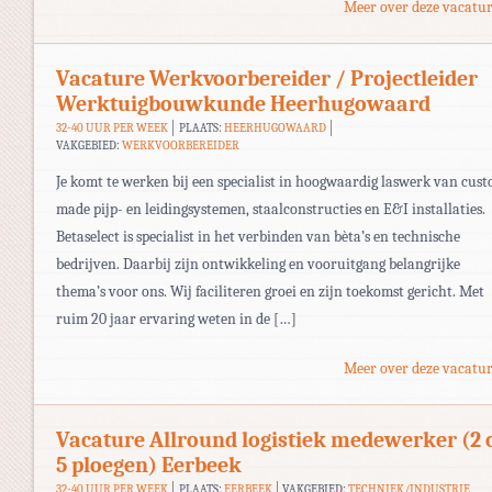
Meer over deze vacatur
Vacature Werkvoorbereider / Projectleider
Werktuigbouwkunde Heerhugowaard
32-40 UUR PER WEEK
PLAATS:
HEERHUGOWAARD
VAKGEBIED:
WERKVOORBEREIDER
Je komt te werken bij een specialist in hoogwaardig laswerk van cus
made pijp- en leidingsystemen, staalconstructies en E&I installaties.
Betaselect is specialist in het verbinden van bèta’s en technische
bedrijven. Daarbij zijn ontwikkeling en vooruitgang belangrijke
thema’s voor ons. Wij faciliteren groei en zijn toekomst gericht. Met
ruim 20 jaar ervaring weten in de […]
Meer over deze vacatur
Vacature Allround logistiek medewerker (2 
5 ploegen) Eerbeek
32-40 UUR PER WEEK
PLAATS:
EERBEEK
VAKGEBIED:
TECHNIEK/INDUSTRIE