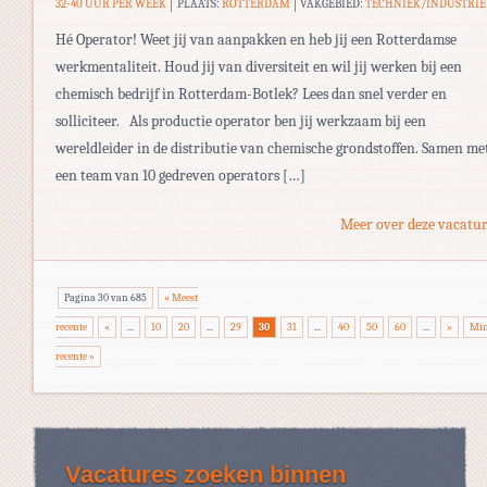
32-40 UUR PER WEEK
PLAATS:
ROTTERDAM
VAKGEBIED:
TECHNIEK/INDUSTRIE
Hé Operator! Weet jij van aanpakken en heb jij een Rotterdamse
werkmentaliteit. Houd jij van diversiteit en wil jij werken bij een
chemisch bedrijf in Rotterdam-Botlek? Lees dan snel verder en
solliciteer. Als productie operator ben jij werkzaam bij een
wereldleider in de distributie van chemische grondstoffen. Samen me
een team van 10 gedreven operators […]
Meer over deze vacatur
Pagina 30 van 685
« Meest
recente
«
...
10
20
...
29
30
31
...
40
50
60
...
»
Min
recente »
Vacatures zoeken binnen