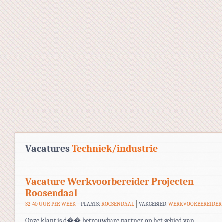
Vacatures
Techniek/industrie
Vacature Werkvoorbereider Projecten
Roosendaal
32-40 UUR PER WEEK
PLAATS:
ROOSENDAAL
VAKGEBIED:
WERKVOORBEREIDER
Onze klant is d�� betrouwbare partner op het gebied van