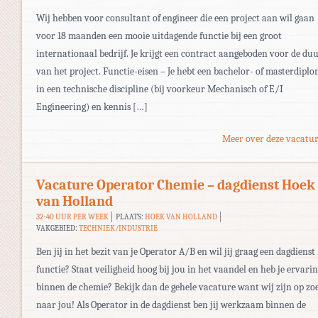
Wij hebben voor consultant of engineer die een project aan wil gaan
voor 18 maanden een mooie uitdagende functie bij een groot
internationaal bedrijf. Je krijgt een contract aangeboden voor de du
van het project. Functie-eisen – Je hebt een bachelor- of masterdipl
in een technische discipline (bij voorkeur Mechanisch of E/I
Engineering) en kennis […]
Meer over deze vacatur
Vacature Operator Chemie – dagdienst Hoek
van Holland
32-40 UUR PER WEEK
PLAATS:
HOEK VAN HOLLAND
VAKGEBIED:
TECHNIEK/INDUSTRIE
Ben jij in het bezit van je Operator A/B en wil jij graag een dagdienst
functie? Staat veiligheid hoog bij jou in het vaandel en heb je ervari
binnen de chemie? Bekijk dan de gehele vacature want wij zijn op zo
naar jou! Als Operator in de dagdienst ben jij werkzaam binnen de