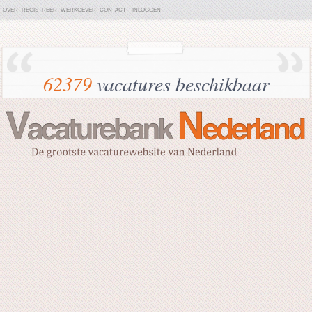
OVER
REGISTREER
WERKGEVER
CONTACT
INLOGGEN
62379
vacatures beschikbaar