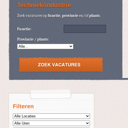
Techniek/industrie
Zoek vacatures op
functie
,
provincie
en/of
plaats
.
Functie:
Provincie / plaats:
Filteren