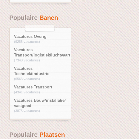
Populaire
Banen
Vacatures Overig
(9288 vacatures)
Vacatures
Transport/logistiek/luchtvaart
(7348 vacatures)
Vacatures
Techniek/industrie
(6563 vacatures)
Vacatures Transport
(4341 vacatures)
Vacatures Bouw/installatie/
vastgoed
(3875 vacatures)
Populaire
Plaatsen