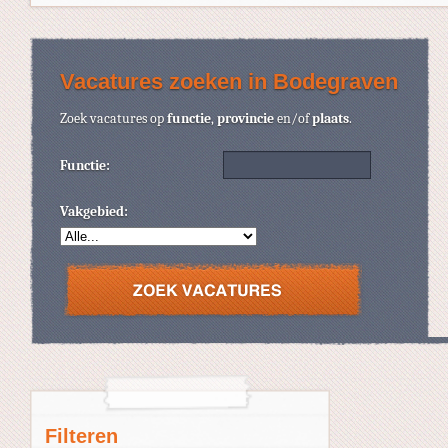
Vacatures zoeken in Bodegraven
Zoek vacatures op
functie
,
provincie
en/of
plaats
.
Functie:
Vakgebied:
Filteren