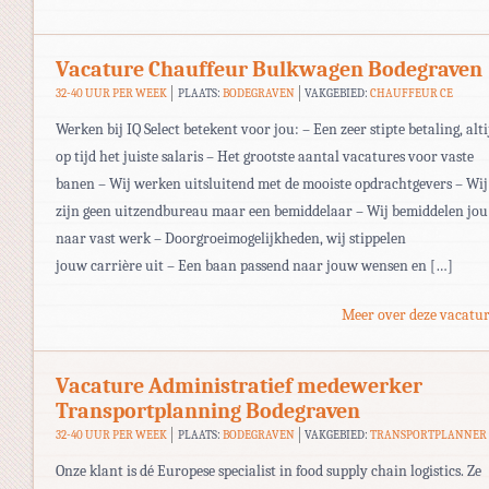
Vacature Chauffeur Bulkwagen Bodegraven
32-40 UUR PER WEEK
PLAATS:
BODEGRAVEN
VAKGEBIED:
CHAUFFEUR CE
Werken bij IQ Select betekent voor jou: – Een zeer stipte betaling, alti
op tijd het juiste salaris – Het grootste aantal vacatures voor vaste
banen – Wij werken uitsluitend met de mooiste opdrachtgevers – Wij
zijn geen uitzendbureau maar een bemiddelaar – Wij bemiddelen jou
naar vast werk – Doorgroeimogelijkheden, wij stippelen
jouw carrière uit – Een baan passend naar jouw wensen en […]
Meer over deze vacatur
Vacature Administratief medewerker
Transportplanning Bodegraven
32-40 UUR PER WEEK
PLAATS:
BODEGRAVEN
VAKGEBIED:
TRANSPORTPLANNER
Onze klant is dé Europese specialist in food supply chain logistics. Ze