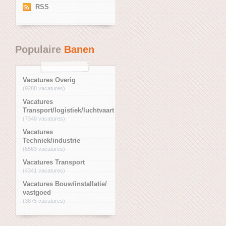
RSS
Populaire
Banen
Vacatures Overig
(9288 vacatures)
Vacatures
Transport/logistiek/luchtvaart
(7348 vacatures)
Vacatures
Techniek/industrie
(6563 vacatures)
Vacatures Transport
(4341 vacatures)
Vacatures Bouw/installatie/
vastgoed
(3875 vacatures)