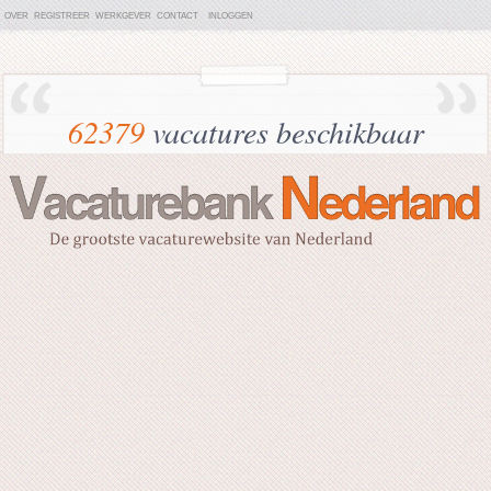
OVER
REGISTREER
WERKGEVER
CONTACT
INLOGGEN
62379
vacatures beschikbaar