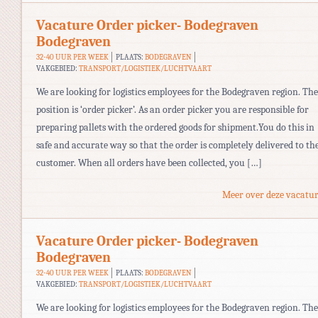
Vacature Order picker- Bodegraven
Bodegraven
32-40 UUR PER WEEK
PLAATS:
BODEGRAVEN
VAKGEBIED:
TRANSPORT/LOGISTIEK/LUCHTVAART
We are looking for logistics employees for the Bodegraven region. The
position is ‘order picker’. As an order picker you are responsible for
preparing pallets with the ordered goods for shipment.You do this in
safe and accurate way so that the order is completely delivered to th
customer. When all orders have been collected, you […]
Meer over deze vacatur
Vacature Order picker- Bodegraven
Bodegraven
32-40 UUR PER WEEK
PLAATS:
BODEGRAVEN
VAKGEBIED:
TRANSPORT/LOGISTIEK/LUCHTVAART
We are looking for logistics employees for the Bodegraven region. The