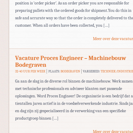
position is ‘order picker’. As an order picker you are responsible for
preparing pallets with the ordered goods for shipment.You do this in
safe and accurate way so that the order is completely delivered to th
customer. When all orders have been collected, you […]
Meer over deze vacatur
Vacature Proces Engineer – Machinebouw
Bodegraven
32-40 UUR PER WEEK
PLAATS:
BODEGRAVEN
VAKGEBIED:
TECHNIEK/INDUSTRI
Ga aan de slag in de diverse rol binnen de machinebouw. Werk samen
met technische professionals en adviseer klanten met passende
oplossingen. Word Proces Engineer! De organisatie is een bedrijf dat a
tientallen jaren actief is in de voedselverwerkende industrie. Sinds ja
en dag zijn zij gespecialiseerd in de verwerking van een specifieke
productgroep binnen […]
Meer over deze vacatur