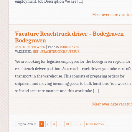
employment. Job Description We are […]
Meer over deze vacatur
Vacature Reachtruck driver – Bodegraven
Bodegraven
32-40 UUR PER WEEK
PLAATS:
BODEGRAVEN
VAKGEBIED:
HEF-/REACHTRUCKCHAUFFEUR
We are looking for logistics employees for the Bodegraven region, for 
reachtruck driver position. As a reach truck driver you take care of 
transport in the warehouse. This consists of preparing orders for
shipment and moving incoming goods to bulk locations. You work in 
safe and accurate manner and this work take […]
Meer over deze vacatur
Pagina 1 van 14
1
2
3
...
10
...
»
Minst recente »