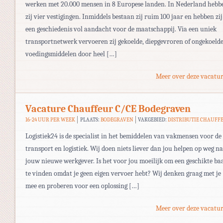
werken met 20.000 mensen in 8 Europese landen. In Nederland hebb
zij vier vestigingen. Inmiddels bestaan zij ruim 100 jaar en hebben zij
een geschiedenis vol aandacht voor de maatschappij. Via een uniek
transportnetwerk vervoeren zij gekoelde, diepgevroren of ongekoeld
voedingsmiddelen door heel […]
Meer over deze vacatur
Vacature Chauffeur C/CE Bodegraven
16-24 UUR PER WEEK
PLAATS:
BODEGRAVEN
VAKGEBIED:
DISTRIBUTIE CHAUFF
Logistiek24 is de specialist in het bemiddelen van vakmensen voor de
transport en logistiek. Wij doen niets liever dan jou helpen op weg n
jouw nieuwe werkgever. Is het voor jou moeilijk om een geschikte ba
te vinden omdat je geen eigen vervoer hebt? Wij denken graag met je
mee en proberen voor een oplossing […]
Meer over deze vacatur