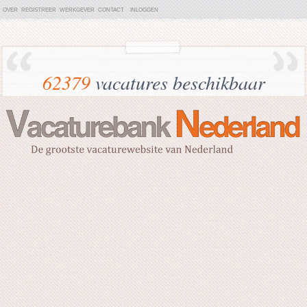
OVER
REGISTREER
WERKGEVER
CONTACT
INLOGGEN
62379
vacatures beschikbaar