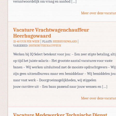
verantwoordelijk om vraag en aanbod […]
Meer over deze vacatur
Vacature Vrachtwagenchauffeur
Heerhugowaard
32-40 UUR PER WEEK
PLAATS:
HEERHUGOWAARD
VAKGEBIED:
DISTRIBUTIECHAUFFEUR
Werken bij IQ Select betekent voor jou: – Een zeer stipte betaling, alti
op tijd het juiste salaris – Het grootste aantal vacatures voor vaste
banen – Wij werken uitsluitend met de mooiste opdrachtgevers – Wij
zijn geen uitzendbureau maar een bemiddelaar – Wij bemiddelen jou
naar vast werk – Doorgroeimogelijkheden, wij stippelen
jouw carrière uit – Een baan passend naar jouw wensen en […]
Meer over deze vacatur
Vacature Medewerker Technische Dienst