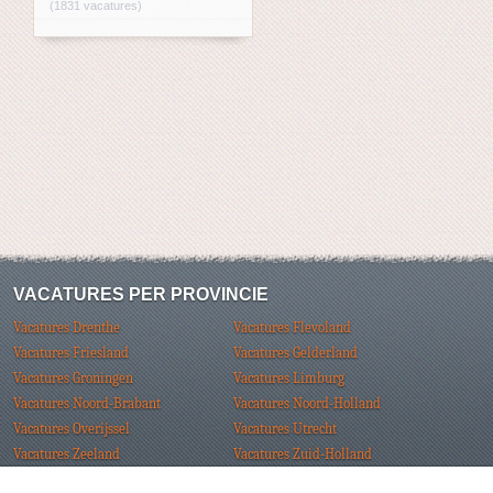
(1831 vacatures)
VACATURES PER PROVINCIE
Vacatures Drenthe
Vacatures Flevoland
Vacatures Friesland
Vacatures Gelderland
Vacatures Groningen
Vacatures Limburg
Vacatures Noord-Brabant
Vacatures Noord-Holland
Vacatures Overijssel
Vacatures Utrecht
Vacatures Zeeland
Vacatures Zuid-Holland