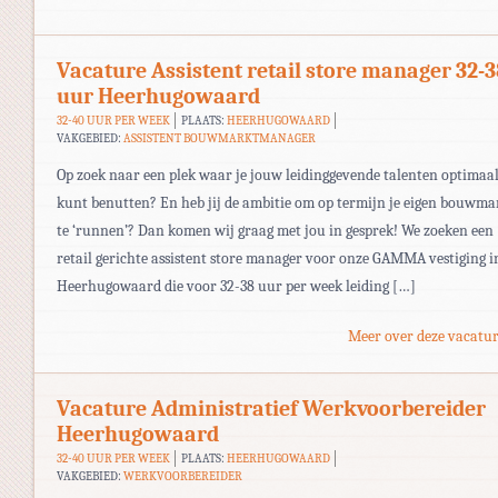
Vacature Assistent retail store manager 32-3
uur Heerhugowaard
32-40 UUR PER WEEK
PLAATS:
HEERHUGOWAARD
VAKGEBIED:
ASSISTENT BOUWMARKTMANAGER
Op zoek naar een plek waar je jouw leidinggevende talenten optimaa
kunt benutten? En heb jij de ambitie om op termijn je eigen bouwma
te ‘runnen’? Dan komen wij graag met jou in gesprek! We zoeken een
retail gerichte assistent store manager voor onze GAMMA vestiging i
Heerhugowaard die voor 32-38 uur per week leiding […]
Meer over deze vacatur
Vacature Administratief Werkvoorbereider
Heerhugowaard
32-40 UUR PER WEEK
PLAATS:
HEERHUGOWAARD
VAKGEBIED:
WERKVOORBEREIDER