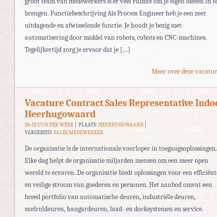
groot team van medewerkers is er veel ruimte om je eigen ideeën in t
brengen. Functiebeschrijving Als Process Engineer heb je een zeer
uitdagende en afwisselende functie. Je houdt je bezig met
automatisering door middel van robots, cobots en CNC-machines.
Tegelijkertijd zorg je ervoor dat je […]
Meer over deze vacatur
Vacature Contract Sales Representative Indo
Heerhugowaard
24-32 UUR PER WEEK
PLAATS:
HEERHUGOWAARD
VAKGEBIED:
SALES MEDEWERKER
De organisatie is de internationale voorloper in toegangsoplossingen.
Elke dag helpt de organisatie miljarden mensen om een meer open
wereld te ervaren. De organisatie biedt oplossingen voor een efficiënt
en veilige stroom van goederen en personen. Het aanbod omvat een
breed portfolio van automatische deuren, industriële deuren,
snelroldeuren, hangardeuren, laad- en docksystemen en service.