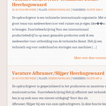
Heerhugowaard
32-40 UUR PER WEEK
PLAATS:
HEERHUGOWAARD
VAKGEBIED:
FACETS-1066-C
De opdrachtgever is een technische internationale organisatie. Met 
groot team van medewerkers is er veel ruimte om je eigen idee��n 
te brengen. Functiebeschrijving Voor een internationaal
productiebedrijf in op maat gemaakte producten zoek ik een
medewerker voor uitbreiding van de technische dienst. Heb jij een
technisch oog voor onderhoud en storingen aan machines […]
Meer over deze vacatur
Vacature Afbramer/Slijper Heerhugowaard
32-40 UUR PER WEEK
PLAATS:
HEERHUGOWAARD
VAKGEBIED:
FACETS-697-A
De opdrachtgever in gespecialiseerd in het produceren en monteren 
staalconstructies. Functiebeschrijving Heb jij affiniteit met techniek
ben je op zoek naar een nieuwe uitdaging? Start dan als
Afbramer/Slijper bij een van onze opdrachtgevers. In deze functie be