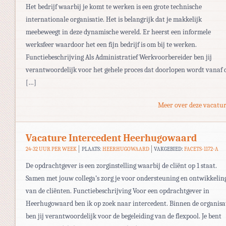
Het bedrijf waarbij je komt te werken is een grote technische
internationale organisatie. Het is belangrijk dat je makkelijk
meebeweegt in deze dynamische wereld. Er heerst een informele
werksfeer waardoor het een fijn bedrijf is om bij te werken.
Functiebeschrijving Als Administratief Werkvoorbereider ben jij
verantwoordelijk voor het gehele proces dat doorlopen wordt vanaf 
[…]
Meer over deze vacatur
Vacature Intercedent Heerhugowaard
24-32 UUR PER WEEK
PLAATS:
HEERHUGOWAARD
VAKGEBIED:
FACETS-1172-A
De opdrachtgever is een zorginstelling waarbij de cliënt op 1 staat.
Samen met jouw collega’s zorg je voor ondersteuning en ontwikkelin
van de cliënten. Functiebeschrijving Voor een opdrachtgever in
Heerhugowaard ben ik op zoek naar intercedent. Binnen de organisa
ben jij verantwoordelijk voor de begeleiding van de flexpool. Je bent