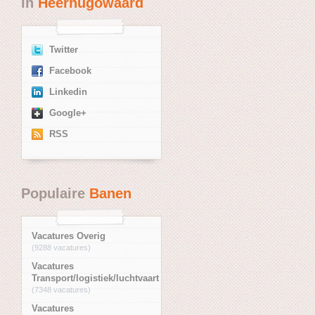
in
Heerhugowaard
Twitter
Facebook
Linkedin
Google+
RSS
Populaire
Banen
Vacatures Overig
(9288 vacatures)
Vacatures
Transport/logistiek/luchtvaart
(7348 vacatures)
Vacatures