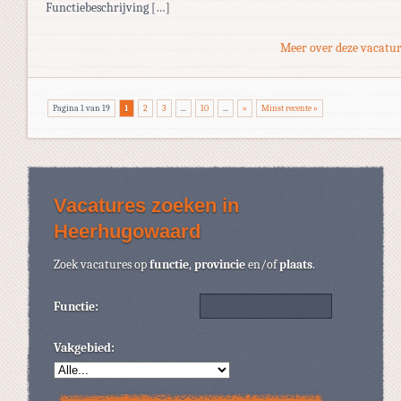
Functiebeschrijving […]
Meer over deze vacatur
Pagina 1 van 19
1
2
3
...
10
...
»
Minst recente »
Vacatures zoeken in
Heerhugowaard
Zoek vacatures op
functie
,
provincie
en/of
plaats
.
Functie:
Vakgebied: