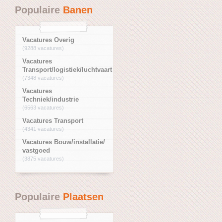
Populaire
Banen
Vacatures Overig
(9288 vacatures)
Vacatures
Transport/logistiek/luchtvaart
(7348 vacatures)
Vacatures
Techniek/industrie
(6563 vacatures)
Vacatures Transport
(4341 vacatures)
Vacatures Bouw/installatie/
vastgoed
(3875 vacatures)
Populaire
Plaatsen