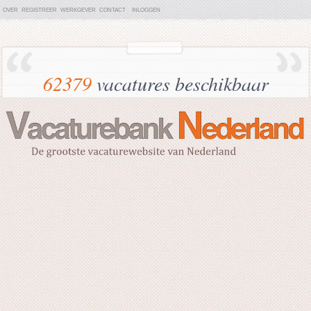
OVER
REGISTREER
WERKGEVER
CONTACT
INLOGGEN
62379
vacatures beschikbaar