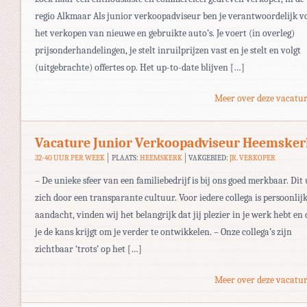
regio Alkmaar Als junior verkoopadviseur ben je verantwoordelijk v
het verkopen van nieuwe en gebruikte auto’s. Je voert (in overleg)
prijsonderhandelingen, je stelt inruilprijzen vast en je stelt en volgt
(uitgebrachte) offertes op. Het up-to-date blijven […]
Meer over deze vacatur
Vacature Junior Verkoopadviseur Heemske
32-40 UUR PER WEEK
PLAATS:
HEEMSKERK
VAKGEBIED:
JR. VERKOPER
– De unieke sfeer van een familiebedrijf is bij ons goed merkbaar. Dit 
zich door een transparante cultuur. Voor iedere collega is persoonlij
aandacht, vinden wij het belangrijk dat jij plezier in je werk hebt en 
je de kans krijgt om je verder te ontwikkelen. – Onze collega’s zijn
zichtbaar ‘trots’ op het […]
Meer over deze vacatur