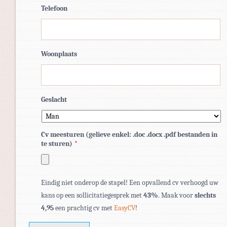
Telefoon
Woonplaats
Geslacht
Cv meesturen (gelieve enkel: .doc .docx .pdf bestanden in
te sturen)
*
Toegestane
Eindig niet onderop de stapel! Een opvallend cv verhoogd uw
bestandstypen:
kans op een sollicitatiegesprek met
43%
. Maak voor
slechts
pdf,
4,95
een prachtig cv met
EasyCV
!
doc,
docx.