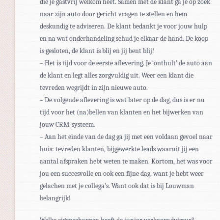
die je gastvrij welkom heet. Samen met de klant ga je op zoek
naar zijn auto door gericht vragen te stellen en hem
deskundig te adviseren. De klant bedankt je voor jouw hulp
en na wat onderhandeling schud je elkaar de hand. De koop
is gesloten, de klant is blij en jij bent blij!
– Het is tijd voor de eerste aflevering. Je ‘onthult’ de auto aan
de klant en legt alles zorgvuldig uit. Weer een klant die
tevreden wegrijdt in zijn nieuwe auto.
– De volgende aflevering is wat later op de dag, dus is er nu
tijd voor het (na)bellen van klanten en het bijwerken van
jouw CRM-systeem.
– Aan het einde van de dag ga jij met een voldaan gevoel naar
huis: tevreden klanten, bijgewerkte leads waaruit jij een
aantal afspraken hebt weten te maken. Kortom, het was voor
jou een succesvolle en ook een fijne dag, want je hebt weer
gelachen met je collega’s. Want ook dat is bij Louwman
belangrijk!