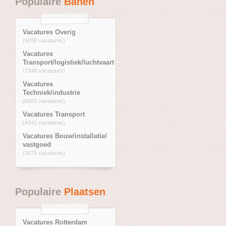
Populaire
Banen
Vacatures Overig
(9288 vacatures)
Vacatures
Transport/logistiek/luchtvaart
(7348 vacatures)
Vacatures
Techniek/industrie
(6563 vacatures)
Vacatures Transport
(4341 vacatures)
Vacatures Bouw/installatie/
vastgoed
(3875 vacatures)
Populaire
Plaatsen
Vacatures Rotterdam