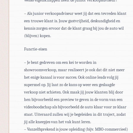
Welke eigenschappen heeft de junior verkoopadviseur?
– Als junior verkoopadviseur weet jij dat een tevreden klant
een trouwe klant is. Jouw gastvrijheid, deskundigheid en
kennis zorgen ervoor dat de klant graag bij jou de auto wil
(blijven) kopen.
Functie-eisen
– Je bent gedreven om een kei te worden in
showroomverkoop, maar realiseert je ook dat dit niet meer
het enige kanaal is voor succes. Ook online leads volg jij
supersnel op. Jij laat zo de kans op weer een geslaagde
verkoop niet schieten. Ook maak jij jouw klanten blij door
hen bijvoorbeeld een preview te geven in de vorm van een
videoboodschap als bijvoorbeeld de auto klaar voor ze klaar
staat. Uiteraard zullen wij je begeleiden in dit traject, zodat
jij alle kneepjes van het vak kunt leren.
– Vanzelfsprekend is jouw opleiding (bijv. MBO-commercieel)