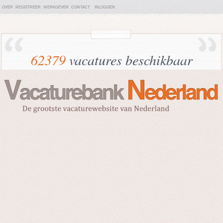
OVER
REGISTREER
WERKGEVER
CONTACT
INLOGGEN
62379
vacatures beschikbaar