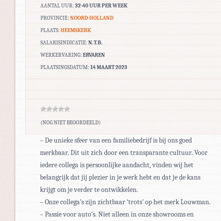
AANTAL UUR:
32-40 UUR PER WEEK
PROVINCIE:
NOORD-HOLLAND
PLAATS:
HEEMSKERK
SALARISINDICATIE:
N.T.B.
WERKERVARING:
ERVAREN
PLAATSINGSDATUM:
14 MAART 2023
(NOG NIET BEOORDEELD)
– De unieke sfeer van een familiebedrijf is bij ons goed
merkbaar. Dit uit zich door een transparante cultuur. Voor
iedere collega is persoonlijke aandacht, vinden wij het
belangrijk dat jij plezier in je werk hebt en dat je de kans
krijgt om je verder te ontwikkelen.
– Onze collega’s zijn zichtbaar ‘trots’ op het merk Louwman.
– Passie voor auto’s. Niet alleen in onze showrooms en