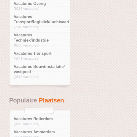
Vacatures Overig
(9288 vacatures)
Vacatures
Transport/logistiek/luchtvaart
(7348 vacatures)
Vacatures
Techniek/industrie
(6563 vacatures)
Vacatures Transport
(4341 vacatures)
Vacatures Bouw/installatie/
vastgoed
(3875 vacatures)
Populaire
Plaatsen
Vacatures Rotterdam
(4519 vacatures)
Vacatures Amsterdam
(4221 vacatures)