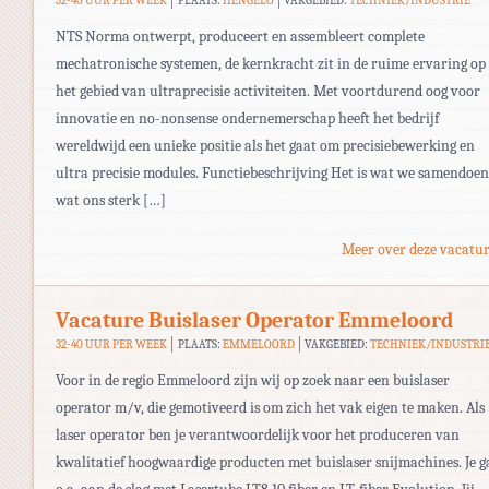
32-40 UUR PER WEEK
PLAATS:
HENGELO
VAKGEBIED:
TECHNIEK/INDUSTRIE
NTS Norma ontwerpt, produceert en assembleert complete
mechatronische systemen, de kernkracht zit in de ruime ervaring op
het gebied van ultraprecisie activiteiten. Met voortdurend oog voor
innovatie en no-nonsense ondernemerschap heeft het bedrijf
wereldwijd een unieke positie als het gaat om precisiebewerking en
ultra precisie modules. Functiebeschrijving Het is wat we samendoen
wat ons sterk […]
Meer over deze vacatur
Vacature Buislaser Operator Emmeloord
32-40 UUR PER WEEK
PLAATS:
EMMELOORD
VAKGEBIED:
TECHNIEK/INDUSTRI
Voor in de regio Emmeloord zijn wij op zoek naar een buislaser
operator m/v, die gemotiveerd is om zich het vak eigen te maken. Als
laser operator ben je verantwoordelijk voor het produceren van
kwalitatief hoogwaardige producten met buislaser snijmachines. Je g