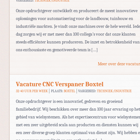
VAKGEBIED:
TECHNIEK/INDUSTRIE
Onze opdrachtgever ontwikkelt en produceert de meest innovatieve
oplossingen voor automatisering voor de landbouw, tuinbouw en
industriële markten. Je vindt onze machines over de hele wereld. Ied
dag zorgen wij er met meer dan 100 collega’s voor dat onze klanten
steeds efficiënter kunnen produceren. De inzet en betrokkenheid van
ons enthousiaste en gemotiveerde team is […]
Meer over deze vacatur
Vacature CNC Verspaner Boxtel
32-40 UUR PER WEEK
PLAATS:
BOXTEL
VAKGEBIED:
TECHNIEK/INDUSTRIE
Onze opdrachtgever is een innovatief, gedreven en groeiend
familiebedrijf. Wij beschikken over meer dan 100 jaar ervaring op he
gebied van wielsystemen. Als het expertisecentrum voor wielsysteme
met een zeer uitgebreid scala aan producten en diensten kunnen wij
een zeer diverse groep klanten optimaal van dienst zijn. Wij hebben 