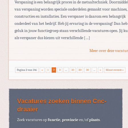
Verspaning is een belangrijk proces in de metaaltechniek. Doormidde
van verspaning worden speciale onderdelen gemaakt voor machines,
constructies en installaties. Een verspaner is daarom een belangrijk
onderdeel van het bedrijf. Heb jij ervaring in de verspaning! Dan heb 
geluk in jouw functiegroep staan verschillende vacatures open. Jij k
als verspaner dus kiezen uit verschillende […]
Meer over deze vacatur
Pagina 2 van 146
«
1
2
3
...
10
20
30
...
»
Minst recente »
Vacatures zoeken binnen Cnc-
draaier
Zoek vacatures op
functie
,
provincie
en/of
plaats
.