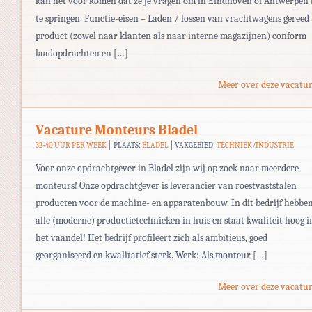
kan het voor komen dat ze je vragen om in Eindhoven of Antwerpen 
te springen. Functie-eisen – Laden / lossen van vrachtwagens gereed
product (zowel naar klanten als naar interne magazijnen) conform
laadopdrachten en […]
Meer over deze vacatur
Vacature Monteurs Bladel
32-40 UUR PER WEEK
PLAATS:
BLADEL
VAKGEBIED:
TECHNIEK/INDUSTRIE
Voor onze opdrachtgever in Bladel zijn wij op zoek naar meerdere
monteurs! Onze opdrachtgever is leverancier van roestvaststalen
producten voor de machine- en apparatenbouw. In dit bedrijf hebben
alle (moderne) productietechnieken in huis en staat kwaliteit hoog i
het vaandel! Het bedrijf profileert zich als ambitieus, goed
georganiseerd en kwalitatief sterk. Werk: Als monteur […]
Meer over deze vacatur