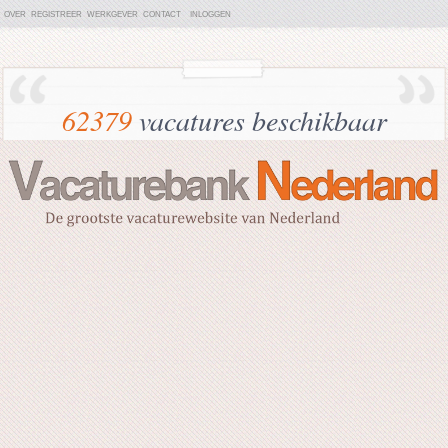
OVER
REGISTREER
WERKGEVER
CONTACT
INLOGGEN
62379
vacatures beschikbaar