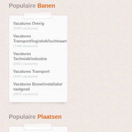
Populaire
Banen
Vacatures Overig
(9288 vacatures)
Vacatures
Transport/logistiek/luchtvaart
(7348 vacatures)
Vacatures
Techniek/industrie
(6563 vacatures)
Vacatures Transport
(4341 vacatures)
Vacatures Bouw/installatie/
vastgoed
(3875 vacatures)
Populaire
Plaatsen