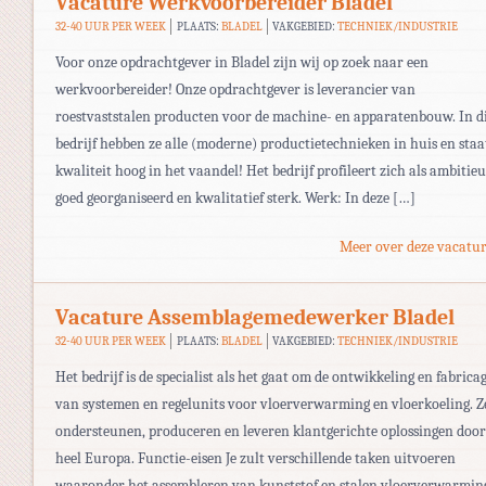
Vacature Werkvoorbereider Bladel
32-40 UUR PER WEEK
PLAATS:
BLADEL
VAKGEBIED:
TECHNIEK/INDUSTRIE
Voor onze opdrachtgever in Bladel zijn wij op zoek naar een
werkvoorbereider! Onze opdrachtgever is leverancier van
roestvaststalen producten voor de machine- en apparatenbouw. In d
bedrijf hebben ze alle (moderne) productietechnieken in huis en staa
kwaliteit hoog in het vaandel! Het bedrijf profileert zich als ambitieu
goed georganiseerd en kwalitatief sterk. Werk: In deze […]
Meer over deze vacatur
Vacature Assemblagemedewerker Bladel
32-40 UUR PER WEEK
PLAATS:
BLADEL
VAKGEBIED:
TECHNIEK/INDUSTRIE
Het bedrijf is de specialist als het gaat om de ontwikkeling en fabrica
van systemen en regelunits voor vloerverwarming en vloerkoeling. Z
ondersteunen, produceren en leveren klantgerichte oplossingen door
heel Europa. Functie-eisen Je zult verschillende taken uitvoeren
waaronder het assembleren van kunststof en stalen vloerverwarmin