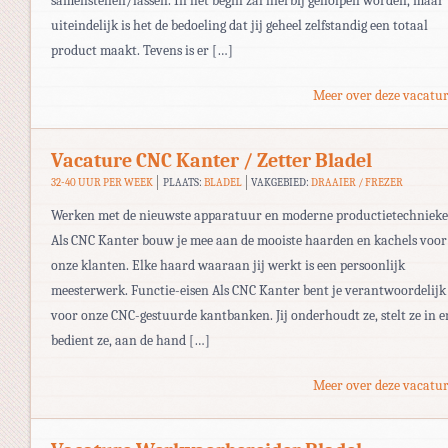
samenstellen/lassen. In het begin zal hierbij geholpen worden, maar
uiteindelijk is het de bedoeling dat jij geheel zelfstandig een totaal
product maakt. Tevens is er […]
Meer over deze vacatur
Vacature CNC Kanter / Zetter Bladel
32-40 UUR PER WEEK
PLAATS:
BLADEL
VAKGEBIED:
DRAAIER / FREZER
Werken met de nieuwste apparatuur en moderne productietechniek
Als CNC Kanter bouw je mee aan de mooiste haarden en kachels voor
onze klanten. Elke haard waaraan jij werkt is een persoonlijk
meesterwerk. Functie-eisen Als CNC Kanter bent je verantwoordelijk
voor onze CNC-gestuurde kantbanken. Jij onderhoudt ze, stelt ze in e
bedient ze, aan de hand […]
Meer over deze vacatur