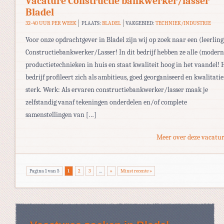
Vacature Constructie bankwerker/lasser
Bladel
32-40 UUR PER WEEK
PLAATS:
BLADEL
VAKGEBIED:
TECHNIEK/INDUSTRIE
Voor onze opdrachtgever in Bladel zijn wij op zoek naar een (leerling
Constructiebankwerker/Lasser! In dit bedrijf hebben ze alle (modern
productietechnieken in huis en staat kwaliteit hoog in het vaandel! 
bedrijf profileert zich als ambitieus, goed georganiseerd en kwalitatie
sterk. Werk: Als ervaren constructiebankwerker/lasser maak je
zelfstandig vanaf tekeningen onderdelen en/of complete
samenstellingen van […]
Meer over deze vacatur
Pagina 1 van 5
1
2
3
...
»
Minst recente »