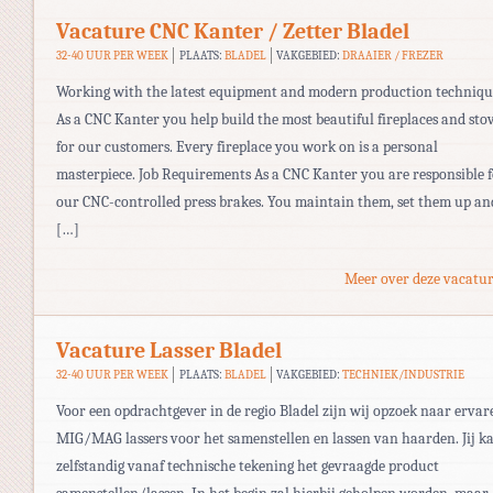
Vacature CNC Kanter / Zetter Bladel
32-40 UUR PER WEEK
PLAATS:
BLADEL
VAKGEBIED:
DRAAIER / FREZER
Working with the latest equipment and modern production techniqu
As a CNC Kanter you help build the most beautiful fireplaces and sto
for our customers. Every fireplace you work on is a personal
masterpiece. Job Requirements As a CNC Kanter you are responsible 
our CNC-controlled press brakes. You maintain them, set them up an
[…]
Meer over deze vacatur
Vacature Lasser Bladel
32-40 UUR PER WEEK
PLAATS:
BLADEL
VAKGEBIED:
TECHNIEK/INDUSTRIE
Voor een opdrachtgever in de regio Bladel zijn wij opzoek naar ervar
MIG/MAG lassers voor het samenstellen en lassen van haarden. Jij k
zelfstandig vanaf technische tekening het gevraagde product