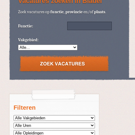
Vacatures zoeken in Bladel
Zoek vacatures op
functie
,
provincie
en/of
plaats
.
Functie:
Vakgebied:
Filteren