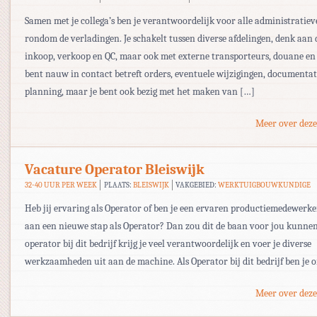
Samen met je collega’s ben je verantwoordelijk voor alle administratie
rondom de verladingen. Je schakelt tussen diverse afdelingen, denk aan 
inkoop, verkoop en QC, maar ook met externe transporteurs, douane en 
bent nauw in contact betreft orders, eventuele wijzigingen, documentat
planning, maar je bent ook bezig met het maken van […]
Meer over deze
Vacature Operator Bleiswijk
32-40 UUR PER WEEK
PLAATS:
BLEISWIJK
VAKGEBIED:
WERKTUIGBOUWKUNDIGE
Heb jij ervaring als Operator of ben je een ervaren productiemedewerker
aan een nieuwe stap als Operator? Dan zou dit de baan voor jou kunnen 
operator bij dit bedrijf krijg je veel verantwoordelijk en voer je diverse
werkzaamheden uit aan de machine. Als Operator bij dit bedrijf ben je 
Meer over deze