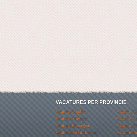
VACATURES PER PROVINCIE
Vacatures Drenthe
Vacatures F
Vacatures Friesland
Vacatures G
Vacatures Groningen
Vacatures L
Vacatures Noord-Brabant
Vacatures N