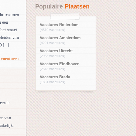
Populaire
Plaatsen
erduurzamen
n een
Vacatures Rotterdam
 het smart
(4519 vacatures)
eleiden van
Vacatures Amsterdam
(4221 vacatures)
D […]
Vacatures Utrecht
(2958 vacatures)
 vacature »
Vacatures Eindhoven
(2518 vacatures)
Vacatures Breda
(1831 vacatures)
deerde
nen van
akelijk,