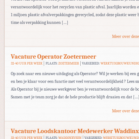
verantwoordelijk voor het recyclen van plastic afval. Jaarlijks worden 
1 miljoen plastic afvalverpakkingen gerecycled, zodat deze plastic weer
time als verpakking kunnen […]
Meer over deze
Vacature Operator Zoetermeer
32-40 UUR PER WEEK
PLAATS:
ZOETERMEER
VAKGEBIED:
WERKTUIGBOUWKUNDI
Op zoek naar een nieuwe uitdaging als Operator? Wil je werken bij een g
en ben je klaar voor een functie met veel verantwoordelijkheid ? Lees sn
Als Operator bij je nieuwe werkgever ben je verantwoordelijk voor de bot
Samen met je team zorg je dat de hele productie blijft draaien en dat […
Meer over deze
Vacature Loodskantoor Medewerker Waddinx
32-40 UUR PER WEEK
PLAATS:
WADDINXVEEN
VAKGEBIED:
WERKTUIGBOUWKUND