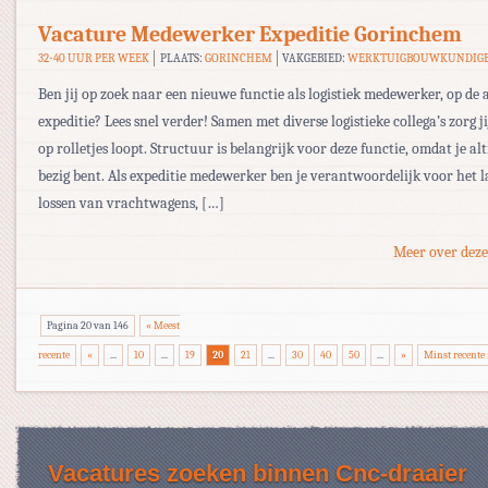
Vacature Medewerker Expeditie Gorinchem
32-40 UUR PER WEEK
PLAATS:
GORINCHEM
VAKGEBIED:
WERKTUIGBOUWKUNDIG
Ben jij op zoek naar een nieuwe functie als logistiek medewerker, op de 
expeditie? Lees snel verder! Samen met diverse logistieke collega’s zorg ji
op rolletjes loopt. Structuur is belangrijk voor deze functie, omdat je alt
bezig bent. Als expeditie medewerker ben je verantwoordelijk voor het 
lossen van vrachtwagens, […]
Meer over deze
Pagina 20 van 146
« Meest
recente
«
...
10
...
19
20
21
...
30
40
50
...
»
Minst recente 
Vacatures zoeken binnen Cnc-draaier