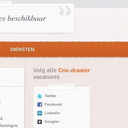
es beschikbaar
DIENSTEN
Volg alle
Cnc-draaier
vacatures
Twitter
E
Facebook
Linkedin
d,
Google+
planning en