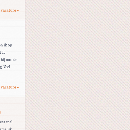
 vacature »
en ik op
t 15
 bij aan de
g. Veel
 vacature »
E
ees snel
namelijk