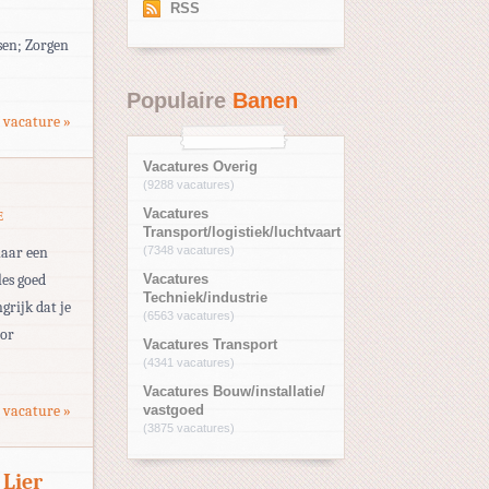
RSS
sen; Zorgen
Populaire
Banen
 vacature »
Vacatures Overig
(9288 vacatures)
Vacatures
E
Transport/logistiek/luchtvaart
naar een
(7348 vacatures)
les goed
Vacatures
Techniek/industrie
grijk dat je
(6563 vacatures)
oor
Vacatures Transport
(4341 vacatures)
Vacatures Bouw/installatie/
 vacature »
vastgoed
(3875 vacatures)
 Lier