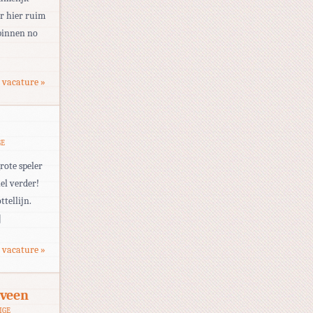
er hier ruim
 binnen no
 vacature »
GE
rote speler
el verder!
tellijn.
]
 vacature »
veen
IGE