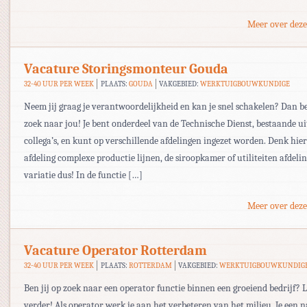
Meer over deze
Vacature Storingsmonteur Gouda
32-40 UUR PER WEEK
PLAATS:
GOUDA
VAKGEBIED:
WERKTUIGBOUWKUNDIGE
Neem jij graag je verantwoordelijkheid en kan je snel schakelen? Dan b
zoek naar jou! Je bent onderdeel van de Technische Dienst, bestaande ui
collega’s, en kunt op verschillende afdelingen ingezet worden. Denk hier
afdeling complexe productie lijnen, de siroopkamer of utiliteiten afdelin
variatie dus! In de functie […]
Meer over deze
Vacature Operator Rotterdam
32-40 UUR PER WEEK
PLAATS:
ROTTERDAM
VAKGEBIED:
WERKTUIGBOUWKUNDIG
Ben jij op zoek naar een operator functie binnen een groeiend bedrijf? L
verder! Als operator werk je aan het verbeteren van het milieu. Je een 