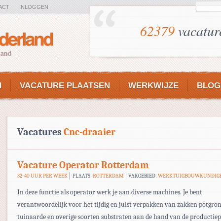
ACT
INLOGGEN
62379
vacatur
N
VACATURE PLAATSEN
WERKWIJZE
BLOG
Vacatures
Cnc-draaier
Vacature Operator Rotterdam
32-40 UUR PER WEEK
PLAATS:
ROTTERDAM
VAKGEBIED:
WERKTUIGBOUWKUNDIG
In deze functie als operator werk je aan diverse machines. Je bent
verantwoordelijk voor het tijdig en juist verpakken van zakken potgron
tuinaarde en overige soorten substraten aan de hand van de productie