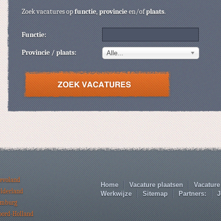
Zoek vacatures op
functie
,
provincie
en/of
plaats
.
Functie:
Provincie / plaats:
Alle...
levoland
Home
Vacature plaatsen
Vacature
elderland
Werkwijze
Sitemap
Partners:
J
imburg
oord-Holland