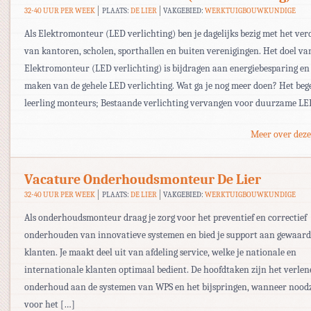
32-40 UUR PER WEEK
PLAATS:
DE LIER
VAKGEBIED:
WERKTUIGBOUWKUNDIGE
Als Elektromonteur (LED verlichting) ben je dagelijks bezig met het v
van kantoren, scholen, sporthallen en buiten verenigingen. Het doel va
Elektromonteur (LED verlichting) is bijdragen aan energiebesparing en
maken van de gehele LED verlichting. Wat ga je nog meer doen? Het beg
leerling monteurs; Bestaande verlichting vervangen voor duurzame LE
Meer over deze
Vacature Onderhoudsmonteur De Lier
32-40 UUR PER WEEK
PLAATS:
DE LIER
VAKGEBIED:
WERKTUIGBOUWKUNDIGE
Als onderhoudsmonteur draag je zorg voor het preventief en correctief
onderhouden van innovatieve systemen en bied je support aan gewaar
klanten. Je maakt deel uit van afdeling service, welke je nationale en
internationale klanten optimaal bedient. De hoofdtaken zijn het verle
onderhoud aan de systemen van WPS en het bijspringen, wanneer noodz
voor het […]