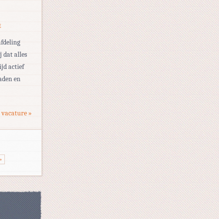
E
afdeling
j dat alles
ijd actief
laden en
 vacature »
»