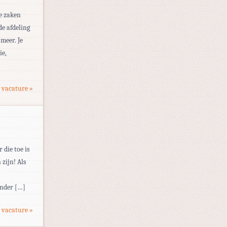
ve zaken
de afdeling
meer. Je
ie,
 vacature »
 die toe is
zijn! Als
onder […]
 vacature »