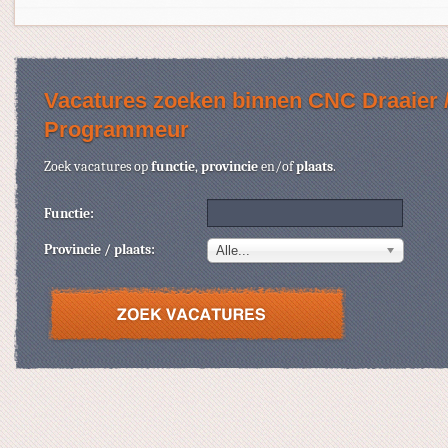
Vacatures zoeken binnen CNC Draaier 
Programmeur
Zoek vacatures op
functie
,
provincie
en/of
plaats
.
Functie:
Provincie / plaats:
Alle...