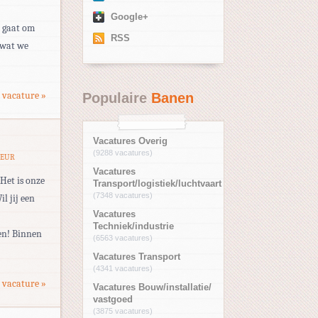
Google+
t gaat om
RSS
 wat we
 vacature »
Populaire
Banen
Vacatures Overig
(9288 vacatures)
MEUR
Vacatures
Het is onze
Transport/logistiek/luchtvaart
(7348 vacatures)
l jij een
Vacatures
Techniek/industrie
ren! Binnen
(6563 vacatures)
Vacatures Transport
(4341 vacatures)
 vacature »
Vacatures Bouw/installatie/
vastgoed
(3875 vacatures)