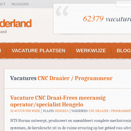
ACT
INLOGGEN
62379
vacatur
N
VACATURE PLAATSEN
WERKWIJZE
BLOG
Vacatures
CNC Draaier / Programmeur
Vacature CNC Draai-Frees meerassig
operator/specialist Hengelo
32-40 UUR PER WEEK
PLAATS:
HENGELO
VAKGEBIED:
CNC DRAAIER / PROGRAMM
NTS Norma ontwerpt, produceert en assembleert complete mechatroni
systemen, de kernkracht zit in de ruime ervaring op het gebied van ultr