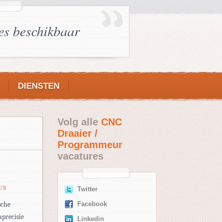
es beschikbaar
DIENSTEN
Volg alle
CNC
Draaier /
Programmeur
vacatures
EUR
Twitter
sche
Facebook
aprecisie
Linkedin