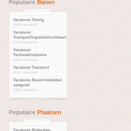
Populaire
Banen
Vacatures Overig
(9288 vacatures)
Vacatures
Transport/logistiek/luchtvaart
(7348 vacatures)
Vacatures
Techniek/industrie
(6563 vacatures)
Vacatures Transport
(4341 vacatures)
Vacatures Bouw/installatie/
vastgoed
(3875 vacatures)
Populaire
Plaatsen
Vacatures Rotterdam