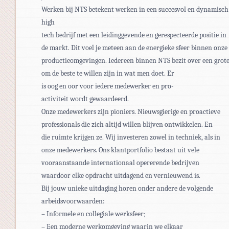
Werken bij NTS betekent werken in een succesvol en dynamisch
high
tech bedrijf met een leidinggevende en gerespecteerde positie in
de markt. Dit voel je meteen aan de energieke sfeer binnen onz
productieomgevingen. Iedereen binnen NTS bezit over een grote
om de beste te willen zijn in wat men doet. Er
is oog en oor voor iedere medewerker en pro-
activiteit wordt gewaardeerd. ​
Onze medewerkers zijn pioniers. Nieuwsgierige en proactieve
professionals die zich altijd willen blijven ontwikkelen. En
die ruimte krijgen ze. Wij investeren zowel in techniek, als in
onze medewerkers. Ons klantportfolio bestaat uit vele
vooraanstaande internationaal opererende bedrijven
waardoor elke opdracht uitdagend en vernieuwend is.
Bij jouw unieke uitdaging horen onder andere de volgende
arbeidsvoorwaarden:
– Informele en collegiale werksfeer;
– Een moderne werkomgeving waarin we elkaar