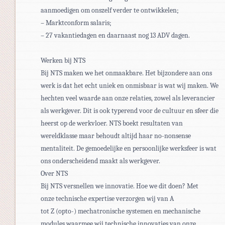
aanmoedigen om onszelf verder te ontwikkelen;
– Marktconform salaris;
– 27 vakantiedagen en daarnaast nog 13 ADV dagen.
Werken bij NTS
Bij NTS maken we het onmaakbare. Het bijzondere aan ons
werk is dat het echt uniek en onmisbaar is wat wij maken. We
hechten veel waarde aan onze relaties, zowel als leverancier
als werkgever. Dit is ook typerend voor de cultuur en sfeer die
heerst op de werkvloer. NTS boekt resultaten van
wereldklasse maar behoudt altijd haar no-nonsense
mentaliteit. De gemoedelijke en persoonlijke werksfeer is wat
ons onderscheidend maakt als werkgever.
Over NTS
Bij NTS versnellen we innovatie. Hoe we dit doen? Met
onze technische expertise verzorgen wij van A
tot Z (opto-) mechatronische systemen en mechanische
modules waarmee wij technische innovaties van onze