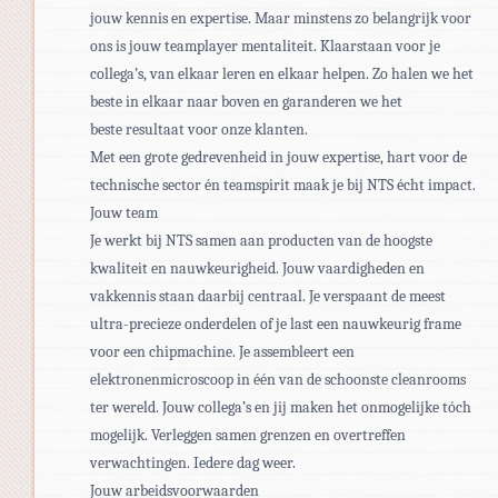
jouw kennis en expertise. Maar minstens zo belangrijk voor
ons is jouw teamplayer mentaliteit. Klaarstaan voor je
collega’s, van elkaar leren en elkaar helpen. Zo halen we het
beste in elkaar naar boven en garanderen we het
beste resultaat voor onze klanten. ​
Met een grote gedrevenheid in jouw expertise, hart voor de
technische sector én teamspirit maak je bij NTS écht impact.
Jouw team
Je werkt bij NTS samen aan producten van de hoogste
kwaliteit en nauwkeurigheid. Jouw vaardigheden en
vakkennis staan daarbij centraal. Je verspaant de meest
ultra-precieze onderdelen of je last een nauwkeurig frame
voor een chipmachine. Je assembleert een
elektronenmicroscoop in één van de schoonste cleanrooms
ter wereld. Jouw collega’s en jij maken het onmogelijke tóch
mogelijk. Verleggen samen grenzen en overtreffen
verwachtingen. Iedere dag weer.
Jouw arbeidsvoorwaarden