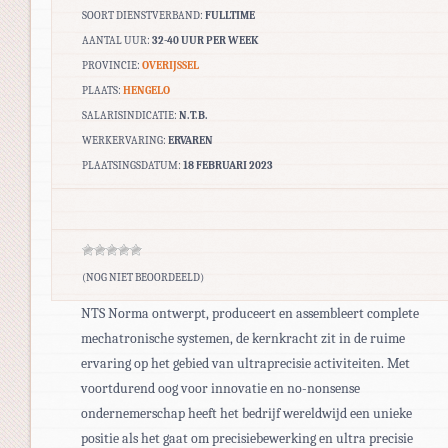
SOORT DIENSTVERBAND:
FULLTIME
AANTAL UUR:
32-40 UUR PER WEEK
PROVINCIE:
OVERIJSSEL
PLAATS:
HENGELO
SALARISINDICATIE:
N.T.B.
WERKERVARING:
ERVAREN
PLAATSINGSDATUM:
18 FEBRUARI 2023
(NOG NIET BEOORDEELD)
NTS Norma ontwerpt, produceert en assembleert complete
mechatronische systemen, de kernkracht zit in de ruime
ervaring op het gebied van ultraprecisie activiteiten. Met
voortdurend oog voor innovatie en no-nonsense
ondernemerschap heeft het bedrijf wereldwijd een unieke
positie als het gaat om precisiebewerking en ultra precisie