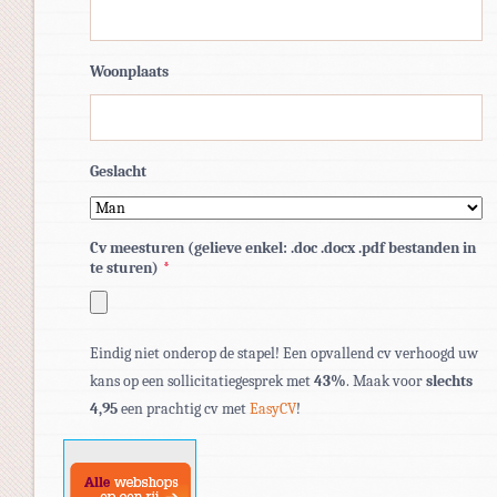
Woonplaats
Geslacht
Cv meesturen (gelieve enkel: .doc .docx .pdf bestanden in
te sturen)
*
Toegestane
Eindig niet onderop de stapel! Een opvallend cv verhoogd uw
bestandstypen:
kans op een sollicitatiegesprek met
43%
. Maak voor
slechts
pdf,
4,95
een prachtig cv met
EasyCV
!
doc,
docx.