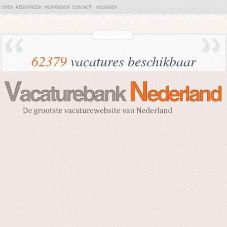
OVER
REGISTREER
WERKGEVER
CONTACT
INLOGGEN
62379
vacatures beschikbaar