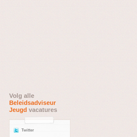
Volg alle
Beleidsadviseur
Jeugd
vacatures
Twitter