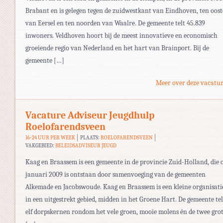
Brabant en is gelegen tegen de zuidwestkant van Eindhoven, ten oos
van Eersel en ten noorden van Waalre. De gemeente telt 45.839
inwoners. Veldhoven hoort bij de meest innovatieve en economisch
groeiende regio van Nederland en het hart van Brainport. Bij de
gemeente […]
Meer over deze vacatur
Vacature Adviseur Jeugdhulp
Roelofarendsveen
16-24 UUR PER WEEK
PLAATS:
ROELOFARENDSVEEN
VAKGEBIED:
BELEIDSADVISEUR JEUGD
Kaag en Braassem is een gemeente in de provincie Zuid-Holland, die o
januari 2009 is ontstaan door samenvoeging van de gemeenten
Alkemade en Jacobswoude. Kaag en Braassem is een kleine organisati
in een uitgestrekt gebied, midden in het Groene Hart. De gemeente tel
elf dorpskernen rondom het vele groen, mooie molens én de twee gro