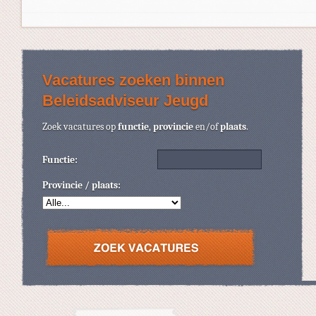
Vacatures zoeken binnen
Beleidsadviseur Jeugd
Zoek vacatures op
functie
,
provincie
en/of
plaats
.
Functie:
Provincie / plaats: