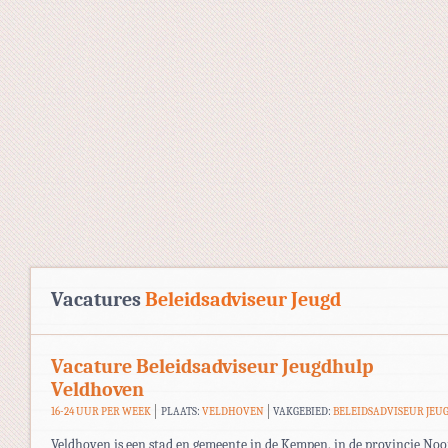
Vacatures
Beleidsadviseur Jeugd
Vacature Beleidsadviseur Jeugdhulp
Veldhoven
16-24 UUR PER WEEK
PLAATS:
VELDHOVEN
VAKGEBIED:
BELEIDSADVISEUR JEU
Veldhoven is een stad en gemeente in de Kempen, in de provincie Noo