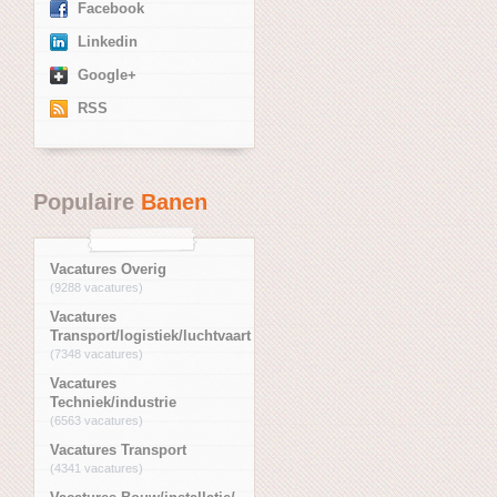
Facebook
Linkedin
Google+
RSS
Populaire
Banen
Vacatures Overig
(9288 vacatures)
Vacatures
Transport/logistiek/luchtvaart
(7348 vacatures)
Vacatures
Techniek/industrie
(6563 vacatures)
Vacatures Transport
(4341 vacatures)