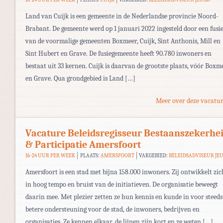
Land van Cuijk is een gemeente in de Nederlandse provincie Noord-
Brabant. De gemeente werd op 1 januari 2022 ingesteld door een fusi
van de voormalige gemeenten Boxmeer, Cuijk, Sint Anthonis, Mill en
Sint Hubert en Grave. De fusiegemeente heeft 90.780 inwoners en
bestaat uit 33 kernen. Cuijk is daarvan de grootste plaats, vóór Boxm
en Grave. Qua grondgebied is Land […]
Meer over deze vacatur
Vacature Beleidsregisseur Bestaanszekerhe
& Participatie Amersfoort
16-24 UUR PER WEEK
PLAATS:
AMERSFOORT
VAKGEBIED:
BELEIDSADVISEUR JE
Amersfoort is een stad met bijna 158.000 inwoners. Zij ontwikkelt zic
in hoog tempo en bruist van de initiatieven. De organisatie beweegt
daarin mee. Met plezier zetten ze hun kennis en kunde in voor steeds
betere ondersteuning voor de stad, de inwoners, bedrijven en
organisaties. Ze kennen elkaar, de lijnen zijn kort en ze weten […]