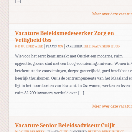
[…]
Meer over deze vacatur
Vacature Beleidsmedewerker Zorg en
Veiligheid Oss
8-16 UUR PER WEEK
PLAATS:
OSS
VAKGEBIED:
BELEIDSADVISEUR JEUGD
Wie voor het eerst kennismaakt met Oss ziet een moderne, ruim
opgezette, groene stad met een hoog voorzieningenniveau. Wonen in 
betekent stadse voorzieningen, dorpse gastvrijheid, goed bereikbaar 
heerlijk thuiskomen. Oss is de centrumgemeente van het Maasland e
ligt in het noordoosten van Brabant. In Oss wonen, werken en leven
ruim 84.200 inwoners, verdeeld over […]
Meer over deze vacatur
Vacature Senior Beleidsadviseur Cuijk
16-24 UUR PER WEEK
PLAATS:
CUIJK
VAKGEBIED:
BELEIDSADVISEUR JEUGD