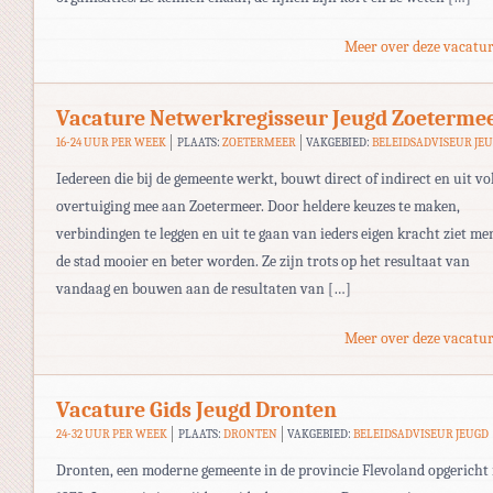
Meer over deze vacatur
Vacature Netwerkregisseur Jeugd Zoeterme
16-24 UUR PER WEEK
PLAATS:
ZOETERMEER
VAKGEBIED:
BELEIDSADVISEUR JE
Iedereen die bij de gemeente werkt, bouwt direct of indirect en uit vo
overtuiging mee aan Zoetermeer. Door heldere keuzes te maken,
verbindingen te leggen en uit te gaan van ieders eigen kracht ziet me
de stad mooier en beter worden. Ze zijn trots op het resultaat van
vandaag en bouwen aan de resultaten van […]
Meer over deze vacatur
Vacature Gids Jeugd Dronten
24-32 UUR PER WEEK
PLAATS:
DRONTEN
VAKGEBIED:
BELEIDSADVISEUR JEUGD
Dronten, een moderne gemeente in de provincie Flevoland opgericht 