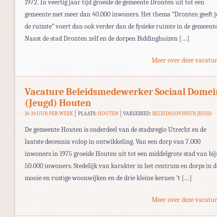
1972. In veertig jaar tijd groeide de gemeente Dronten uit tot een
gemeente met meer dan 40.000 inwoners. Het thema “Dronten geeft j
de ruimte” voert dan ook verder dan de fysieke ruimte in de gemeente
Naast de stad Dronten zelf en de dorpen Biddinghuizen […]
Meer over deze vacatur
Vacature Beleidsmedewerker Sociaal Domei
(Jeugd) Houten
16-24 UUR PER WEEK
PLAATS:
HOUTEN
VAKGEBIED:
BELEIDSADVISEUR JEUGD
De gemeente Houten is onderdeel van de stadsregio Utrecht en de
laatste decennia volop in ontwikkeling. Van een dorp van 7.000
inwoners in 1975 groeide Houten uit tot een middelgrote stad van bi
50.000 inwoners. Stedelijk van karakter in het centrum en dorps in d
mooie en rustige woonwijken en de drie kleine kernen ’t […]
Meer over deze vacatur