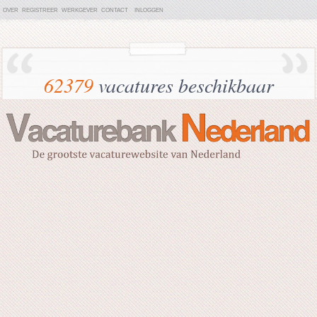
OVER
REGISTREER
WERKGEVER
CONTACT
INLOGGEN
62379
vacatures beschikbaar