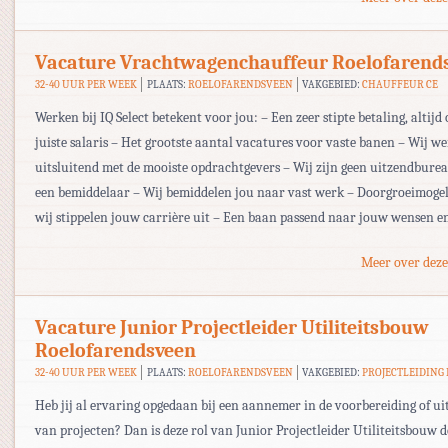
Vacature Vrachtwagenchauffeur Roelofarend
32-40 UUR PER WEEK
PLAATS:
ROELOFARENDSVEEN
VAKGEBIED:
CHAUFFEUR CE
Werken bij IQ Select betekent voor jou: – Een zeer stipte betaling, altijd 
juiste salaris – Het grootste aantal vacatures voor vaste banen – Wij w
uitsluitend met de mooiste opdrachtgevers – Wij zijn geen uitzendbur
een bemiddelaar – Wij bemiddelen jou naar vast werk – Doorgroeimogel
wij stippelen jouw carrière uit – Een baan passend naar jouw wensen e
Meer over deze
Vacature Junior Projectleider Utiliteitsbouw
Roelofarendsveen
32-40 UUR PER WEEK
PLAATS:
ROELOFARENDSVEEN
VAKGEBIED:
PROJECTLEIDING
Heb jij al ervaring opgedaan bij een aannemer in de voorbereiding of ui
van projecten? Dan is deze rol van Junior Projectleider Utiliteitsbouw d