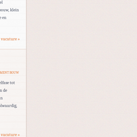
el
bouw, klein
e en
 vacature »
EMENT BOUW
lfase tot
n de
an
olwaardig,
 vacature »