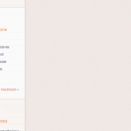
BOUW
nis en
tot
zame
an
 vacature »
STRIE