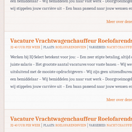
een bemiddelaar – Wij bemiddelen jou naar vast werk – Doorgroeimogel
wij stippelen jouw carrière uit – Een baan passend naar jouw wensen e
Meer over deze
Vacature Vrachtwagenchauffeur Roelofarend
32-40 UUR PER WEEK
PLAATS:
ROELOFARENDSVEEN
VAKGEBIED:
NACHT CHAUFF
Werken bij IQ Select betekent voor jou: – Een zeer stipte betaling, altijd 
juiste salaris – Het grootste aantal vacatures voor vaste banen – Wij w
uitsluitend met de mooiste opdrachtgevers – Wij zijn geen uitzendbur
een bemiddelaar – Wij bemiddelen jou naar vast werk – Doorgroeimogel
wij stippelen jouw carrière uit – Een baan passend naar jouw wensen e
Meer over deze
Vacature Vrachtwagenchauffeur Roelofarend
32-40 UUR PER WEEK
PLAATS:
ROELOFARENDSVEEN
VAKGEBIED:
NACHT CHAUFF