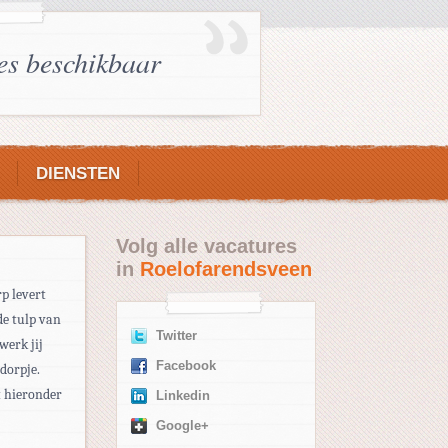
es beschikbaar
DIENSTEN
Volg alle vacatures
in
Roelofarendsveen
p levert
de tulp van
Twitter
werk jij
Facebook
dorpje.
t hieronder
Linkedin
Google+