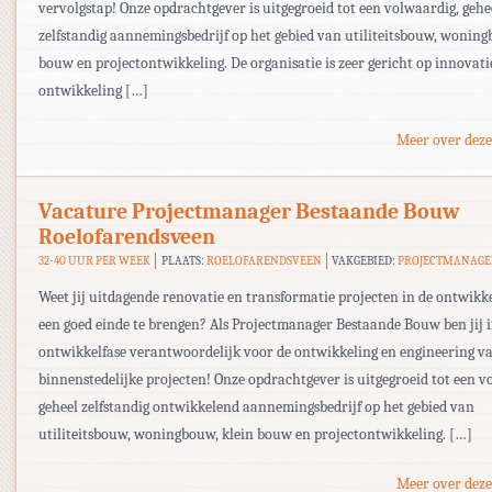
vervolgstap! Onze opdrachtgever is uitgegroeid tot een volwaardig, gehe
zelfstandig aannemingsbedrijf op het gebied van utiliteitsbouw, woning
bouw en projectontwikkeling. De organisatie is zeer gericht op innovati
ontwikkeling […]
Meer over deze
Vacature Projectmanager Bestaande Bouw
Roelofarendsveen
32-40 UUR PER WEEK
PLAATS:
ROELOFARENDSVEEN
VAKGEBIED:
PROJECTMANAG
Weet jij uitdagende renovatie en transformatie projecten in de ontwikke
een goed einde te brengen? Als Projectmanager Bestaande Bouw ben jij i
ontwikkelfase verantwoordelijk voor de ontwikkeling en engineering v
binnenstedelijke projecten! Onze opdrachtgever is uitgegroeid tot een v
geheel zelfstandig ontwikkelend aannemingsbedrijf op het gebied van
utiliteitsbouw, woningbouw, klein bouw en projectontwikkeling. […]
Meer over deze