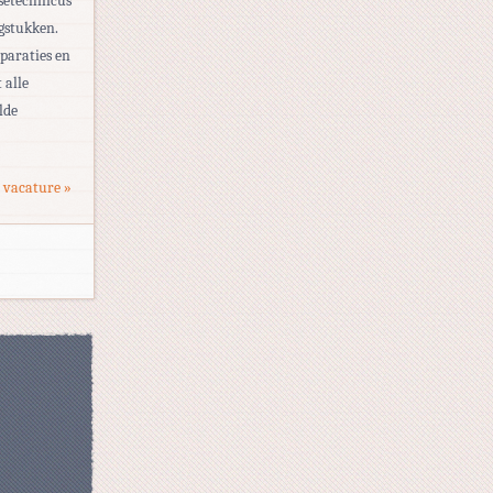
setechnicus
agstukken.
eparaties en
 alle
lde
 vacature »