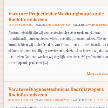
Vacature Projectleider Werktuigbouwkunde
Roelofarendsveen
32-40 UUR PER WEEK
PLAATS:
ROELOFARENDSVEEN
VAKGEBIED:
PROJECTLEIDER 
Als familiebedrijf zijn wij een professionele speler op de markt van
totaalinstallateurs en bieden wij een veelzijdig dienstenpakket. Alle ken
kunde hebben wij onder één dak, van klimaat- en sanitaire installaties 
elektrotechniek, beveiliging, service en onderhoud en leveren wij duur
technieken. Vol trots werken wij dagelijks met circa 180 professionals a
uiteenlopende projecten […]
Meer over deze
Vacature Diagnosetechnicus Bedrijfswagens
Roelofarendsveen
32-40 UUR PER WEEK
PLAATS:
ROELOFARENDSVEEN
VAKGEBIED:
TECHNIEK/INDU