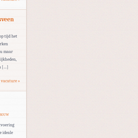
sveen
op tijd het
erken
eau maar
ijkheden,
n […]
 vacature »
 BOUW
tvoering
e ideale