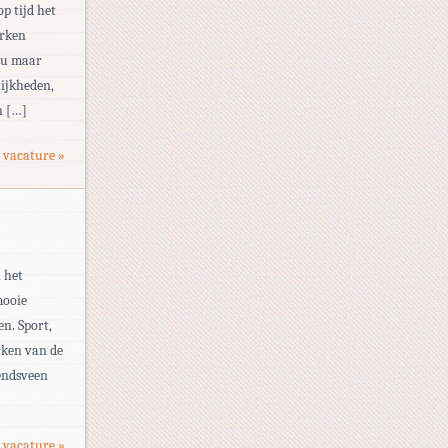
op tijd het
erken
eau maar
ijkheden,
n […]
 vacature »
n het
mooie
n. Sport,
rken van de
endsveen
 vacature »