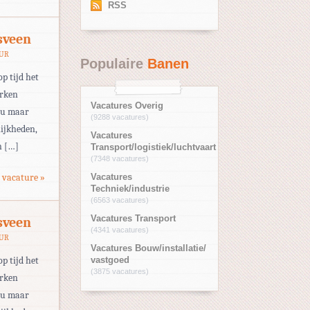
RSS
sveen
EUR
Populaire
Banen
op tijd het
erken
Vacatures Overig
eau maar
(9288 vacatures)
ijkheden,
Vacatures
n […]
Transport/logistiek/luchtvaart
(7348 vacatures)
 vacature »
Vacatures
Techniek/industrie
(6563 vacatures)
Vacatures Transport
sveen
(4341 vacatures)
EUR
Vacatures Bouw/installatie/
op tijd het
vastgoed
(3875 vacatures)
erken
eau maar