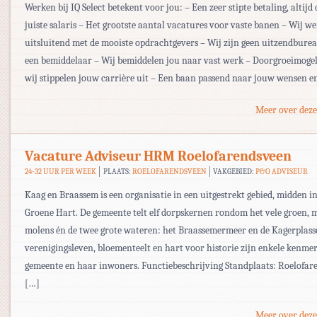
Werken bij IQ Select betekent voor jou: – Een zeer stipte betaling, altijd 
juiste salaris – Het grootste aantal vacatures voor vaste banen – Wij w
uitsluitend met de mooiste opdrachtgevers – Wij zijn geen uitzendbur
een bemiddelaar – Wij bemiddelen jou naar vast werk – Doorgroeimogel
wij stippelen jouw carrière uit – Een baan passend naar jouw wensen e
Meer over deze
Vacature Adviseur HRM Roelofarendsveen
24-32 UUR PER WEEK
PLAATS:
ROELOFARENDSVEEN
VAKGEBIED:
P&O ADVISEUR
Kaag en Braassem is een organisatie in een uitgestrekt gebied, midden i
Groene Hart. De gemeente telt elf dorpskernen rondom het vele groen, 
molens én de twee grote wateren: het Braassemermeer en de Kagerplasse
verenigingsleven, bloementeelt en hart voor historie zijn enkele kenme
gemeente en haar inwoners. Functiebeschrijving Standplaats: Roelofar
[…]
Meer over deze