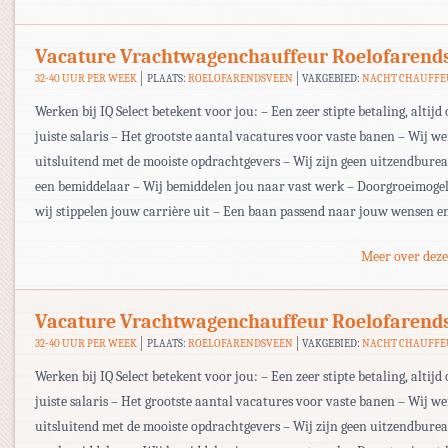
Vacature Vrachtwagenchauffeur Roelofarend
32-40 UUR PER WEEK
PLAATS:
ROELOFARENDSVEEN
VAKGEBIED:
NACHT CHAUFF
Werken bij IQ Select betekent voor jou: – Een zeer stipte betaling, altijd 
juiste salaris – Het grootste aantal vacatures voor vaste banen – Wij w
uitsluitend met de mooiste opdrachtgevers – Wij zijn geen uitzendbur
een bemiddelaar – Wij bemiddelen jou naar vast werk – Doorgroeimogel
wij stippelen jouw carrière uit – Een baan passend naar jouw wensen e
Meer over deze
Vacature Vrachtwagenchauffeur Roelofarend
32-40 UUR PER WEEK
PLAATS:
ROELOFARENDSVEEN
VAKGEBIED:
NACHT CHAUFF
Werken bij IQ Select betekent voor jou: – Een zeer stipte betaling, altijd 
juiste salaris – Het grootste aantal vacatures voor vaste banen – Wij w
uitsluitend met de mooiste opdrachtgevers – Wij zijn geen uitzendbur