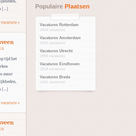
ijkheden,
Populaire
Plaatsen
n […]
 vacature »
Vacatures Rotterdam
(4519 vacatures)
Vacatures Amsterdam
sveen
(4221 vacatures)
EUR
Vacatures Utrecht
(2958 vacatures)
op tijd het
Vacatures Eindhoven
erken
(2518 vacatures)
eau maar
Vacatures Breda
ijkheden,
(1831 vacatures)
n […]
 vacature »
sveen
EUR