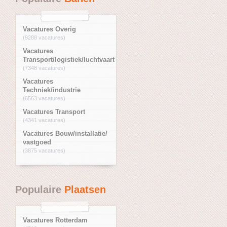
Vacatures Overig
(9288 vacatures)
Vacatures
Transport/logistiek/luchtvaart
(7348 vacatures)
Vacatures
Techniek/industrie
(6563 vacatures)
Vacatures Transport
(4341 vacatures)
Vacatures Bouw/installatie/
vastgoed
(3875 vacatures)
Populaire
Plaatsen
Vacatures Rotterdam