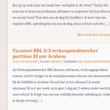
Ben jij op zoek naar een leuke leer-werkplek in de retail? Vind je het
leuk om te leren hoe je klanten adviseert en inspireert bij hun klus i
en om het huis? Kom dan aan de slag bij Goedhart. Je kunt met een
reguliere BBL-opleiding bij ons aan de slag, maar je kunt ook één […]
Meer over deze vacatur
Vacature BBL 2/3 verkoopmedewerker
parttime 32 uur Arnhem
32-40 UUR PER WEEK
PLAATS:
ARNHEM
VAKGEBIED:
BBL VERKOOPMEDEWERK
Als Verkoopmedewerker BBL klanten adviseren, verkoopgesprekken
voeren, inzicht krijgen in de winkelprocessen binnen een bouwmarkt
Bij de GAMMA in Arnhem-Noord leer je het allemaal! Je werkt
minimaal 18 uur per week, en je gaat 1 dag per 2 weken onder werkti
naar school. Je krijgt van ons een volledig betaalde opleiding en, indi
je slaagt ontvang […]