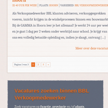
Hoorn
32-40 UUR PER WEEK
PLAATS:
HOORN
VAKGEBIED:
BBL VERKOOPMEDEWERKE
Als Verkoopmedewerker BBL klanten adviseren, verkoopgesprekken
voeren, inzicht krijgen in de winkelprocessen binnen een bouwmarkt
Bij de GAMMA in Hoorn leer je het allemaal! Je werkt 24 uur per wee
en je gaat 1 dag per 2 weken onder werktijd naar school. Je krijgt van
ons een volledig betaalde opleiding en, indien je slaagt, ontvang […]
Meer over deze vacatur
Pagina 1 van 3
1
2
3
»
Vacatures zoeken binnen BBL
Verkoopmedewerker
Zoek vacatures op
functie
,
provincie
en/of
plaats
.