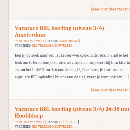
Meer over deze vacatur
Vacature BBL leerling (niveau 3/4)
Amsterdam
32-40 UUR PER WEEK
PLAATS:
AMSTERDAM
VAKGEBIED:
BBL VERKOOPMEDEWERKER
Ben jij op zoek naar een leuke leer-werkplek in de retail? Vind je het
leuk om te leren hoe je klanten adviseert en inspireert bij hun klus i
en om het huis? Kom dan aan de slag bij Goedhart. Je kunt met een
reguliere BBL-opleiding bij ons aan de slag, maar je kunt ook één […]
Meer over deze vacatur
Vacature BBL leerling (niveau 3/4) 24-38 uu
Hoofddorp
32-40 UUR PER WEEK
PLAATS:
HOOFDDORP
VAKGEBIED:
BBL VERKOOPMEDEWERKER