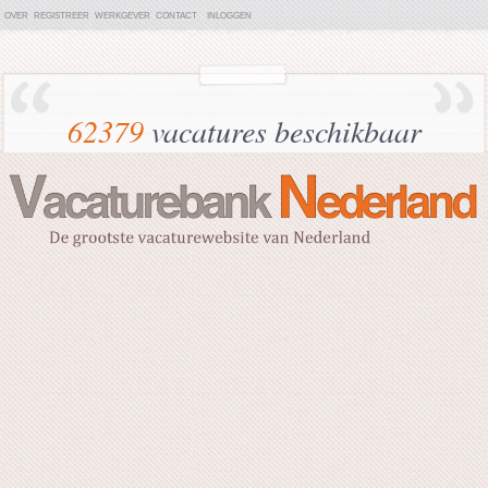
OVER
REGISTREER
WERKGEVER
CONTACT
INLOGGEN
62379
vacatures beschikbaar