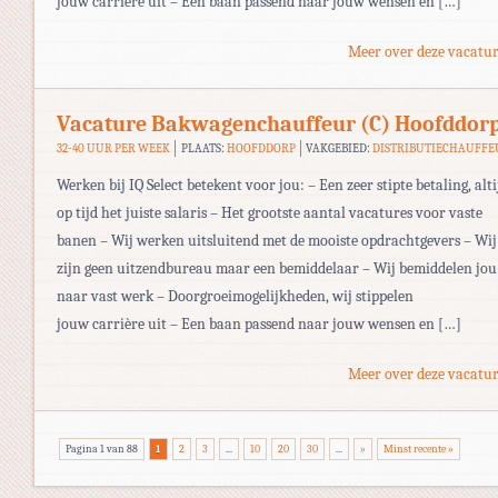
jouw carrière uit – Een baan passend naar jouw wensen en […]
Meer over deze vacatur
Vacature Bakwagenchauffeur (C) Hoofddor
32-40 UUR PER WEEK
PLAATS:
HOOFDDORP
VAKGEBIED:
DISTRIBUTIECHAUFFE
Werken bij IQ Select betekent voor jou: – Een zeer stipte betaling, alti
op tijd het juiste salaris – Het grootste aantal vacatures voor vaste
banen – Wij werken uitsluitend met de mooiste opdrachtgevers – Wij
zijn geen uitzendbureau maar een bemiddelaar – Wij bemiddelen jou
naar vast werk – Doorgroeimogelijkheden, wij stippelen
jouw carrière uit – Een baan passend naar jouw wensen en […]
Meer over deze vacatur
Pagina 1 van 88
1
2
3
...
10
20
30
...
»
Minst recente »