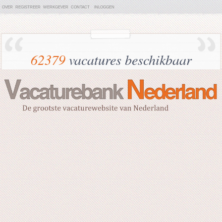
OVER
REGISTREER
WERKGEVER
CONTACT
INLOGGEN
62379
vacatures beschikbaar