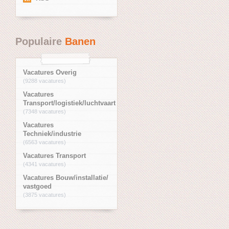
Populaire
Banen
Vacatures Overig
(9288 vacatures)
Vacatures
Transport/logistiek/luchtvaart
(7348 vacatures)
Vacatures
Techniek/industrie
(6563 vacatures)
Vacatures Transport
(4341 vacatures)
Vacatures Bouw/installatie/
vastgoed
(3875 vacatures)