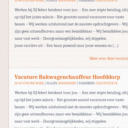
32-40 UUR PER WEEK
PLAATS:
HOOFDDORP
VAKGEBIED:
CHAUFFEUR CE
Werken bij IQ Select betekent voor jou: – Een zeer stipte betaling, alti
op tijd het juiste salaris – Het grootste aantal vacatures voor vaste
banen – Wij werken uitsluitend met de mooiste opdrachtgevers – Wij
zijn geen uitzendbureau maar een bemiddelaar – Wij bemiddelen jou
naar vast werk – Doorgroeimogelijkheden, wij stippelen
jouw carrière uit – Een baan passend naar jouw wensen en […]
Meer over deze vacatur
Vacature Bakwagenchauffeur Hoofddorp
32-40 UUR PER WEEK
PLAATS:
HOOFDDORP
VAKGEBIED:
CHAUFFEUR CE
Werken bij IQ Select betekent voor jou: – Een zeer stipte betaling, alti
op tijd het juiste salaris – Het grootste aantal vacatures voor vaste
banen – Wij werken uitsluitend met de mooiste opdrachtgevers – Wij
zijn geen uitzendbureau maar een bemiddelaar – Wij bemiddelen jou
naar vast werk – Doorgroeimogelijkheden, wij stippelen