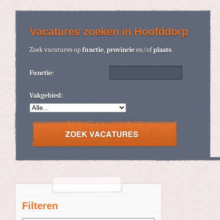
Vacatures zoeken in Hoofddorp
Zoek vacatures op
functie
,
provincie
en/of
plaats
.
Functie:
Vakgebied:
Filteren