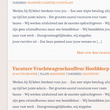
VAKGEBIED:
TRANSPORT/LOGISTIEK/LUCHTVAART
Werken bij IQ Select betekent voor jou: – Een zeer stipte betaling, alti
op tijd het juiste salaris – Het grootste aantal vacatures voor vaste
banen – Wij werken uitsluitend met de mooiste opdrachtgevers – Wij
zijn geen uitzendbureau maar een bemiddelaar – Wij bemiddelen jou
naar vast werk – Doorgroeimogelijkheden, wij stippelen
jouw carrière uit – Een baan passend naar jouw wensen en […]
Meer over deze vacatur
Vacature Vrachtwagenchauffeur Hoofddorp
32-40 UUR PER WEEK
PLAATS:
HOOFDDORP
VAKGEBIED:
CHAUFFEUR C
Werken bij IQ Select betekent voor jou: – Een zeer stipte betaling, alti
op tijd het juiste salaris – Het grootste aantal vacatures voor vaste
banen – Wij werken uitsluitend met de mooiste opdrachtgevers – Wij
zijn geen uitzendbureau maar een bemiddelaar – Wij bemiddelen jou
naar vast werk – Doorgroeimogelijkheden, wij stippelen