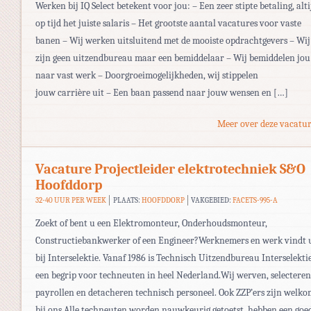
Werken bij IQ Select betekent voor jou: – Een zeer stipte betaling, alti
op tijd het juiste salaris – Het grootste aantal vacatures voor vaste
banen – Wij werken uitsluitend met de mooiste opdrachtgevers – Wij
zijn geen uitzendbureau maar een bemiddelaar – Wij bemiddelen jou
naar vast werk – Doorgroeimogelijkheden, wij stippelen
jouw carrière uit – Een baan passend naar jouw wensen en […]
Meer over deze vacatur
Vacature Projectleider elektrotechniek S&O
Hoofddorp
32-40 UUR PER WEEK
PLAATS:
HOOFDDORP
VAKGEBIED:
FACETS-995-A
Zoekt of bent u een Elektromonteur, Onderhoudsmonteur,
Constructiebankwerker of een Engineer?Werknemers en werk vindt 
bij Interselektie. Vanaf 1986 is Technisch Uitzendbureau Interselekti
een begrip voor techneuten in heel Nederland.Wij werven, selecteren
payrollen en detacheren technisch personeel. Ook ZZP’ers zijn welk
bij ons.Alle techneuten worden nauwkeurig getoetst, hebben een goe