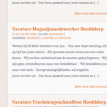
jouw carrière uit – Een baan passend naar jouw wensen en […]
Meer over deze vacatur
Vacature Magazijnmedewerker Hoofddorp
32-40 UUR PER WEEK
PLAATS:
HOOFDDORP
VAKGEBIED:
TRANSPORT/LOGISTIEK/LUCHTVAART
Werken bij IQ Select betekent voor jou: – Een zeer stipte betaling, alti
op tijd het juiste salaris – Het grootste aantal vacatures voor vaste
banen – Wij werken uitsluitend met de mooiste opdrachtgevers – Wij
zijn geen uitzendbureau maar een bemiddelaar – Wij bemiddelen jou
naar vast werk – Doorgroeimogelijkheden, wij stippelen
jouw carrière uit – Een baan passend naar jouw wensen en […]
Meer over deze vacatur
Vacature Vrachtwagenchauffeur Hoofddorp