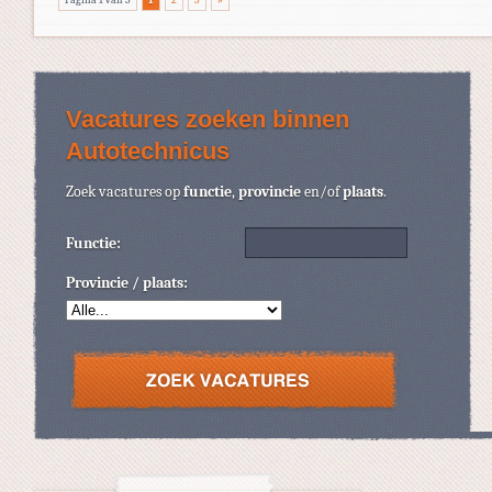
Vacatures zoeken binnen
Autotechnicus
Zoek vacatures op
functie
,
provincie
en/of
plaats
.
Functie:
Provincie / plaats: