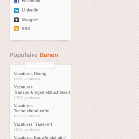
Facebook
Linkedin
Google+
RSS
Populaire
Banen
Vacatures Overig
(9288 vacatures)
Vacatures
Transport/logistiek/luchtvaart
(7348 vacatures)
Vacatures
Techniek/industrie
(6563 vacatures)
Vacatures Transport
(4341 vacatures)
Vacatures Bouw/installatie/