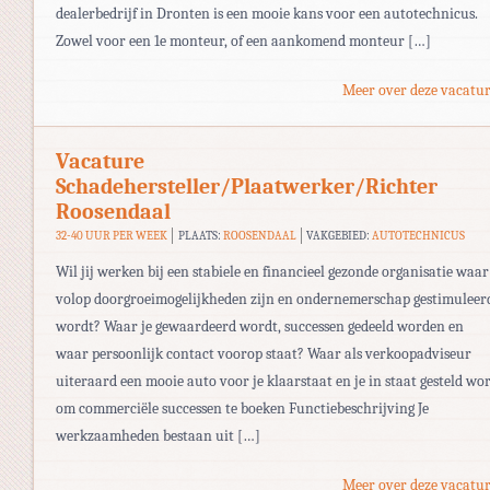
dealerbedrijf in Dronten is een mooie kans voor een autotechnicus.
Zowel voor een 1e monteur, of een aankomend monteur […]
Meer over deze vacatur
Vacature
Schadehersteller/Plaatwerker/Richter
Roosendaal
32-40 UUR PER WEEK
PLAATS:
ROOSENDAAL
VAKGEBIED:
AUTOTECHNICUS
Wil jij werken bij een stabiele en financieel gezonde organisatie waar
volop doorgroeimogelijkheden zijn en ondernemerschap gestimuleer
wordt? Waar je gewaardeerd wordt, successen gedeeld worden en
waar persoonlijk contact voorop staat? Waar als verkoopadviseur
uiteraard een mooie auto voor je klaarstaat en je in staat gesteld wo
om commerciële successen te boeken Functiebeschrijving Je
werkzaamheden bestaan uit […]
Meer over deze vacatur