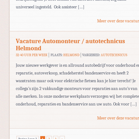
universeel ingesteld. Ook assisteer […]
Meer over deze vacatur
Vacature Automonteur / autotechnicus
Helmond
32-40 UUR PER WEEK
PLAATS:
HELMOND
VAKGEBIED:
AUTOTECHNICUS
Jouw nieuwe werkgever is en allround autobedrijf voor onderhoud e
reparatie, autoverkoop, schadeherstel bandenservice en heeft 2
wasstraten maar ook voor elektrische fietsen kan je hier terecht! Je
collega’s zijn 2 vakkundige monteurs voor reparaties aan auto’s van
alle merken. In onze moderne werkplaats verzorgen wij het complete
onderhoud, reparaties en bandenservice aan uw auto. Ook voor […]
Meer over deze vacatur
Pagina 1 van 3
1
2
3
»