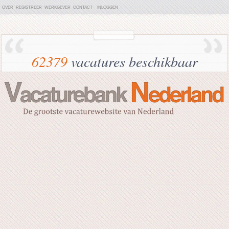
OVER
REGISTREER
WERKGEVER
CONTACT
INLOGGEN
62379
vacatures beschikbaar