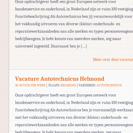
Onze opdrachtgever heeft een groot Europees netwerk voor
bandenservice en onderhoud, in Nederland zijn er ruim 100 vestiging
Functiebeschrijving Als Autotechnicus ben jij verantwoordelijk voor
het vakkundig uitvoeren van diverse (kleine) onderhouds- en
reparatiewerkzaamheden aan alle merken en typen personenwagens
bedrijfswagens. Je hebt kennis van meerdere merken, zeg maar
universeel ingesteld. Daarnaast ben je […]
Meer over deze vacatur
Vacature Autotechnicus Helmond
32-40 UUR PER WEEK
PLAATS:
HELMOND
VAKGEBIED:
AUTOTECHNICUS
Onze opdrachtgever heeft een groot Europees netwerk voor
bandenservice en onderhoud, in Nederland zijn er ruim 100 vestiging
Functiebeschrijving Als Autotechnicus ben je voornamelijk werkzaa
met het vakkundig uitvoeren van diverse (kleine) onderhouds- en
reparatiewerkzaamheden aan alle merken en typen personenwagens
bedrijfswagens. Je hebt kennis van meerdere merken, zeg maar