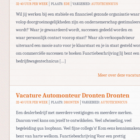
32-40 UUR PER WEEK
PLAATS:
EDE
VAKGEBIED:
AUTOTECHNICUS
Wil jij werken bij een stabiele en financieel gezonde organisatie waar
volop doorgroeimogelijkheden zijn en ondernemerschap gestimuleer
wordt? Waar je gewaardeerd wordt, successen gedeeld worden en
waar persoonlijk contact voorop staat? Waar als verkoopadviseur
uiteraard een mooie auto voor je klaarstaat en je in staat gesteld wo
om commerciële successen te boeken Functiebeschrijving Jij bent een
bedrijfswagentechnicus […]
Meer over deze vacatur
Vacature Automonteur Dronten Dronten
32-40 UUR PER WEEK
PLAATS:
DRONTEN
VAKGEBIED:
AUTOTECHNICUS
Een dealerbedrijf met meerdere vestigingen en meerdere merken.
Daarom veel kans om jezelf te ontwikkelen. Veel afwisseling, veel
begeleiding qua loopbaan. Veel fijne collega’s! Kom eens kennismaken.
bent van harte welkom. Functiebeschrijving Voor een prettig