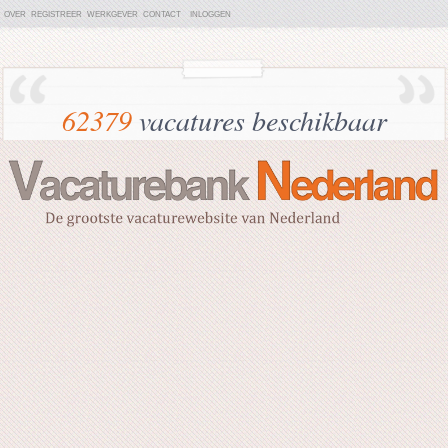
OVER
REGISTREER
WERKGEVER
CONTACT
INLOGGEN
62379
vacatures beschikbaar