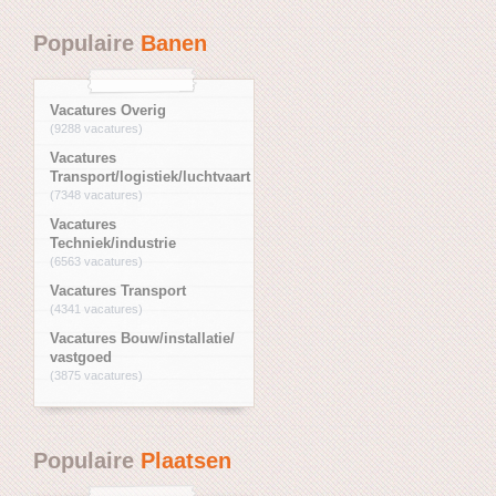
Populaire
Banen
Vacatures Overig
(9288 vacatures)
Vacatures
Transport/logistiek/luchtvaart
(7348 vacatures)
Vacatures
Techniek/industrie
(6563 vacatures)
Vacatures Transport
(4341 vacatures)
Vacatures Bouw/installatie/
vastgoed
(3875 vacatures)
Populaire
Plaatsen