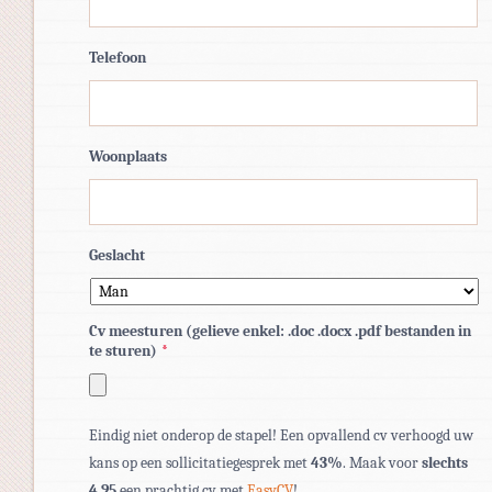
Telefoon
Woonplaats
Geslacht
Cv meesturen (gelieve enkel: .doc .docx .pdf bestanden in
te sturen)
*
Toegestane
Eindig niet onderop de stapel! Een opvallend cv verhoogd uw
bestandstypen:
kans op een sollicitatiegesprek met
43%
. Maak voor
slechts
pdf,
4,95
een prachtig cv met
EasyCV
!