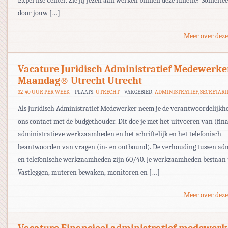
Expertise Center. Zie jij jezelf aan werken binnen deze functie? Sollicite
door jouw […]
Meer over deze
Vacature Juridisch Administratief Medewerke
Maandag® Utrecht Utrecht
32-40 UUR PER WEEK
PLAATS:
UTRECHT
VAKGEBIED:
ADMINISTRATIEF, SECRETARI
Als Juridisch Administratief Medewerker neem je de verantwoordelijkh
ons contact met de budgethouder. Dit doe je met het uitvoeren van (fina
administratieve werkzaamheden en het schriftelijk en het telefonisch
beantwoorden van vragen (in- en outbound). De verhouding tussen adm
en telefonische werkzaamheden zijn 60/40. Je werkzaamheden bestaan u
Vastleggen, muteren bewaken, monitoren en […]
Meer over deze