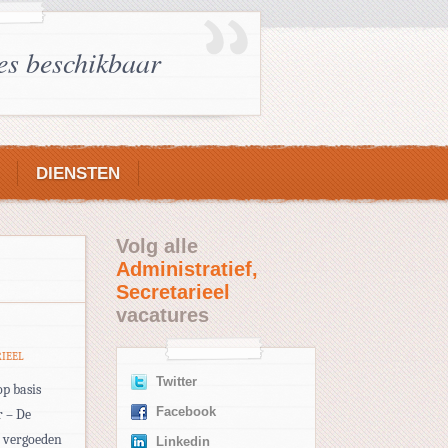
es beschikbaar
DIENSTEN
Volg alle
Administratief,
Secretarieel
vacatures
RIEEL
Twitter
p basis
Facebook
r – De
j vergoeden
Linkedin