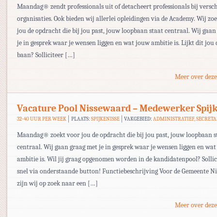
Maandag® zendt professionals uit of detacheert professionals bij versc
organisaties. Ook bieden wij allerlei opleidingen via de Academy. Wij zo
jou de opdracht die bij jou past, jouw loopbaan staat centraal. Wij gaa
je in gesprek waar je wensen liggen en wat jouw ambitie is. Lijkt dit jou 
baan? Solliciteer […]
Meer over deze
Vacature Pool Nissewaard – Medewerker Spij
32-40 UUR PER WEEK
PLAATS:
SPIJKENISSE
VAKGEBIED:
ADMINISTRATIEF, SECRETA
Maandag® zoekt voor jou de opdracht die bij jou past, jouw loopbaan s
centraal. Wij gaan graag met je in gesprek waar je wensen liggen en wa
ambitie is. Wil jij graag opgenomen worden in de kandidatenpool? Sollic
snel via onderstaande button! Functiebeschrijving Voor de Gemeente N
zijn wij op zoek naar een […]
Meer over deze