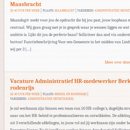
Maasbracht
32-40 UUR PER WEEK
PLAATS:
MAASBRACHT
VAKGEBIED:
ADMINISTRATIEF, SECRE
Maandag® zoekt voor jou de opdracht die bij jou past, jouw loopbaan s
centraal. Wij gaan graag met je in gesprek waar je wensen liggen en wa
ambitie is. Lijkt dit jou de perfecte baan? Solliciteer dan snel via onder
button! Functiebeschrijving Voor een Gemeente in het midden van Limb
wij per 3 […]
Meer over deze
Vacature Administratief HR-medewerker Berk
rodenrijs
32-40 UUR PER WEEK
PLAATS:
BERKEL EN RODENRIJS
VAKGEBIED:
ADMINISTRATIEF, SECRETARIEEL
Je zal werkzaam zijn binnen een team van 50 HR-collega’s, dagelijks str
naar om het HR-beleid te professionaliseren en ontwikkelen. De afdelin
uit 3 verschillende afdelingen, in jouw rol zal jij werkzaam zijn onder h