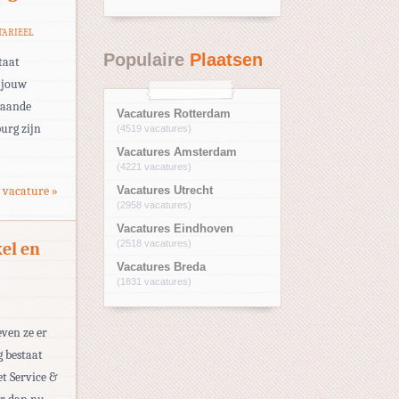
TARIEEL
Populaire
Plaatsen
taat
t jouw
staande
Vacatures Rotterdam
urg zijn
(4519 vacatures)
Vacatures Amsterdam
(4221 vacatures)
 vacature »
Vacatures Utrecht
(2958 vacatures)
Vacatures Eindhoven
(2518 vacatures)
el en
Vacatures Breda
(1831 vacatures)
even ze er
g bestaat
et Service &