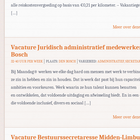
alle reiskostenvergoeding op basis van €0,21 per kilometer. – Vakantieg
[…]
Meer over deze
Vacature Juridisch administratief medewerke
Bosch
32-40 UUR PER WEEK
PLAATS:
DEN BOSCH
VAKGEBIED:
ADMINISTRATIEF, SECRETA
Bij Maandag® werken we elke dag hard om mensen met werk te verbi
ze zin in hebben en zin in houden. Dat is werk dat past bij hun capacitei
ambities en voorkeuren. Werk waarin ze hun talent kunnen benutten
en ontwikkelen, dat voldoende uitdaging en afwisseling biedt. En in ee
die voldoende inclusief, divers en sociaal […]
Meer over deze
Vacature Bestuurssecretaresse Midden-Limbu