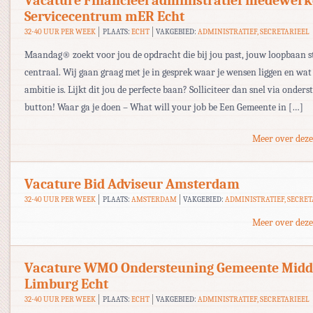
Vacature Financieel administratief medewerk
Servicecentrum mER Echt
32-40 UUR PER WEEK
PLAATS:
ECHT
VAKGEBIED:
ADMINISTRATIEF, SECRETARIEEL
Maandag® zoekt voor jou de opdracht die bij jou past, jouw loopbaan s
centraal. Wij gaan graag met je in gesprek waar je wensen liggen en wa
ambitie is. Lijkt dit jou de perfecte baan? Solliciteer dan snel via onder
button! Waar ga je doen – What will your job be Een Gemeente in […]
Meer over deze
Vacature Bid Adviseur Amsterdam
32-40 UUR PER WEEK
PLAATS:
AMSTERDAM
VAKGEBIED:
ADMINISTRATIEF, SECRE
Meer over deze
Vacature WMO Ondersteuning Gemeente Midd
Limburg Echt
32-40 UUR PER WEEK
PLAATS:
ECHT
VAKGEBIED:
ADMINISTRATIEF, SECRETARIEEL