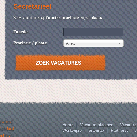
Secretarieel
Zoek vacatures op
functie
,
provincie
en/of
plaats
.
Functie:
Provincie / plaats:
Alle...
levoland
Home
Vacature plaatsen
Vacature
elderland
Werkwijze
Sitemap
Partners:
J
imburg