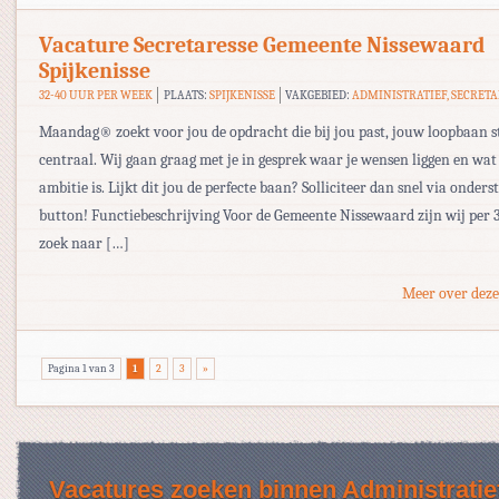
Vacature Secretaresse Gemeente Nissewaard
Spijkenisse
32-40 UUR PER WEEK
PLAATS:
SPIJKENISSE
VAKGEBIED:
ADMINISTRATIEF, SECRETA
Maandag® zoekt voor jou de opdracht die bij jou past, jouw loopbaan s
centraal. Wij gaan graag met je in gesprek waar je wensen liggen en wa
ambitie is. Lijkt dit jou de perfecte baan? Solliciteer dan snel via onder
button! Functiebeschrijving Voor de Gemeente Nissewaard zijn wij per 3
zoek naar […]
Meer over deze
Pagina 1 van 3
1
2
3
»
Vacatures zoeken binnen Administratie