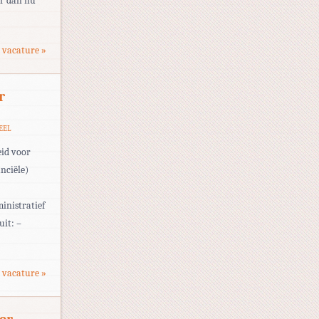
er dan nu
 vacature »
r
EEL
eid voor
nciële)
inistratief
it: –
 vacature »