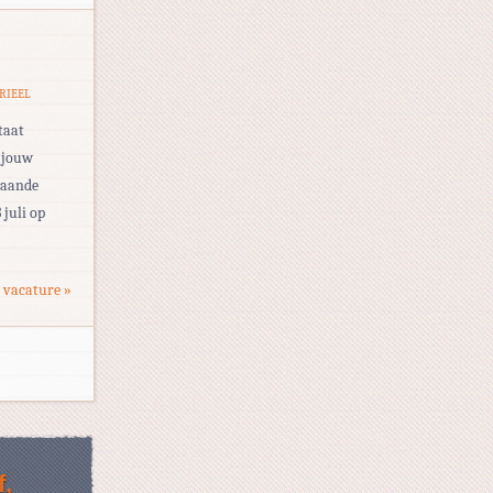
RIEEL
taat
t jouw
staande
 juli op
 vacature »
f,