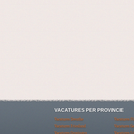
VACATURES PER PROVINCIE
Vacatures Drenthe
Vacatures F
Vacatures Friesland
Vacatures G
Vacatures Groningen
Vacatures L