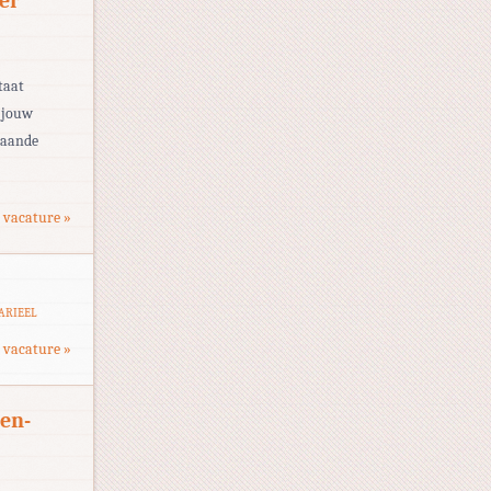
er
taat
t jouw
staande
 vacature »
TARIEEL
 vacature »
en-