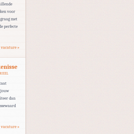
hillende
eken voor
n graag met
de perfecte
 vacature »
kenisse
RIEEL
taat
t jouw
iteer dan
issewaard
 vacature »