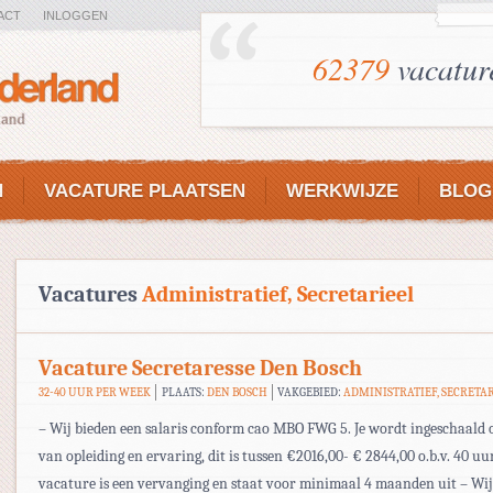
ACT
INLOGGEN
62379
vacatur
N
VACATURE PLAATSEN
WERKWIJZE
BLOG
Vacatures
Administratief, Secretarieel
Vacature Secretaresse Den Bosch
32-40 UUR PER WEEK
PLAATS:
DEN BOSCH
VAKGEBIED:
ADMINISTRATIEF, SECRETA
– Wij bieden een salaris conform cao MBO FWG 5. Je wordt ingeschaald o
van opleiding en ervaring, dit is tussen €2016,00- € 2844,00 o.b.v. 40 uu
vacature is een vervanging en staat voor minimaal 4 maanden uit – Wi