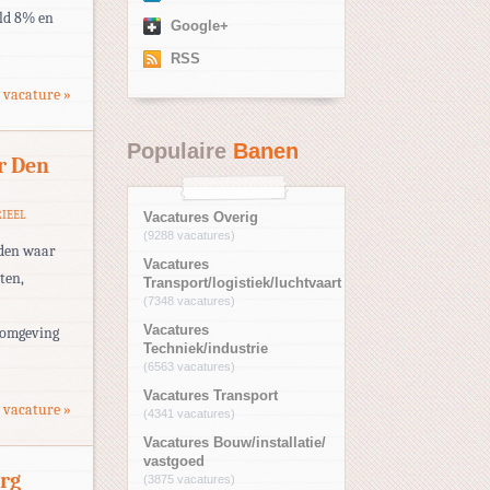
eld 8% en
Google+
RSS
 vacature »
Populaire
Banen
r Den
RIEEL
Vacatures Overig
(9288 vacatures)
nden waar
Vacatures
ten,
Transport/logistiek/luchtvaart
(7348 vacatures)
Vacatures
n omgeving
Techniek/industrie
(6563 vacatures)
Vacatures Transport
 vacature »
(4341 vacatures)
Vacatures Bouw/installatie/
vastgoed
rg
(3875 vacatures)