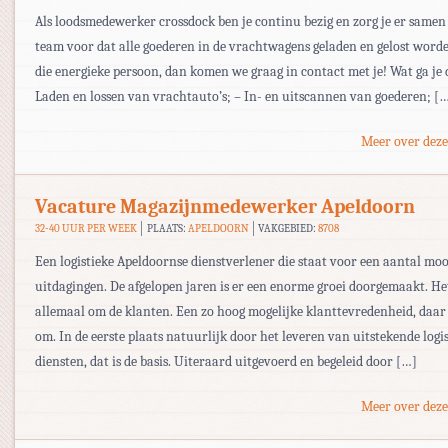
Als loodsmedewerker crossdock ben je continu bezig en zorg je er samen
team voor dat alle goederen in de vrachtwagens geladen en gelost worden
die energieke persoon, dan komen we graag in contact met je! Wat ga je
Laden en lossen van vrachtauto’s; – In- en uitscannen van goederen; [
Meer over deze
Vacature Magazijnmedewerker Apeldoorn
32-40 UUR PER WEEK
PLAATS:
APELDOORN
VAKGEBIED:
8708
Een logistieke Apeldoornse dienstverlener die staat voor een aantal moo
uitdagingen. De afgelopen jaren is er een enorme groei doorgemaakt. He
allemaal om de klanten. Een zo hoog mogelijke klanttevredenheid, daar
om. In de eerste plaats natuurlijk door het leveren van uitstekende logi
diensten, dat is de basis. Uiteraard uitgevoerd en begeleid door […]
Meer over deze