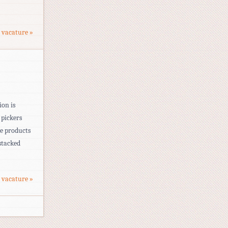
 vacature »
ion is
 pickers
he products
stacked
 vacature »