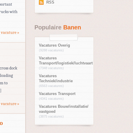
RSS
portant
rucks with
Populaire
Banen
 vacature »
Vacatures Overig
(9288 vacatures)
Vacatures
Transport/logistiek/luchtvaart
 cross dock
(7348 vacatures)
nloading
Vacatures
Techniek/industrie
em to
(6563 vacatures)
]
Vacatures Transport
(4341 vacatures)
 vacature »
Vacatures Bouw/installatie/
vastgoed
(3875 vacatures)
o