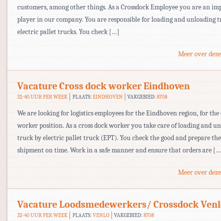
customers, among other things. As a Crossdock Employee you are an im
player in our company. You are responsible for loading and unloading t
electric pallet trucks. You check […]
Meer over deze
Vacature Cross dock worker Eindhoven
32-40 UUR PER WEEK
PLAATS:
EINDHOVEN
VAKGEBIED:
8708
We are looking for logistics employees for the Eindhoven region, for the
worker position. As a cross dock worker you take care of loading and u
truck by electric pallet truck (EPT). You check the good and prepare th
shipment on time. Work in a safe manner and ensure that orders are […
Meer over deze
Vacature Loodsmedewerkers/ Crossdock Venl
32-40 UUR PER WEEK
PLAATS:
VENLO
VAKGEBIED:
8708