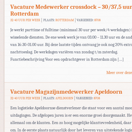
Vacature Medewerker crossdock – 30/37,5 uu
Rotterdam
32-40 UUR PER WEEK
PLAATS:
ROTTERDAM
VAKGEBIED:
8708
Je werkt parttime of fulltime (minimaal 30 uur per week/4 werkdagen) 
wisselende diensten. De ene week werk je van 03.00 – 11.30 uur en de an
van 16:30-01.00 uur. Bij deze laatste tijden ontvang je ook nog 20% extr
nachttoeslag. De werkdagen variëren van zondag t/m zaterdag.
Functiebeschrijving Voor een opdrachtgever in Rotterdam zijn […]
Meer over deze
Vacature Magazijnmedewerker Apeldoorn
32-40 UUR PER WEEK
PLAATS:
APELDOORN
VAKGEBIED:
8708
Een logistieke Apeldoornse dienstverlener die staat voor een aantal moo
uitdagingen. De afgelopen jaren is er een enorme groei doorgemaakt. He
allemaal om de klanten. Een zo hoog mogelijke klanttevredenheid, daar
om. In de eerste plaats natuurlijk door het leveren van uitstekende logi