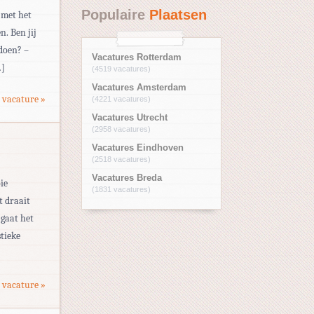
Populaire
Plaatsen
 met het
. Ben jij
 doen? –
Vacatures Rotterdam
…]
(4519 vacatures)
Vacatures Amsterdam
 vacature »
(4221 vacatures)
Vacatures Utrecht
(2958 vacatures)
Vacatures Eindhoven
(2518 vacatures)
Vacatures Breda
ie
(1831 vacatures)
t draait
 gaat het
stieke
 vacature »