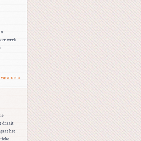
r
in
dere week
a
 vacature »
ie
t draait
 gaat het
stieke