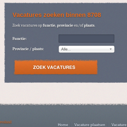
Vacatures zoeken binnen 8708
Zoek vacatures op
functie
,
provincie
en/of
plaats
.
Functie:
Provincie / plaats:
Alle...
levoland
Home
Vacature plaatsen
Vacature