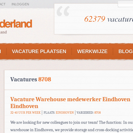
ACT
INLOGGEN
62379
vacatur
N
VACATURE PLAATSEN
WERKWIJZE
BLOG
Vacatures
8708
Vacature Warehouse medewerker Eindhoven
Eindhoven
32-40 UUR PER WEEK
PLAATS:
EINDHOVEN
VAKGEBIED:
8708
We are looking for new colleagues to join our team! The function: In ou
warehouse in Eindhoven, we provide storage and cross-docking activitie