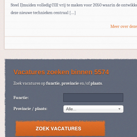
Steel IJmuiden volledig CO2 vrij te maken voor 2050 waarin de ontwikk
deze nieuwe technieken centraal […]
Meer over deze
Vacatures zoeken binnen 5574
Zoek vacatures op
functie
,
provincie
en/of
plaats
.
Functie:
Provincie / plaats:
Alle...