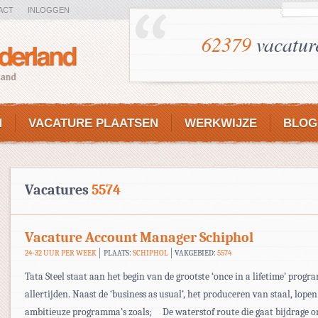
ACT
INLOGGEN
62379
vacatur
N
VACATURE PLAATSEN
WERKWIJZE
BLOG
Vacatures
5574
Vacature Account Manager Schiphol
24-32 UUR PER WEEK
PLAATS:
SCHIPHOL
VAKGEBIED:
5574
Tata Steel staat aan het begin van de grootste ‘once in a lifetime’ prog
allertijden. Naast de ‘business as usual’, het produceren van staal, lopen
ambitieuze programma’s zoals;  De waterstof route die gaat bijdrage 