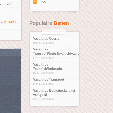
RSS
eling van
 vacature »
Populaire
Banen
Vacatures Overig
(9288 vacatures)
Vacatures
Transport/logistiek/luchtvaart
(7348 vacatures)
Vacatures
Techniek/industrie
(6563 vacatures)
Vacatures Transport
(4341 vacatures)
Vacatures Bouw/installatie/
vastgoed
(3875 vacatures)