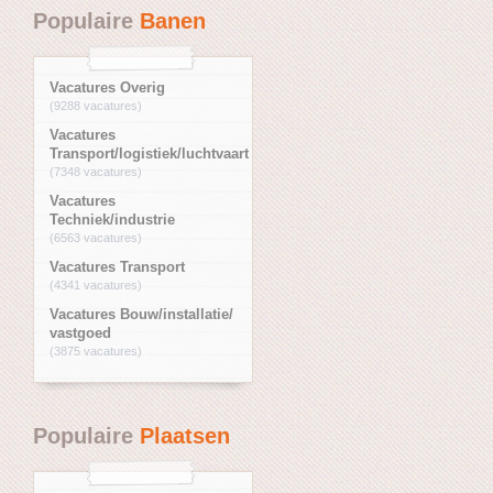
Populaire
Banen
Vacatures Overig
(9288 vacatures)
Vacatures
Transport/logistiek/luchtvaart
(7348 vacatures)
Vacatures
Techniek/industrie
(6563 vacatures)
Vacatures Transport
(4341 vacatures)
Vacatures Bouw/installatie/
vastgoed
(3875 vacatures)
Populaire
Plaatsen