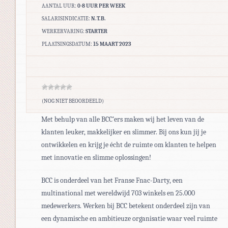
AANTAL UUR:
0-8 UUR PER WEEK
SALARISINDICATIE:
N.T.B.
WERKERVARING:
STARTER
PLAATSINGSDATUM:
15 MAART 2023
(NOG NIET BEOORDEELD)
Met behulp van alle BCC’ers maken wij het leven van de
klanten leuker, makkelijker en slimmer. Bij ons kun jij je
ontwikkelen en krijg je écht de ruimte om klanten te helpen
met innovatie en slimme oplossingen!
BCC is onderdeel van het Franse Fnac-Darty, een
multinational met wereldwijd 703 winkels en 25.000
medewerkers. Werken bij BCC betekent onderdeel zijn van
een dynamische en ambitieuze organisatie waar veel ruimte