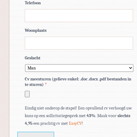
Telefoon
Woonplaats
Geslacht
Cv meesturen (gelieve enkel: .doc .docx .pdf bestanden in
te sturen)
*
Toegestane
Eindig niet onderop de stapel! Een opvallend cv verhoogd uw
bestandstypen:
kans op een sollicitatiegesprek met
43%
. Maak voor
slechts
pdf,
4,95
een prachtig cv met
EasyCV
!
doc,
docx.