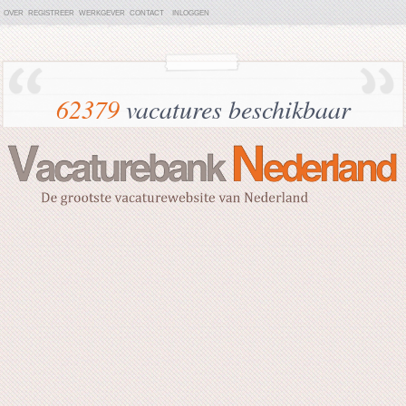
OVER
REGISTREER
WERKGEVER
CONTACT
INLOGGEN
62379
vacatures beschikbaar