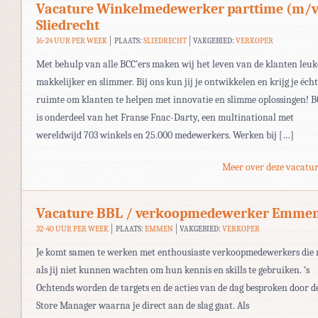
Vacature Winkelmedewerker parttime (m/v
Sliedrecht
16-24 UUR PER WEEK
PLAATS:
SLIEDRECHT
VAKGEBIED:
VERKOPER
Met behulp van alle BCC’ers maken wij het leven van de klanten leuk
makkelijker en slimmer. Bij ons kun jij je ontwikkelen en krijg je écht
ruimte om klanten te helpen met innovatie en slimme oplossingen! B
is onderdeel van het Franse Fnac-Darty, een multinational met
wereldwijd 703 winkels en 25.000 medewerkers. Werken bij […]
Meer over deze vacatur
Vacature BBL / verkoopmedewerker Emme
32-40 UUR PER WEEK
PLAATS:
EMMEN
VAKGEBIED:
VERKOPER
Je komt samen te werken met enthousiaste verkoopmedewerkers die 
als jij niet kunnen wachten om hun kennis en skills te gebruiken. ‘s
Ochtends worden de targets en de acties van de dag besproken door d
Store Manager waarna je direct aan de slag gaat. Als