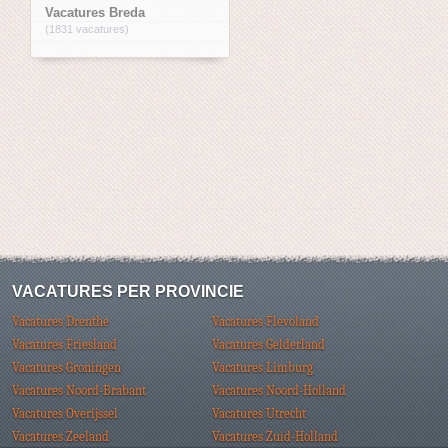
Vacatures Breda
(1831 vacatures)
VACATURES PER PROVINCIE
Vacatures Drenthe
Vacatures Flevoland
Vacatures Friesland
Vacatures Gelderland
Vacatures Groningen
Vacatures Limburg
Vacatures Noord-Brabant
Vacatures Noord-Holland
Vacatures Overijssel
Vacatures Utrecht
Vacatures Zeeland
Vacatures Zuid-Holland