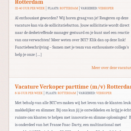
Rotterdam
32-40 UUR PER WEEK
PLAATS:
ROTTERDAM
VAKGEBIED:
VERKOPER
Al enthousiast geworden? Wij horen graag van je! Reageren op deze
vacature kan via de sollicitatiebutton. Jouw sollicitatie wordt direct
naar de desbetreffende manager gestuurd en je kunt snel een reactie
van ons verwachten! Meer weten over BCC? Klik dan op deze link!
Functiebeschrijving – Samen met je team van enthousiaste collega’s
help je onze […]
Meer over deze vacatur
Vacature Verkoper parttime (m/v) Rotterd
8-16 UUR PER WEEK
PLAATS:
ROTTERDAM
VAKGEBIED:
VERKOPER
Met behulp van alle BCC’ers maken wij het leven van de klanten leuk
makkelijker en slimmer. Bij ons kun jij je ontwikkelen en krijg je écht
ruimte om klanten te helpen met innovatie en slimme oplossingen! 
is onderdeel van het Franse Fnac-Darty, een multinational met