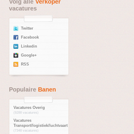
Volg alle
Verkoper
vacatures
Twitter
Facebook
Linkedin
Google+
RSS
Populaire
Banen
Vacatures Overig
(9288 vacatures)
Vacatures
Transport/logistiek/luchtvaart
(7348 vacatures)