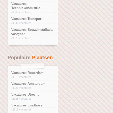
Vacatures
Techniek/industrie
(6563 vacatures)
Vacatures Transport
(4341 vacatures)
Vacatures Bouw/installatie/
vastgoed
(3875 vacatures)
Populaire
Plaatsen
Vacatures Rotterdam
(4519 vacatures)
Vacatures Amsterdam
(4221 vacatures)
Vacatures Utrecht
(2958 vacatures)
Vacatures Eindhoven
(2518 vacatures)