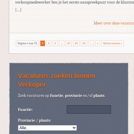
verkoopmedewerker ben je het eerste aanspreekpunt voor de klanten
[…]
Meer over deze vacatur
Pagina 1 van 72
1
2
3
...
10
20
30
...
»
Minst recente »
Vacatures zoeken binnen
Verkoper
Zoek vacatures op
functie
,
provincie
en/of
plaats
.
Functie:
Provincie / plaats: