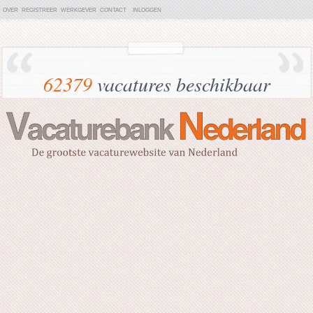
OVER
REGISTREER
WERKGEVER
CONTACT
INLOGGEN
62379
vacatures beschikbaar