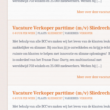
wereldwijd 703 winkels en 25.000 medewerkers. Werken bij […]
Meer over deze vacatur
Vacature Verkoper parttime (m/v) Sliedrech
0-8 UUR PER WEEK
PLAATS:
SLIEDRECHT
VAKGEBIED:
VERKOPER
Met behulp van alle BCC’ers maken wij het leven van de klanten leuk
makkelijker en slimmer. Bij ons kun jij je ontwikkelen en krijg je écht
ruimte om klanten te helpen met innovatie en slimme oplossingen! 
is onderdeel van het Franse Fnac-Darty, een multinational met
wereldwijd 703 winkels en 25.000 medewerkers. Werken bij […]
Meer over deze vacatur
Vacature Verkoper parttime (m/v) Sliedrech
0-8 UUR PER WEEK
PLAATS:
SLIEDRECHT
VAKGEBIED:
VERKOPER
Met behulp van alle BCC’ers maken wij het leven van de klanten leuk