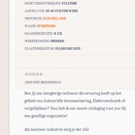
SOORT DIENSTVERBAND:
FULLTIME
AANTAL UUR:
32-40 UUR PER WEEK
PROVINCIE:
ZUID-HOLLAND
PLAATS:
SPIJKENISSE
SALARISINDICATIE:
N.T.B.
WERKERVARING:
ERVAREN
PLAATSINGSDATUM:
03 JANUARI 2023
(NOG NIET BEOORDEELD)
Ben jij een leergierige techneut die ervaring heeft op het
gebied van Industriële Automatisering, Elektrotechniek of
vergelijkbaar? Dan heb ik een mooie uitdaging voor jou bij
een gezellige organisatie!
Als monteur industrie zorg je dat alle