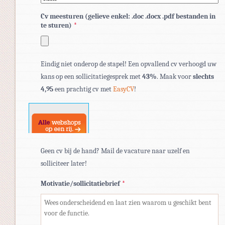
Cv meesturen (gelieve enkel: .doc .docx .pdf bestanden in
te sturen)
*
Toegestane
Eindig niet onderop de stapel! Een opvallend cv verhoogd uw
bestandstypen:
kans op een sollicitatiegesprek met
43%
. Maak voor
slechts
pdf,
4,95
een prachtig cv met
EasyCV
!
doc,
docx.
Geen cv bij de hand? Mail de vacature naar uzelf en
solliciteer later!
Motivatie/sollicitatiebrief
*