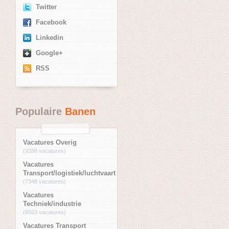
Twitter
Facebook
Linkedin
Google+
RSS
Populaire
Banen
Vacatures Overig
(9288 vacatures)
Vacatures
Transport/logistiek/luchtvaart
(7348 vacatures)
Vacatures
Techniek/industrie
(6563 vacatures)
Vacatures Transport