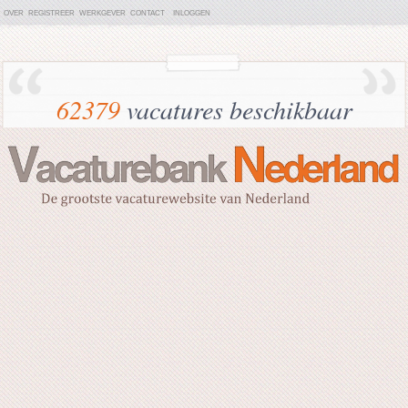
OVER
REGISTREER
WERKGEVER
CONTACT
INLOGGEN
62379
vacatures beschikbaar