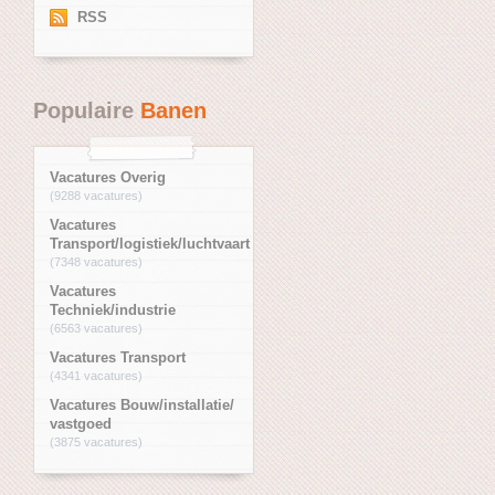
RSS
Populaire
Banen
Vacatures Overig
(9288 vacatures)
Vacatures
Transport/logistiek/luchtvaart
(7348 vacatures)
Vacatures
Techniek/industrie
(6563 vacatures)
Vacatures Transport
(4341 vacatures)
Vacatures Bouw/installatie/
vastgoed
(3875 vacatures)