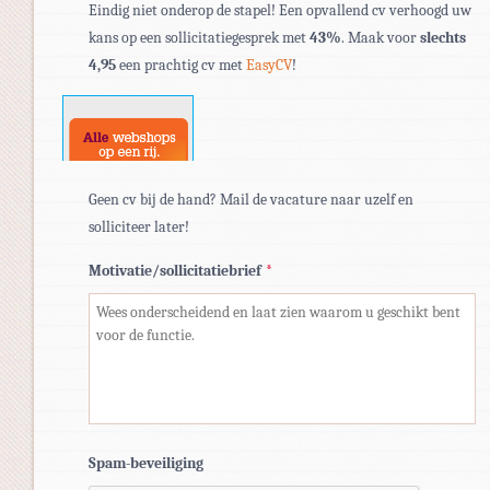
Eindig niet onderop de stapel! Een opvallend cv verhoogd uw
bestandstypen:
kans op een sollicitatiegesprek met
43%
. Maak voor
slechts
pdf,
4,95
een prachtig cv met
EasyCV
!
doc,
docx.
Geen cv bij de hand? Mail de vacature naar uzelf en
solliciteer later!
Motivatie/sollicitatiebrief
*
Spam-beveiliging