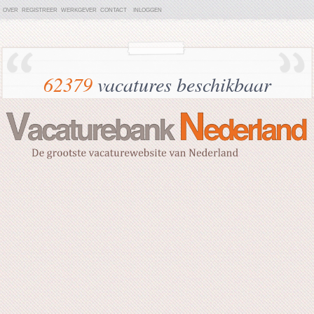
OVER
REGISTREER
WERKGEVER
CONTACT
INLOGGEN
62379
vacatures beschikbaar