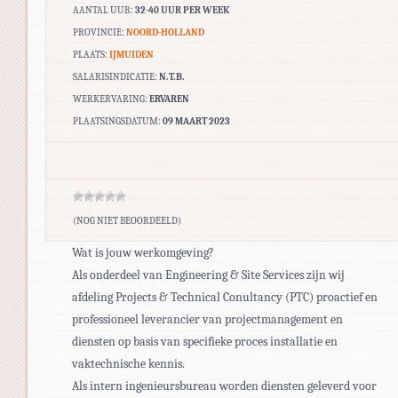
AANTAL UUR:
32-40 UUR PER WEEK
PROVINCIE:
NOORD-HOLLAND
PLAATS:
IJMUIDEN
SALARISINDICATIE:
N.T.B.
WERKERVARING:
ERVAREN
PLAATSINGSDATUM:
09 MAART 2023
(NOG NIET BEOORDEELD)
Wat is jouw werkomgeving?
Als onderdeel van Engineering & Site Services zijn wij
afdeling Projects & Technical Conultancy (PTC) proactief en
professioneel leverancier van projectmanagement en
diensten op basis van specifieke proces installatie en
vaktechnische kennis.
Als intern ingenieursbureau worden diensten geleverd voor