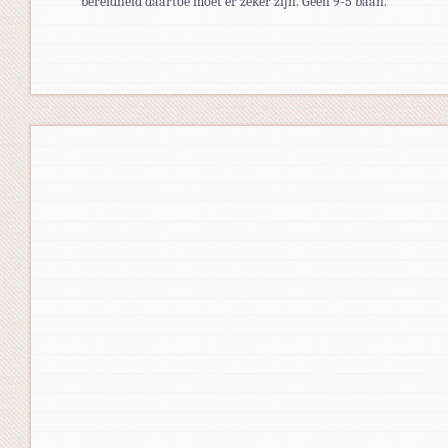
bereidheid daartoe moet er zeker zijn. Geen 9-5 baan.