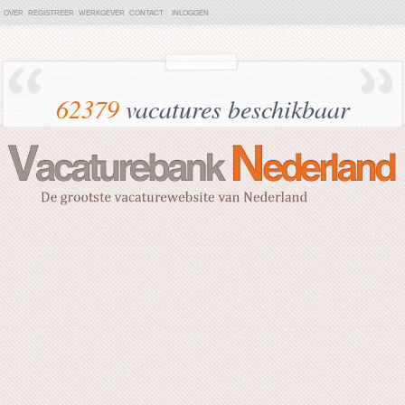
OVER
REGISTREER
WERKGEVER
CONTACT
INLOGGEN
62379
vacatures beschikbaar