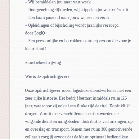
– Wij bemiddelen jou naar vast werk
– Doorgroeimogelijkheden, wij stippelen jouw carrière uit
– Een baan passend naar jouw wensen en eisen
– Opleidingen of bijscholing wordt jaarlijks verzorgd
door LogIQ
– Een persoonlijke en betrokken contactpersoon die voor je
klaar staat!
Functiebeschrijving
Wie is de opdrachtgever?
Onze opdrachtgever is een logistieke dienstverlener met een
zeer rijke historie. Het bedrijf bestaat inmiddels ruim 125
jaar, waardoor zij ook al een flinke tijd de titel ‘Koninklijk’
dragen. Vanuit drie verschillende locaties worden de
volgende diensten aangeboden: distributie, verhuizingen, op-
en overslag en transport. Samen met ruim 300 gemotiveerde
collega’s zorg jij ervoor dat de klant optimaal bediend kan