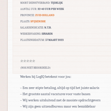
SOORT DIENSTVERBAND:
TIJDELIJK
AANTAL UUR:
32-40 UUR PER WEEK
PROVINCIE:
ZUID-HOLLAND
PLAATS:
SPIJKENISSE
SALARISINDICATIE:
N.T.B.
WERKERVARING:
ERVAREN
PLAATSINGSDATUM:
17 MAART 2023
(NOG NIET BEOORDEELD)
Werken bij LogIQ betekent voor jou:
– Een zeer stipte betaling, altijd op tijd het juiste salaris
– Het grootste aantal vacatures voor vaste banen
– Wij werken uitsluitend met de mooiste opdrachtgevers
– Wij zijn geen uitzendbureau maar een bemiddelaar