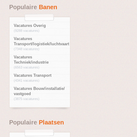
Populaire
Banen
Vacatures Overig
(9288 vacatures)
Vacatures
Transport/logistiek/luchtvaart
(7348 vacatures)
Vacatures
Techniek/industrie
(6563 vacatures)
Vacatures Transport
(4341 vacatures)
Vacatures Bouw/installatie/
vastgoed
(3875 vacatures)
Populaire
Plaatsen