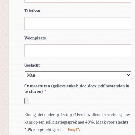
Telefoon
Woonplaats
Geslacht
Cv meesturen (gelieve enkel: .doc .docx .pdf bestanden in
te sturen)
*
Toegestane
Eindig niet onderop de stapel! Een opvallend cv verhoogd uw
bestandstypen:
kans op een sollicitatiegesprek met
43%
. Maak voor
slechts
pdf,
4,95
een prachtig cv met
EasyCV
!
doc,