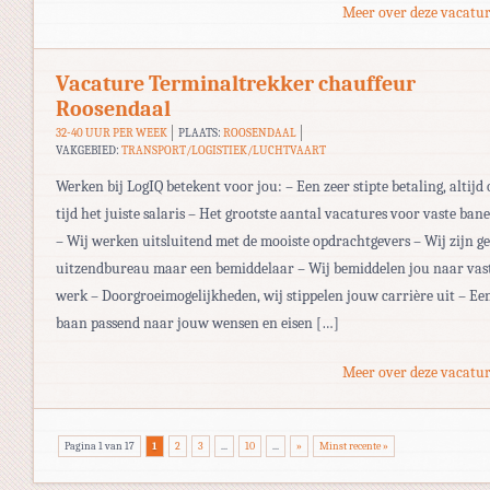
Meer over deze vacatur
Vacature Terminaltrekker chauffeur
Roosendaal
32-40 UUR PER WEEK
PLAATS:
ROOSENDAAL
VAKGEBIED:
TRANSPORT/LOGISTIEK/LUCHTVAART
Werken bij LogIQ betekent voor jou: – Een zeer stipte betaling, altijd 
tijd het juiste salaris – Het grootste aantal vacatures voor vaste ban
– Wij werken uitsluitend met de mooiste opdrachtgevers – Wij zijn g
uitzendbureau maar een bemiddelaar – Wij bemiddelen jou naar vas
werk – Doorgroeimogelijkheden, wij stippelen jouw carrière uit – Ee
baan passend naar jouw wensen en eisen […]
Meer over deze vacatur
Pagina 1 van 17
1
2
3
...
10
...
»
Minst recente »