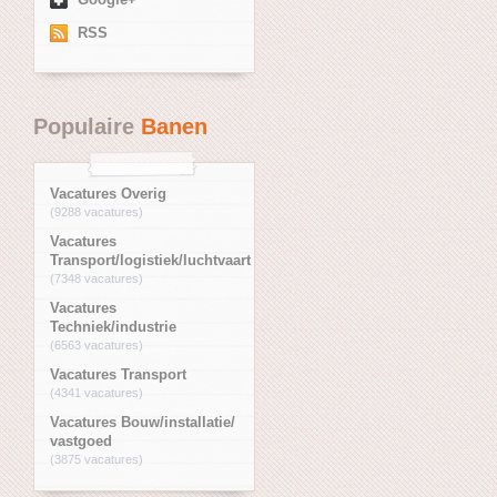
RSS
Populaire
Banen
Vacatures Overig
(9288 vacatures)
Vacatures
Transport/logistiek/luchtvaart
(7348 vacatures)
Vacatures
Techniek/industrie
(6563 vacatures)
Vacatures Transport
(4341 vacatures)
Vacatures Bouw/installatie/
vastgoed
(3875 vacatures)