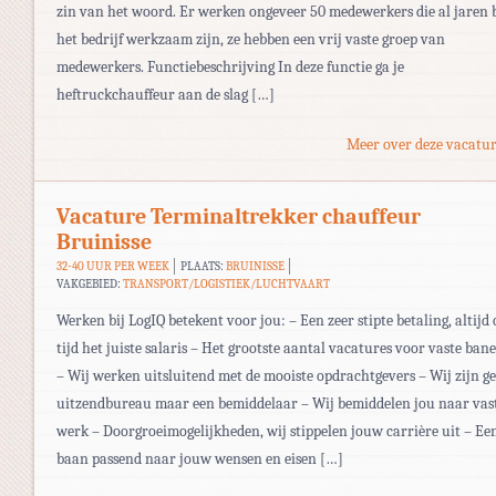
zin van het woord. Er werken ongeveer 50 medewerkers die al jaren b
het bedrijf werkzaam zijn, ze hebben een vrij vaste groep van
medewerkers. Functiebeschrijving In deze functie ga je
heftruckchauffeur aan de slag […]
Meer over deze vacatur
Vacature Terminaltrekker chauffeur
Bruinisse
32-40 UUR PER WEEK
PLAATS:
BRUINISSE
VAKGEBIED:
TRANSPORT/LOGISTIEK/LUCHTVAART
Werken bij LogIQ betekent voor jou: – Een zeer stipte betaling, altijd 
tijd het juiste salaris – Het grootste aantal vacatures voor vaste ban
– Wij werken uitsluitend met de mooiste opdrachtgevers – Wij zijn g
uitzendbureau maar een bemiddelaar – Wij bemiddelen jou naar vas
werk – Doorgroeimogelijkheden, wij stippelen jouw carrière uit – Ee
baan passend naar jouw wensen en eisen […]