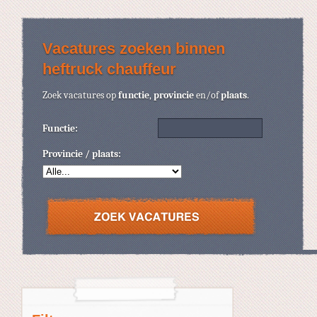
Vacatures zoeken binnen
heftruck chauffeur
Zoek vacatures op
functie
,
provincie
en/of
plaats
.
Functie:
Provincie / plaats: