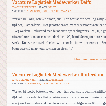
Vacature Logistiek Medewerker Delft
32-40 UUR PER WEEK
PLAATS:
DELFT
VAKGEBIED:
TRANSPORT/LOGISTIEK/LUCHTVAART
Werken bij LogIQ betekent voor jou: – Een zeer stipte betaling, altijd 
tijd het juiste salaris – Het grootste aantal vacatures voor vaste ban
– Wij werken uitsluitend met de mooiste opdrachtgevers – Wij zijn g
uitzendbureau maar een bemiddelaar – Wij bemiddelen jou naar vas
werk – Doorgroeimogelijkheden, wij stippelen jouw carrière uit – Ee
baan passend naar jouw wensen en eisen […]
Meer over deze vacatur
Vacature Logistiek Medewerker Rotterdam
32-40 UUR PER WEEK
PLAATS:
ROTTERDAM
VAKGEBIED:
TRANSPORT/LOGISTIEK/LUCHTVAART
Werken bij LogIQ betekent voor jou: – Een zeer stipte betaling, altijd 
tijd het juiste salaris – Het grootste aantal vacatures voor vaste ban
– Wij werken uitsluitend met de mooiste opdrachtgevers – Wij zijn g