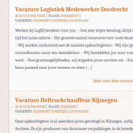
Vacature Logistiek Medewerker Dordrecht
32-40 UUR PER WEEK
PLAATS:
DORDRECHT
VAKGEBIED:
TRANSPORT/LOGISTIEK/LUCHTVAART
Werken bij LogIQ betekent voor jou: – Een zeer stipte betaling, altijd 
tijd het juiste salaris – Het grootste aantal vacatures voor vaste ban
– Wij werken uitsluitend met de mooiste opdrachtgevers – Wij zijn g
uitzendbureau maar een bemiddelaar – Wij bemiddelen jou naar vas
werk – Doorgroeimogelijkheden, wij stippelen jouw carrière uit – Ee
baan passend naar jouw wensen en eisen […]
Meer over deze vacatur
Vacature Heftruckchauffeur Nijmegen
32-40 UUR PER WEEK
PLAATS:
NIJMEGEN
VAKGEBIED:
TRANSPORT/LOGISTIEK/LUCHTVAART
Onze opdrachtgever is al meerdere jaren gevestigd in Nijmegen, nabij
Arnhem. Ze zijn producent van duurzame verpakkingen in de breeds