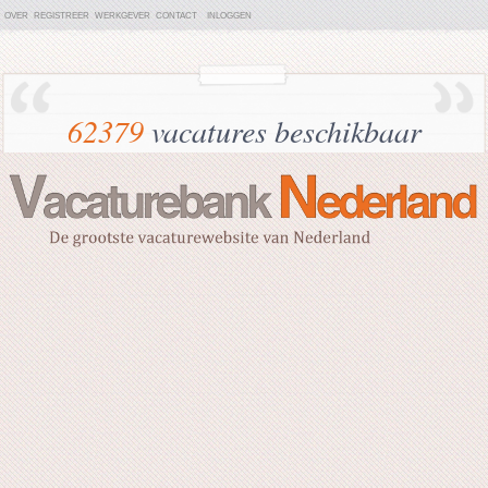
OVER
REGISTREER
WERKGEVER
CONTACT
INLOGGEN
62379
vacatures beschikbaar