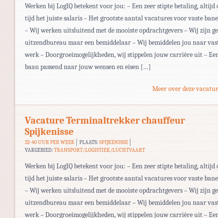
Werken bij LogIQ betekent voor jou: – Een zeer stipte betaling, altijd 
tijd het juiste salaris – Het grootste aantal vacatures voor vaste ban
– Wij werken uitsluitend met de mooiste opdrachtgevers – Wij zijn g
uitzendbureau maar een bemiddelaar – Wij bemiddelen jou naar vas
werk – Doorgroeimogelijkheden, wij stippelen jouw carrière uit – Ee
baan passend naar jouw wensen en eisen […]
Meer over deze vacatur
Vacature Terminaltrekker chauffeur
Spijkenisse
32-40 UUR PER WEEK
PLAATS:
SPIJKENISSE
VAKGEBIED:
TRANSPORT/LOGISTIEK/LUCHTVAART
Werken bij LogIQ betekent voor jou: – Een zeer stipte betaling, altijd 
tijd het juiste salaris – Het grootste aantal vacatures voor vaste ban
– Wij werken uitsluitend met de mooiste opdrachtgevers – Wij zijn g
uitzendbureau maar een bemiddelaar – Wij bemiddelen jou naar vas
werk – Doorgroeimogelijkheden, wij stippelen jouw carrière uit – Ee