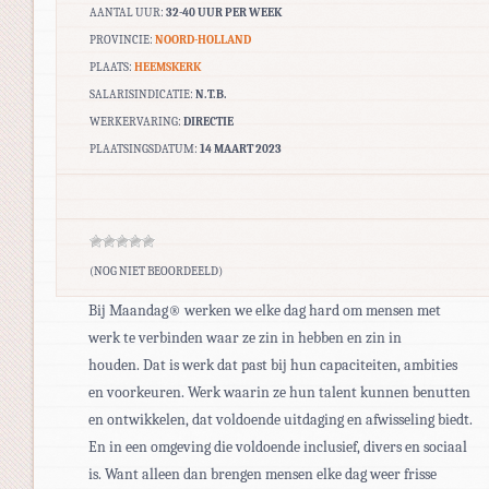
AANTAL UUR:
32-40 UUR PER WEEK
PROVINCIE:
NOORD-HOLLAND
PLAATS:
HEEMSKERK
SALARISINDICATIE:
N.T.B.
WERKERVARING:
DIRECTIE
PLAATSINGSDATUM:
14 MAART 2023
(NOG NIET BEOORDEELD)
Bij Maandag® werken we elke dag hard om mensen met
werk te verbinden waar ze zin in hebben en zin in
houden. Dat is werk dat past bij hun capaciteiten, ambities
en voorkeuren. Werk waarin ze hun talent kunnen benutten
en ontwikkelen, dat voldoende uitdaging en afwisseling biedt.
En in een omgeving die voldoende inclusief, divers en sociaal
is. Want alleen dan brengen mensen elke dag weer frisse