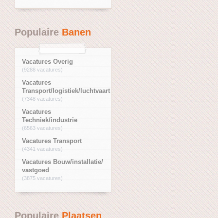
Populaire
Banen
Vacatures Overig
(9288 vacatures)
Vacatures
Transport/logistiek/luchtvaart
(7348 vacatures)
Vacatures
Techniek/industrie
(6563 vacatures)
Vacatures Transport
(4341 vacatures)
Vacatures Bouw/installatie/
vastgoed
(3875 vacatures)
Populaire
Plaatsen