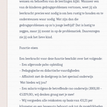
wensen en behoeften van de leerlingen kijkt. Wanneer een
van de kinderen gedragsproblemen vertonen, weet jij als
leerkracht precies wat nodig is om hen rustig te houden en te
ondersteunen waar nodig. Wat zijn dan die
gedragsproblemen op zo’n jonge leeftijd? Dat is lastig te
zeggen, maar jij zoomt in op de problematiek. Daarentegen
zie jij ook het lieve kind.
Functie-eisen
Een leerkracht voor deze functie beschikt over het volgende:
– Een afgeronde pabo-opleiding
– Pedagogische en didactische vaardigheden
– Affiniteit met de doelgroep in het speciaal onderwijs
Wat bieden wij jou?
– Een salaris volgens de betreffende cao onderwijs (3001,00 –
€5329,00), wij denken graag met je mee!
– Wij vergoeden alle reiskosten op basis van €0,21 per
kilometer en een leaseauto behoort ook tot de mogelijkheden.