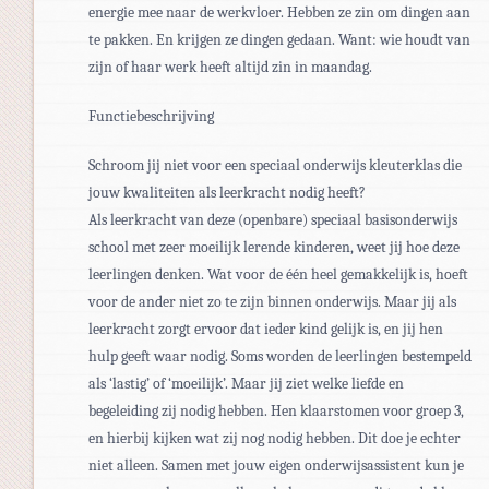
energie mee naar de werkvloer. Hebben ze zin om dingen aan
te pakken. En krijgen ze dingen gedaan. Want: wie houdt van
zijn of haar werk heeft altijd zin in maandag.
Functiebeschrijving
Schroom jij niet voor een speciaal onderwijs kleuterklas die
jouw kwaliteiten als leerkracht nodig heeft?
Als leerkracht van deze (openbare) speciaal basisonderwijs
school met zeer moeilijk lerende kinderen, weet jij hoe deze
leerlingen denken. Wat voor de één heel gemakkelijk is, hoeft
voor de ander niet zo te zijn binnen onderwijs. Maar jij als
leerkracht zorgt ervoor dat ieder kind gelijk is, en jij hen
hulp geeft waar nodig. Soms worden de leerlingen bestempeld
als ‘lastig’ of ‘moeilijk’. Maar jij ziet welke liefde en
begeleiding zij nodig hebben. Hen klaarstomen voor groep 3,
en hierbij kijken wat zij nog nodig hebben. Dit doe je echter
niet alleen. Samen met jouw eigen onderwijsassistent kun je