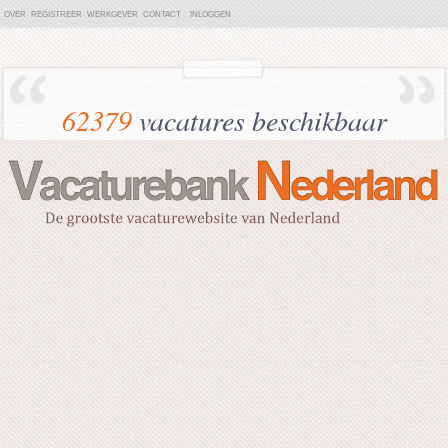
OVER
REGISTREER
WERKGEVER
CONTACT
INLOGGEN
62379
vacatures beschikbaar