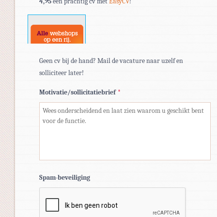
4,95
een prachtig cv met
EasyCV
!
doc,
docx.
Geen cv bij de hand? Mail de vacature naar uzelf en
solliciteer later!
Motivatie/sollicitatiebrief
*
Spam-beveiliging