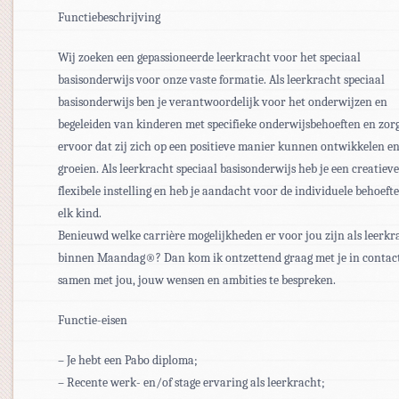
Functiebeschrijving
Wij zoeken een gepassioneerde leerkracht voor het speciaal
basisonderwijs voor onze vaste formatie. Als leerkracht speciaal
basisonderwijs ben je verantwoordelijk voor het onderwijzen en
begeleiden van kinderen met specifieke onderwijsbehoeften en zorg
ervoor dat zij zich op een positieve manier kunnen ontwikkelen e
groeien. Als leerkracht speciaal basisonderwijs heb je een creatiev
flexibele instelling en heb je aandacht voor de individuele behoeft
elk kind.
Benieuwd welke carrière mogelijkheden er voor jou zijn als leerkr
binnen Maandag®? Dan kom ik ontzettend graag met je in contac
samen met jou, jouw wensen en ambities te bespreken.
Functie-eisen
– Je hebt een Pabo diploma;
– Recente werk- en/of stage ervaring als leerkracht;