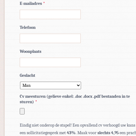
E-mailadres
*
Telefoon
Woonplaats
Geslacht
Cv meesturen (gelieve enkel: .doc .docx .pdf bestanden in te
sturen)
*
Toegestane
bestandstypen:
Eindig niet onderop de stapel! Een opvallend cv verhoogd uw kans
pdf,
een sollicitatiegesprek met
43%
. Maak voor
slechts 4,95
een prach
doc,