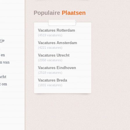
Populaire
Plaatsen
Vacatures Rotterdam
(4519 vacatures)
 je
Vacatures Amsterdam
n
(4221 vacatures)
e en
Vacatures Utrecht
(2958 vacatures)
en van
Vacatures Eindhoven
(2518 vacatures)
acht
Vacatures Breda
t om
(1831 vacatures)