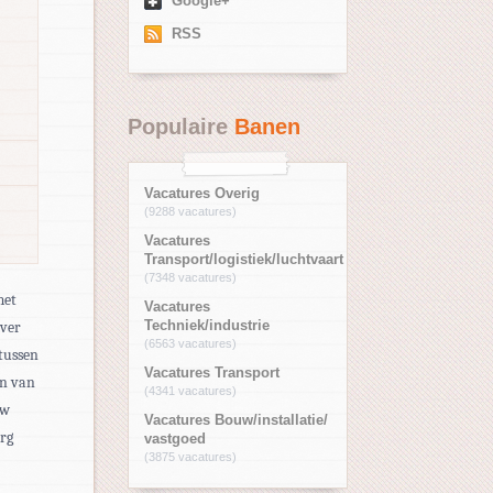
Google+
RSS
Populaire
Banen
Vacatures Overig
(9288 vacatures)
Vacatures
Transport/logistiek/luchtvaart
(7348 vacatures)
met
Vacatures
over
Techniek/industrie
(6563 vacatures)
tussen
Vacatures Transport
en van
(4341 vacatures)
uw
Vacatures Bouw/installatie/
org
vastgoed
(3875 vacatures)