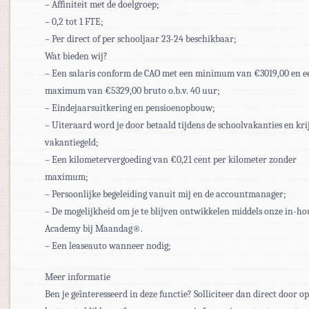
– Affiniteit met de doelgroep;
– 0,2 tot 1 FTE;
– Per direct of per schooljaar 23-24 beschikbaar;
Wat bieden wij?
– Een salaris conform de CAO met een minimum van €3019,00 en e
maximum van €5329,00 bruto o.b.v. 40 uur;
– Eindejaarsuitkering en pensioenopbouw;
– Uiteraard word je door betaald tijdens de schoolvakanties en krij
vakantiegeld;
– Een kilometervergoeding van €0,21 cent per kilometer zonder
maximum;
– Persoonlijke begeleiding vanuit mij en de accountmanager;
– De mogelijkheid om je te blijven ontwikkelen middels onze in-ho
Academy bij Maandag®.
– Een leaseauto wanneer nodig;
Meer informatie
Ben je geïnteresseerd in deze functie? Solliciteer dan direct door op