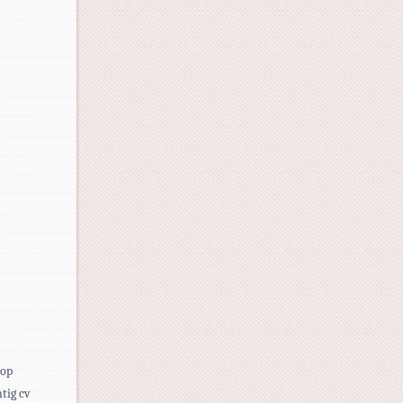
 op
tig cv