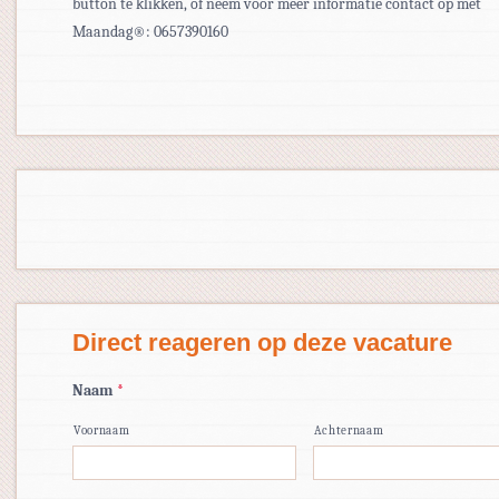
button te klikken, of neem voor meer informatie contact op met
Maandag®: 0657390160
Direct reageren op deze vacature
Naam
*
Voornaam
Achternaam