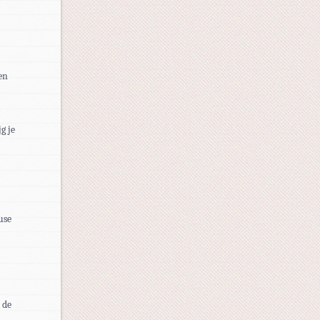
en
g je
use
 de