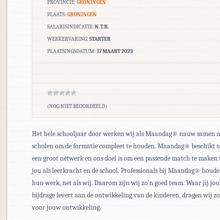
PROVINCIE:
GRONINGEN
PLAATS:
GRONINGEN
SALARISINDICATIE:
N.T.B.
WERKERVARING:
STARTER
PLAATSINGSDATUM:
17 MAART 2023
(NOG NIET BEOORDEELD)
Het hele schooljaar door werken wij als Maandag® nauw samen 
scholen om de formatie compleet te houden. Maandag® beschikt 
een groot netwerk en ons doel is om een passende match te maken 
jou als leerkracht en de school. Professionals bij Maandag® houd
hun werk, net als wij. Daarom zijn wij zo’n goed team. Waar jij jo
bijdrage levert aan de ontwikkeling van de kinderen, dragen wij z
voor jouw ontwikkeling.