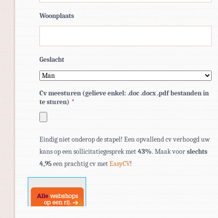
Woonplaats
Geslacht
Cv meesturen (gelieve enkel: .doc .docx .pdf bestanden in
te sturen)
*
Toegestane
Eindig niet onderop de stapel! Een opvallend cv verhoogd uw
bestandstypen:
kans op een sollicitatiegesprek met
43%
. Maak voor
slechts
pdf,
4,95
een prachtig cv met
EasyCV
!
doc,
docx.