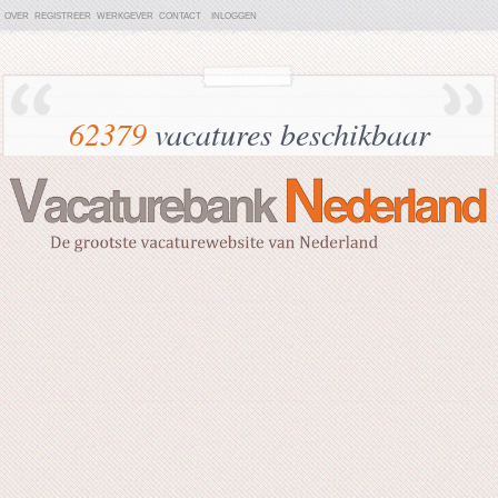
OVER
REGISTREER
WERKGEVER
CONTACT
INLOGGEN
62379
vacatures beschikbaar