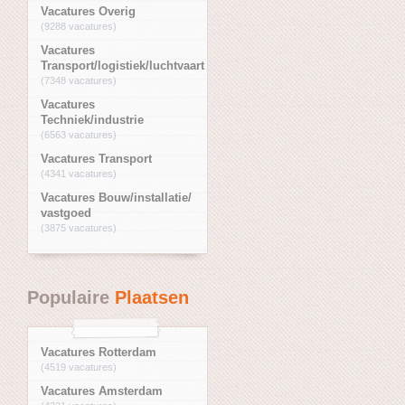
Vacatures Overig
(9288 vacatures)
Vacatures
Transport/logistiek/luchtvaart
(7348 vacatures)
Vacatures
Techniek/industrie
(6563 vacatures)
Vacatures Transport
(4341 vacatures)
Vacatures Bouw/installatie/
vastgoed
(3875 vacatures)
Populaire
Plaatsen
Vacatures Rotterdam
(4519 vacatures)
Vacatures Amsterdam