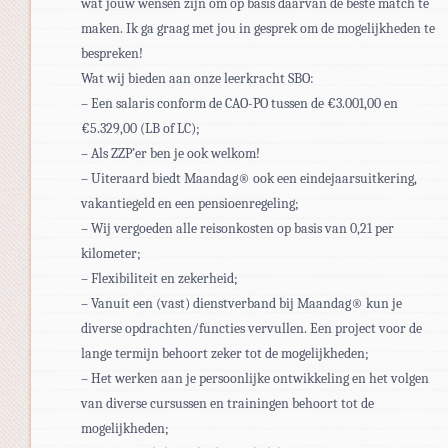
wat jouw wensen zijn om op basis daarvan de beste match te
maken. Ik ga graag met jou in gesprek om de mogelijkheden te
bespreken!
Wat wij bieden aan onze leerkracht SBO:
– Een salaris conform de CAO-PO tussen de €3.001,00 en
€5.329,00 (LB of LC);
– Als ZZP’er ben je ook welkom!
– Uiteraard biedt Maandag® ook een eindejaarsuitkering,
vakantiegeld en een pensioenregeling;
– Wij vergoeden alle reisonkosten op basis van 0,21 per
kilometer;
– Flexibiliteit en zekerheid;
– Vanuit een (vast) dienstverband bij Maandag® kun je
diverse opdrachten/functies vervullen. Een project voor de
lange termijn behoort zeker tot de mogelijkheden;
– Het werken aan je persoonlijke ontwikkeling en het volgen
van diverse cursussen en trainingen behoort tot de
mogelijkheden;