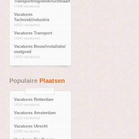
Transport/logistiek/luchtvaart
(7348 vacatures)
Vacatures
Techniek/industrie
(6563 vacatures)
Vacatures Transport
(4341 vacatures)
Vacatures Bouw/installatie/
vastgoed
(3875 vacatures)
Populaire
Plaatsen
Vacatures Rotterdam
(4519 vacatures)
Vacatures Amsterdam
(4221 vacatures)
Vacatures Utrecht
(2958 vacatures)