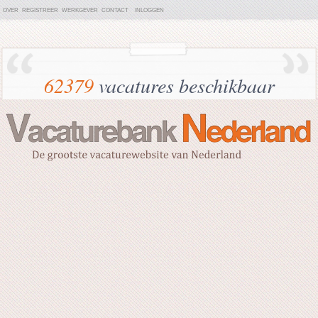
OVER
REGISTREER
WERKGEVER
CONTACT
INLOGGEN
62379
vacatures beschikbaar