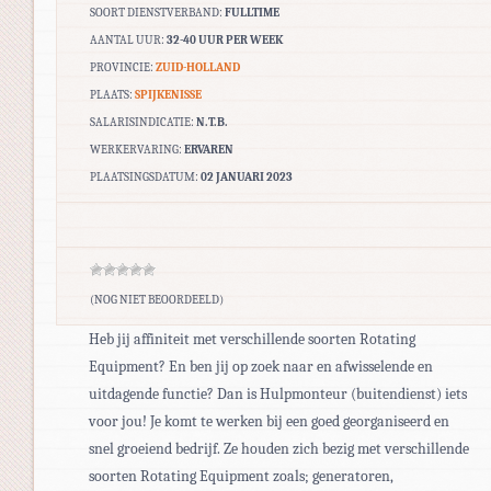
SOORT DIENSTVERBAND:
FULLTIME
AANTAL UUR:
32-40 UUR PER WEEK
PROVINCIE:
ZUID-HOLLAND
PLAATS:
SPIJKENISSE
SALARISINDICATIE:
N.T.B.
WERKERVARING:
ERVAREN
PLAATSINGSDATUM:
02 JANUARI 2023
(NOG NIET BEOORDEELD)
Heb jij affiniteit met verschillende soorten Rotating
Equipment? En ben jij op zoek naar en afwisselende en
uitdagende functie? Dan is Hulpmonteur (buitendienst) iets
voor jou! Je komt te werken bij een goed georganiseerd en
snel groeiend bedrijf. Ze houden zich bezig met verschillende
soorten Rotating Equipment zoals; generatoren,