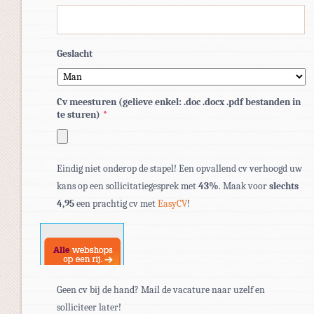
Geslacht
Cv meesturen (gelieve enkel: .doc .docx .pdf bestanden in
te sturen)
*
Toegestane
Eindig niet onderop de stapel! Een opvallend cv verhoogd uw
bestandstypen:
kans op een sollicitatiegesprek met
43%
. Maak voor
slechts
pdf,
4,95
een prachtig cv met
EasyCV
!
doc,
docx.
Geen cv bij de hand? Mail de vacature naar uzelf en
solliciteer later!