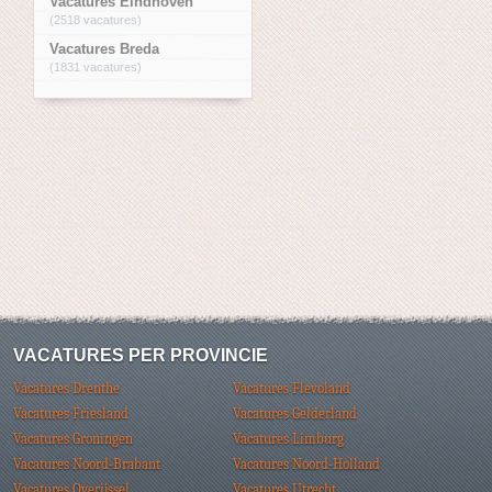
Vacatures Eindhoven
(2518 vacatures)
Vacatures Breda
(1831 vacatures)
VACATURES PER PROVINCIE
Vacatures Drenthe
Vacatures Flevoland
Vacatures Friesland
Vacatures Gelderland
Vacatures Groningen
Vacatures Limburg
Vacatures Noord-Brabant
Vacatures Noord-Holland
Vacatures Overijssel
Vacatures Utrecht