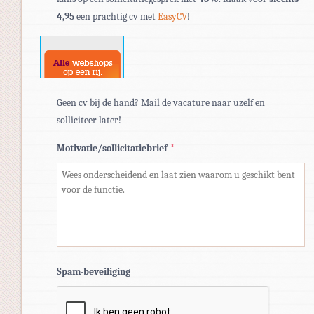
pdf,
4,95
een prachtig cv met
EasyCV
!
doc,
docx.
Geen cv bij de hand? Mail de vacature naar uzelf en
solliciteer later!
Motivatie/sollicitatiebrief
*
Spam-beveiliging