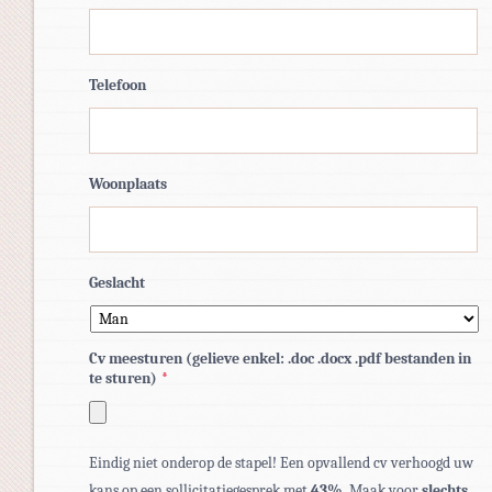
Telefoon
Woonplaats
Geslacht
Cv meesturen (gelieve enkel: .doc .docx .pdf bestanden in
te sturen)
*
Toegestane
Eindig niet onderop de stapel! Een opvallend cv verhoogd uw
bestandstypen:
kans op een sollicitatiegesprek met
43%
. Maak voor
slechts