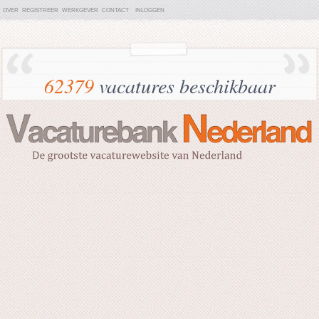
OVER
REGISTREER
WERKGEVER
CONTACT
INLOGGEN
62379
vacatures beschikbaar