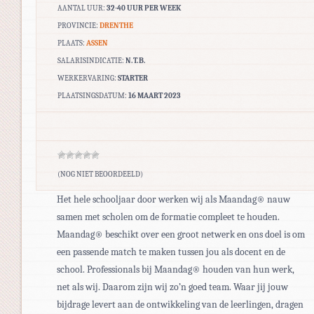
AANTAL UUR:
32-40 UUR PER WEEK
PROVINCIE:
DRENTHE
PLAATS:
ASSEN
SALARISINDICATIE:
N.T.B.
WERKERVARING:
STARTER
PLAATSINGSDATUM:
16 MAART 2023
(NOG NIET BEOORDEELD)
Het hele schooljaar door werken wij als Maandag® nauw
samen met scholen om de formatie compleet te houden.
Maandag® beschikt over een groot netwerk en ons doel is om
een passende match te maken tussen jou als docent en de
school. Professionals bij Maandag® houden van hun werk,
net als wij. Daarom zijn wij zo’n goed team. Waar jij jouw
bijdrage levert aan de ontwikkeling van de leerlingen, dragen