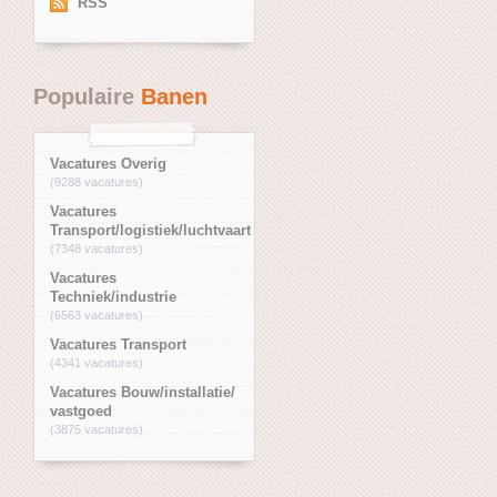
RSS
Populaire
Banen
Vacatures Overig
(9288 vacatures)
Vacatures
Transport/logistiek/luchtvaart
(7348 vacatures)
Vacatures
Techniek/industrie
(6563 vacatures)
Vacatures Transport
(4341 vacatures)
Vacatures Bouw/installatie/
vastgoed
(3875 vacatures)