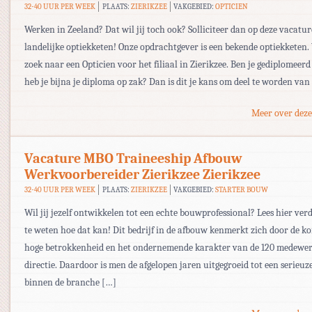
32-40 UUR PER WEEK
PLAATS:
ZIERIKZEE
VAKGEBIED:
OPTICIEN
Werken in Zeeland? Dat wil jij toch ook? Solliciteer dan op deze vacatur
landelijke optiekketen! Onze opdrachtgever is een bekende optiekketen. 
zoek naar een Opticien voor het filiaal in Zierikzee. Ben je gediplomeerd
heb je bijna je diploma op zak? Dan is dit je kans om deel te worden van
Meer over deze
Vacature MBO Traineeship Afbouw
Werkvoorbereider Zierikzee Zierikzee
32-40 UUR PER WEEK
PLAATS:
ZIERIKZEE
VAKGEBIED:
STARTER BOUW
Wil jij jezelf ontwikkelen tot een echte bouwprofessional? Lees hier ve
te weten hoe dat kan! Dit bedrijf in de afbouw kenmerkt zich door de kor
hoge betrokkenheid en het ondernemende karakter van de 120 medewer
directie. Daardoor is men de afgelopen jaren uitgegroeid tot een serieuze
binnen de branche […]