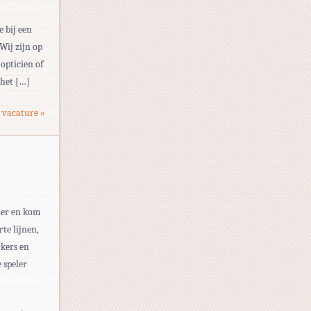
e bij een
Wij zijn op
 opticien of
 het […]
 vacature »
rder en kom
te lijnen,
kers en
 speler