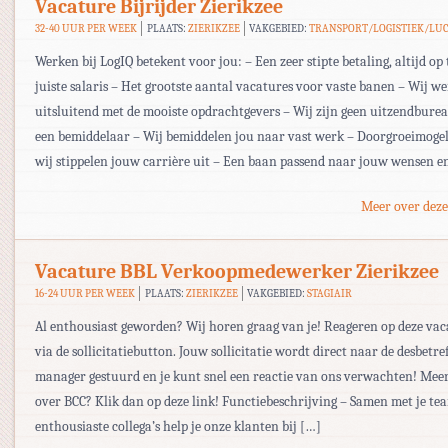
Vacature Bijrijder Zierikzee
32-40 UUR PER WEEK
PLAATS:
ZIERIKZEE
VAKGEBIED:
TRANSPORT/LOGISTIEK/LU
Werken bij LogIQ betekent voor jou: – Een zeer stipte betaling, altijd op 
juiste salaris – Het grootste aantal vacatures voor vaste banen – Wij w
uitsluitend met de mooiste opdrachtgevers – Wij zijn geen uitzendbur
een bemiddelaar – Wij bemiddelen jou naar vast werk – Doorgroeimogel
wij stippelen jouw carrière uit – Een baan passend naar jouw wensen en
Meer over deze
Vacature BBL Verkoopmedewerker Zierikzee
16-24 UUR PER WEEK
PLAATS:
ZIERIKZEE
VAKGEBIED:
STAGIAIR
Al enthousiast geworden? Wij horen graag van je! Reageren op deze va
via de sollicitatiebutton. Jouw sollicitatie wordt direct naar de desbetre
manager gestuurd en je kunt snel een reactie van ons verwachten! Mee
over BCC? Klik dan op deze link! Functiebeschrijving – Samen met je te
enthousiaste collega’s help je onze klanten bij […]