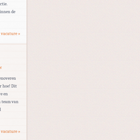
tie.
binnen de
 vacature »
W
renoveren
r hoe! Dit
ve en
n team van
l
 vacature »