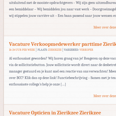
uitsluitend met de mooiste opdrachtgevers – Wij zijn geen uitzendbur
een bemiddelaar – Wij bemiddelen jou naar vast werk – Doorgroeimogel
wij stippelen jouw carrière uit – Een baan passend naar jouw wensen en
Meer over deze
Vacature Verkoopmedewerker parttime Zieri
16-24 UUR PER WEEK
PLAATS:
ZIERIKZEE
VAKGEBIED:
VERKOPER
Al enthousiast geworden? Wij horen graag van je! Reageren op deze va
via de sollicitatiebutton. Jouw sollicitatie wordt direct naar de desbetre
manager gestuurd en je kunt snel een reactie van ons verwachten! Mee
over BCC? Klik dan op deze link! Functiebeschrijving – Samen met je te
enthousiaste collega’s help je onze […]
Meer over deze
Vacature Opticien in Zierikzee Zierikzee