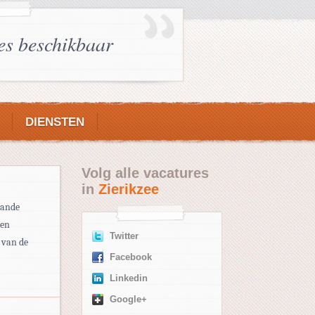
es beschikbaar
DIENSTEN
Volg alle vacatures
in
Zierikzee
taande
len
Twitter
 van de
Facebook
Linkedin
Google+