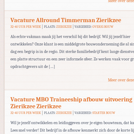
Meer over deze
Vacature Allround Timmerman Zierikzee
32-40 UUR PER WEEK
PLAATS:
ZIERIKZEE
VAKGEBIED:
OVERIG BOUW
Als echte vakman maak jij het verschil bij dit bedrijf. Wil jij jezelf hier
ontwikkelen? Onze klant is een middelgrote bouwonderneming die al sin
dag een begrip is in de regio. Dit sterke familiebedrijf kent lange dienst
een platte structuur en een zeer informele sfeer. Ze werken vaak voor g
opdrachtgevers uit de […]
Meer over deze
Vacature MBO Traineeship afbouw uitvoering
Zierikzee Zierikzee
32-40 UUR PER WEEK
PLAATS:
ZIERIKZEE
VAKGEBIED:
STARTER BOUW
Wil je jezelf ontwikkelen en leidinggeven over je eigen bouwteam, dat ka
Lees snel verder! Dit bedrijf in de afbouw kenmerkt zich door de korte l