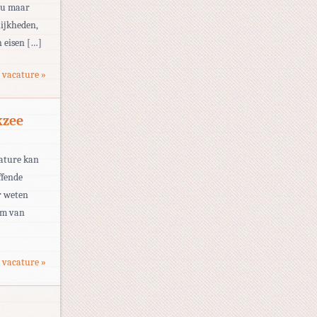
eau maar
ijkheden,
 eisen […]
 vacature »
kzee
cature kan
ffende
r weten
am van
 vacature »