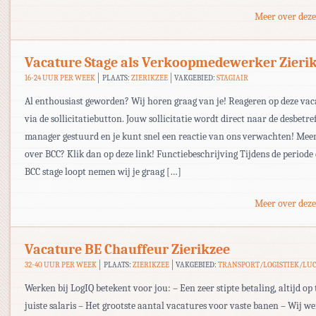
Meer over deze
Vacature Stage als Verkoopmedewerker Zieri
16-24 UUR PER WEEK
PLAATS:
ZIERIKZEE
VAKGEBIED:
STAGIAIR
Al enthousiast geworden? Wij horen graag van je! Reageren op deze va
via de sollicitatiebutton. Jouw sollicitatie wordt direct naar de desbetre
manager gestuurd en je kunt snel een reactie van ons verwachten! Mee
over BCC? Klik dan op deze link! Functiebeschrijving Tijdens de periode d
BCC stage loopt nemen wij je graag […]
Meer over deze
Vacature BE Chauffeur Zierikzee
32-40 UUR PER WEEK
PLAATS:
ZIERIKZEE
VAKGEBIED:
TRANSPORT/LOGISTIEK/LU
Werken bij LogIQ betekent voor jou: – Een zeer stipte betaling, altijd op 
juiste salaris – Het grootste aantal vacatures voor vaste banen – Wij w