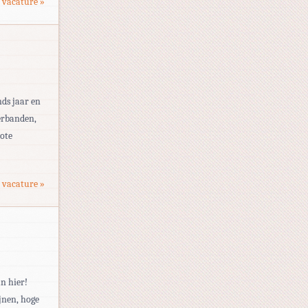
 vacature »
ds jaar en
verbanden,
rote
 vacature »
n hier!
ijnen, hoge