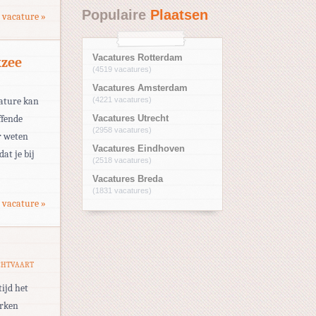
Populaire
Plaatsen
 vacature »
Vacatures Rotterdam
kzee
(4519 vacatures)
Vacatures Amsterdam
cature kan
(4221 vacatures)
ffende
Vacatures Utrecht
(2958 vacatures)
r weten
Vacatures Eindhoven
at je bij
(2518 vacatures)
Vacatures Breda
(1831 vacatures)
 vacature »
CHTVAART
tijd het
erken