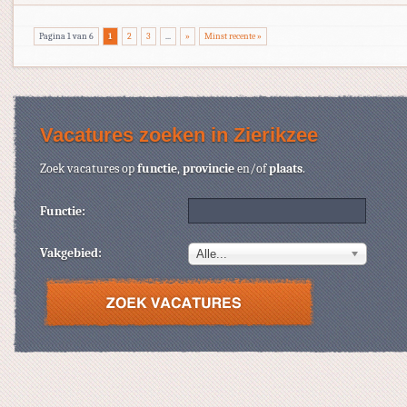
Pagina 1 van 6
1
2
3
...
»
Minst recente »
Vacatures zoeken in Zierikzee
Zoek vacatures op
functie
,
provincie
en/of
plaats
.
Functie:
Vakgebied:
Alle...