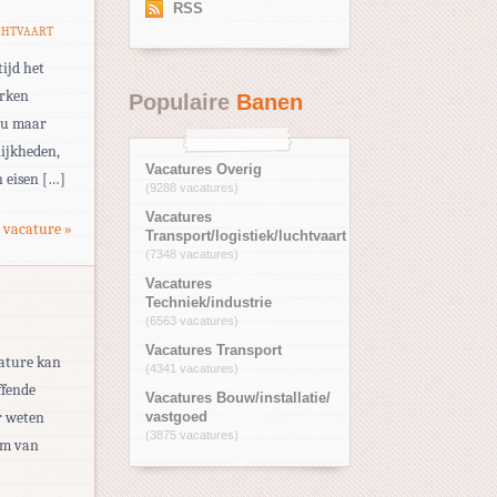
RSS
CHTVAART
tijd het
erken
Populaire
Banen
eau maar
ijkheden,
Vacatures Overig
 eisen […]
(9288 vacatures)
Vacatures
 vacature »
Transport/logistiek/luchtvaart
(7348 vacatures)
Vacatures
Techniek/industrie
(6563 vacatures)
Vacatures Transport
cature kan
(4341 vacatures)
ffende
Vacatures Bouw/installatie/
r weten
vastgoed
(3875 vacatures)
am van