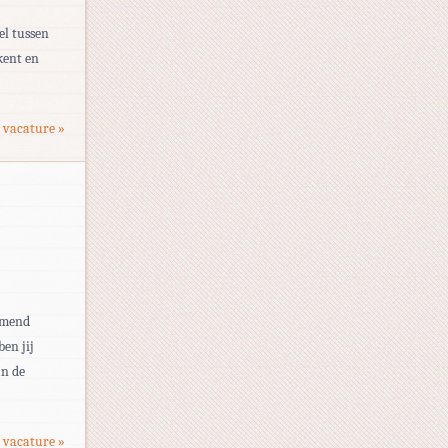
el tussen
kent en
 vacature »
komend
en jij
an de
 vacature »