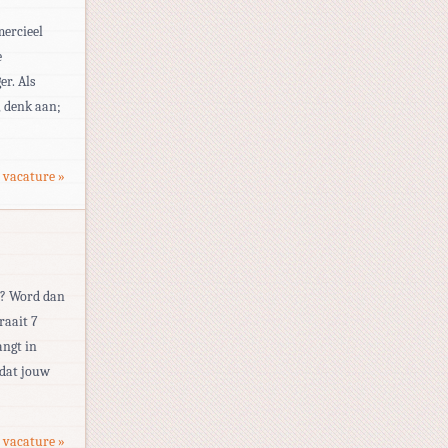
mercieel
e
r. Als
, denk aan;
 vacature »
ap? Word dan
raait 7
angt in
rdat jouw
 vacature »