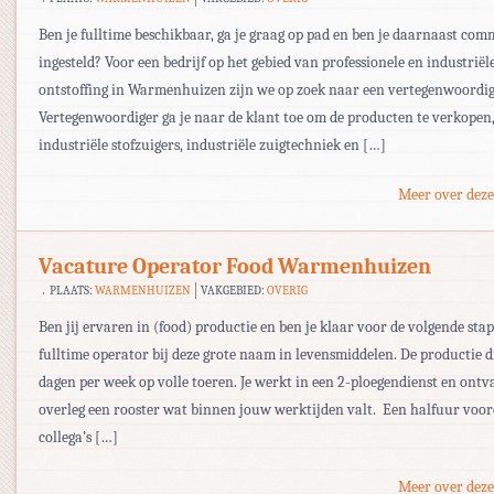
Ben je fulltime beschikbaar, ga je graag op pad en ben je daarnaast com
ingesteld? Voor een bedrijf op het gebied van professionele en industriël
ontstoffing in Warmenhuizen zijn we op zoek naar een vertegenwoordige
Vertegenwoordiger ga je naar de klant toe om de producten te verkopen
industriële stofzuigers, industriële zuigtechniek en […]
Meer over deze
Vacature Operator Food Warmenhuizen
PLAATS:
WARMENHUIZEN
VAKGEBIED:
OVERIG
Ben jij ervaren in (food) productie en ben je klaar voor de volgende st
fulltime operator bij deze grote naam in levensmiddelen. De productie d
dagen per week op volle toeren. Je werkt in een 2-ploegendienst en ontv
overleg een rooster wat binnen jouw werktijden valt. Een halfuur voo
collega’s […]
Meer over deze