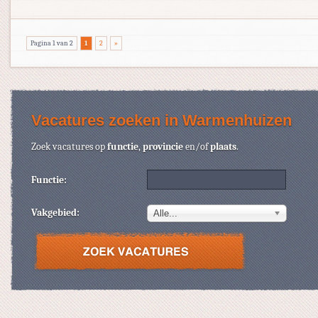
Pagina 1 van 2
1
2
»
Vacatures zoeken in Warmenhuizen
Zoek vacatures op
functie
,
provincie
en/of
plaats
.
Functie:
Vakgebied:
Alle...