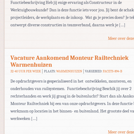
Functiebeschrijving Heb jij enige ervaring als Constructeur in de
Werktuigbouwkunde? Dan is deze functie iets voor jou. Jij bent de schak
projectleiders, de werkplaats en de inkoop. Wat ga je precies doen? Je te
ontwerpt diverse constructies in teamverband, daarna werk je […]
Meer over deze
Vacature Aankomend Monteur Railtechniek
Warmenhuizen
32-40 UUR PER WEEK
PLAATS:
WARMENHUIZEN
VAKGEBIED:
FACETS-894-B
De opdrachtgevers is gespecialiseerd in het ontwikkelen, monteren, en
onderhouden van railsystemen. Functiebeschrijving Beschik jij over 2
rechterhanden en werk jij graag in de buitenlucht? Start dan als Aan
Monteur Railtechniek bij een van onze opdrachtgevers. In deze functie b
werkzaam op locaties in het binnen- en buitenland. Het grootste deel v
werkweken […]
Meer over deze