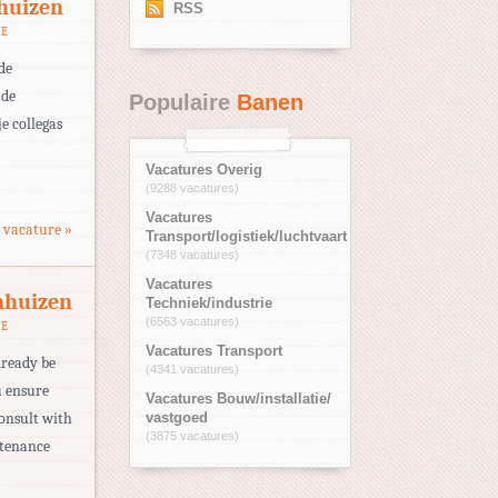
huizen
RSS
IE
de
 de
Populaire
Banen
e collegas
Vacatures Overig
(9288 vacatures)
Vacatures
 vacature »
Transport/logistiek/luchtvaart
(7348 vacatures)
Vacatures
nhuizen
Techniek/industrie
(6563 vacatures)
IE
Vacatures Transport
lready be
(4341 vacatures)
u ensure
Vacatures Bouw/installatie/
consult with
vastgoed
(3875 vacatures)
ntenance