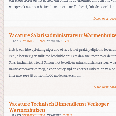
een grote speler op het gebied van onderhoud/montage en reparatie van 
we op zoek naar een buitendienst monteur. Dit bedrijf uit de noord-kop 
Meer over deze
Vacature Salarisadministrateur Warmenhuiz
PLAATS:
WARMENHUIZEN
VAKGEBIED:
OVERIG
Heb je een hbo opleiding afgerond of heb je het praktijkdiploma loonad
Ben je leergierig en fulltime beschikbaar? Lees dan snel meer over de fu
Salarisadministrateur! Samen met je collega Salarisadministrateur, wa
nauw samenwerkt, zorg je voor het op tijd en correct uitbetalen van de 
Hiermee zorg jij dat zo’n 1000 medewerkers hun […]
Meer over deze
Vacature Technisch Binnendienst Verkoper
Warmenhuizen
PLAATS:
WARMENHUIZEN
VAKGEBIED:
OVERIG