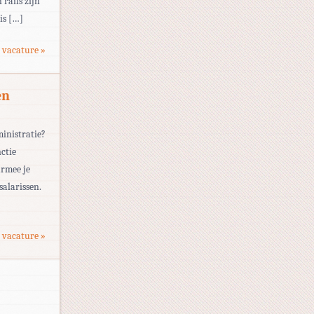
rails zijn
is […]
 vacature »
en
ministratie?
nctie
armee je
salarissen.
 vacature »