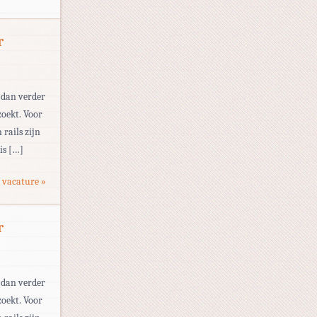
r
 dan verder
zoekt. Voor
rails zijn
is […]
 vacature »
r
 dan verder
zoekt. Voor