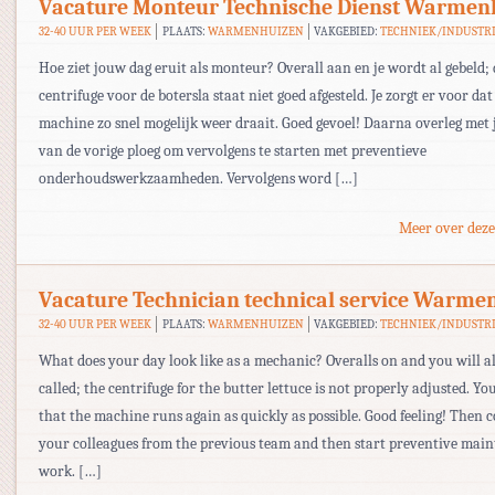
Vacature Monteur Technische Dienst Warmen
32-40 UUR PER WEEK
PLAATS:
WARMENHUIZEN
VAKGEBIED:
TECHNIEK/INDUSTR
Hoe ziet jouw dag eruit als monteur? Overall aan en je wordt al gebeld; 
centrifuge voor de botersla staat niet goed afgesteld. Je zorgt er voor dat
machine zo snel mogelijk weer draait. Goed gevoel! Daarna overleg met j
van de vorige ploeg om vervolgens te starten met preventieve
onderhoudswerkzaamheden. Vervolgens word […]
Meer over deze
Vacature Technician technical service Warme
32-40 UUR PER WEEK
PLAATS:
WARMENHUIZEN
VAKGEBIED:
TECHNIEK/INDUSTR
What does your day look like as a mechanic? Overalls on and you will a
called; the centrifuge for the butter lettuce is not properly adjusted. Yo
that the machine runs again as quickly as possible. Good feeling! Then 
your colleagues from the previous team and then start preventive mai
work. […]