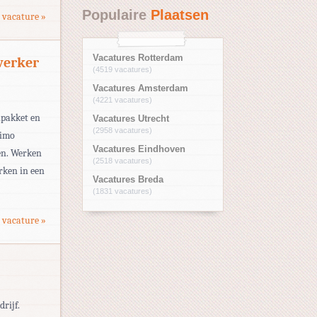
Populaire
Plaatsen
 vacature »
Vacatures Rotterdam
werker
(4519 vacatures)
Vacatures Amsterdam
(4221 vacatures)
npakket en
Vacatures Utrecht
(2958 vacatures)
timo
Vacatures Eindhoven
en. Werken
(2518 vacatures)
rken in een
Vacatures Breda
(1831 vacatures)
 vacature »
drijf.