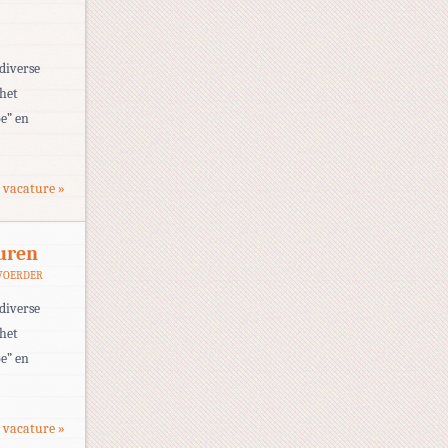
diverse
 het
e” en
 vacature »
uren
VOERDER
diverse
 het
e” en
 vacature »