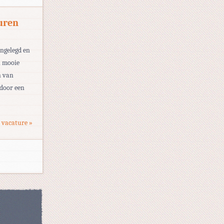
uren
angelegd en
n mooie
n van
 door een
 vacature »