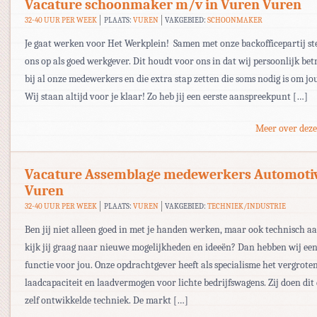
Vacature schoonmaker m/v in Vuren Vuren
32-40 UUR PER WEEK
PLAATS:
VUREN
VAKGEBIED:
SCHOONMAKER
Je gaat werken voor Het Werkplein! Samen met onze backofficepartij ste
ons op als goed werkgever. Dit houdt voor ons in dat wij persoonlijk bet
bij al onze medewerkers en die extra stap zetten die soms nodig is om jou
Wij staan altijd voor je klaar! Zo heb jij een eerste aanspreekpunt […]
Meer over deze
Vacature Assemblage medewerkers Automoti
Vuren
32-40 UUR PER WEEK
PLAATS:
VUREN
VAKGEBIED:
TECHNIEK/INDUSTRIE
Ben jij niet alleen goed in met je handen werken, maar ook technisch a
kijk jij graag naar nieuwe mogelijkheden en ideeën? Dan hebben wij ee
functie voor jou. Onze opdrachtgever heeft als specialisme het vergrote
laadcapaciteit en laadvermogen voor lichte bedrijfswagens. Zij doen dit
zelf ontwikkelde techniek. De markt […]