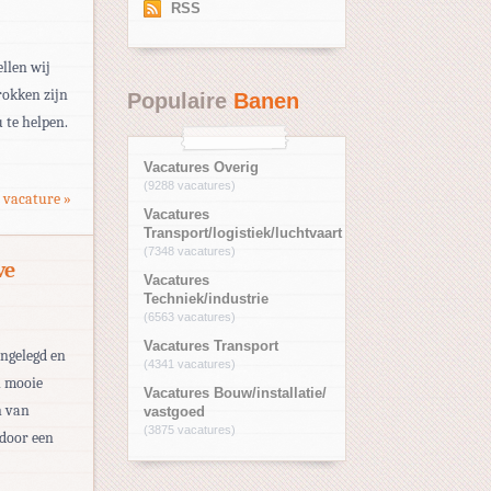
RSS
llen wij
rokken zijn
Populaire
Banen
 te helpen.
Vacatures Overig
(9288 vacatures)
 vacature »
Vacatures
Transport/logistiek/luchtvaart
(7348 vacatures)
ve
Vacatures
Techniek/industrie
(6563 vacatures)
Vacatures Transport
angelegd en
(4341 vacatures)
n mooie
Vacatures Bouw/installatie/
n van
vastgoed
(3875 vacatures)
 door een