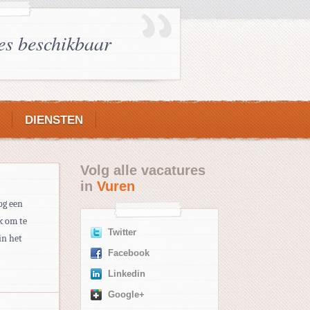
es beschikbaar
DIENSTEN
Volg alle vacatures
in
Vuren
og een
uk om te
Twitter
in het
Facebook
Linkedin
Google+