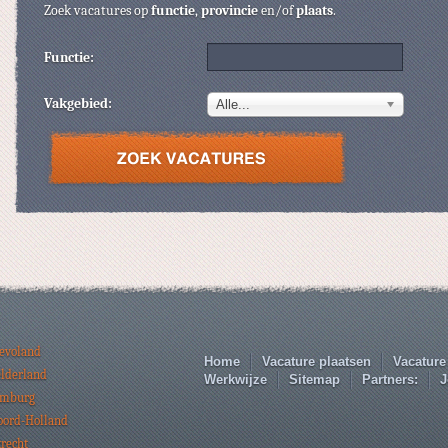
Zoek vacatures op
functie
,
provincie
en/of
plaats
.
Functie:
Vakgebied:
Alle...
levoland
Home
Vacature plaatsen
Vacature
elderland
Werkwijze
Sitemap
Partners:
J
imburg
oord-Holland
trecht