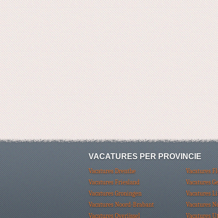
VACATURES PER PROVINCIE
Vacatures Drenthe
Vacatures F
Vacatures Friesland
Vacatures G
Vacatures Groningen
Vacatures L
Vacatures Noord-Brabant
Vacatures N
Vacatures Overijssel
Vacatures U