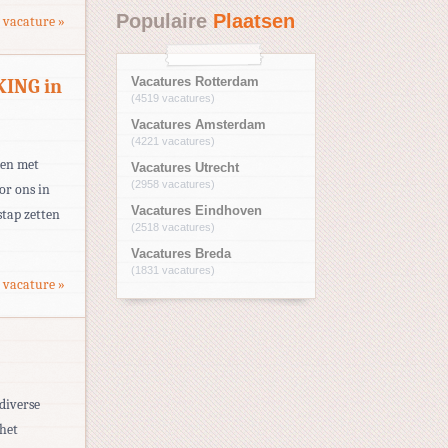
Populaire
Plaatsen
 vacature »
ING in
Vacatures Rotterdam
(4519 vacatures)
Vacatures Amsterdam
(4221 vacatures)
men met
Vacatures Utrecht
(2958 vacatures)
or ons in
Vacatures Eindhoven
stap zetten
(2518 vacatures)
Vacatures Breda
(1831 vacatures)
 vacature »
diverse
 het