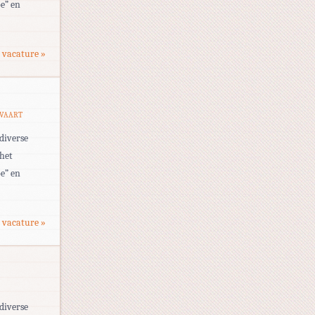
e” en
 vacature »
TVAART
diverse
 het
e” en
 vacature »
diverse