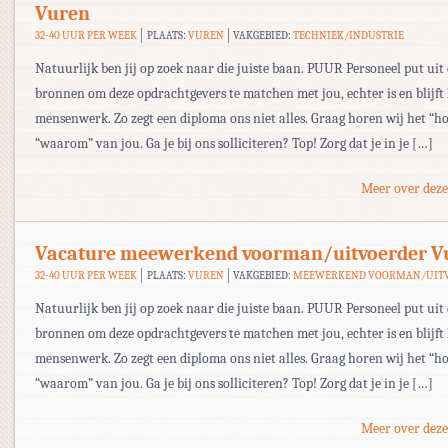
Vuren
32-40 UUR PER WEEK
PLAATS:
VUREN
VAKGEBIED:
TECHNIEK/INDUSTRIE
Natuurlijk ben jij op zoek naar die juiste baan. PUUR Personeel put uit 
bronnen om deze opdrachtgevers te matchen met jou, echter is en blijft
mensenwerk. Zo zegt een diploma ons niet alles. Graag horen wij het “ho
“waarom” van jou. Ga je bij ons solliciteren? Top! Zorg dat je in je […]
Meer over deze
Vacature meewerkend voorman/uitvoerder V
32-40 UUR PER WEEK
PLAATS:
VUREN
VAKGEBIED:
MEEWERKEND VOORMAN/UIT
Natuurlijk ben jij op zoek naar die juiste baan. PUUR Personeel put uit 
bronnen om deze opdrachtgevers te matchen met jou, echter is en blijft
mensenwerk. Zo zegt een diploma ons niet alles. Graag horen wij het “ho
“waarom” van jou. Ga je bij ons solliciteren? Top! Zorg dat je in je […]
Meer over deze