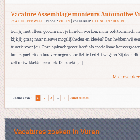
Vacature Assemblage monteurs Automotive V
32-40 UUR PER WEEK
PLAATS:
VUREN
VAKGEBIED:
TECHNIEK/INDUSTRIE
Ben jij niet alleen goed in met je handen werken, maar ook technisch a
kijk jij graag naar nieuwe mogelijkheden en ideeën? Dan hebben wij ee
functie voor jou. Onze opdrachtgever heeft als specialisme het vergrote
laadcapaciteit en laadvermogen voor lichte bedrijfswagens. Zij doen dit
zelf ontwikkelde techniek. De markt […]
Meer over deze
Pagina 1 van 4
1
2
3
...
»
Minst recente »
Vacatures zoeken in Vuren