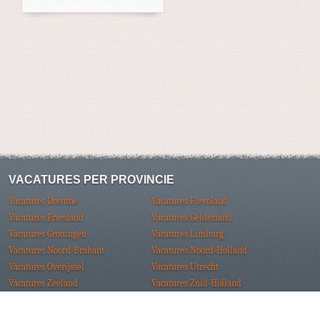
VACATURES PER PROVINCIE
Vacatures Drenthe
Vacatures Flevoland
Vacatures Friesland
Vacatures Gelderland
Vacatures Groningen
Vacatures Limburg
Vacatures Noord-Brabant
Vacatures Noord-Holland
Vacatures Overijssel
Vacatures Utrecht
Vacatures Zeeland
Vacatures Zuid-Holland