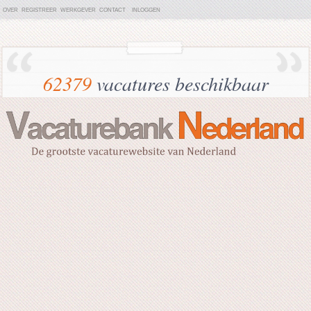
OVER
REGISTREER
WERKGEVER
CONTACT
INLOGGEN
62379
vacatures beschikbaar