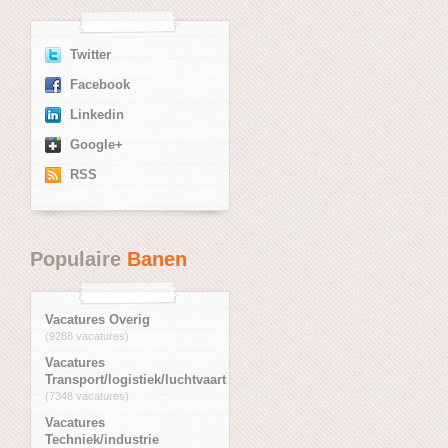
Twitter
Facebook
Linkedin
Google+
RSS
Populaire
Banen
Vacatures Overig
(9288 vacatures)
Vacatures
Transport/logistiek/luchtvaart
(7348 vacatures)
Vacatures
Techniek/industrie