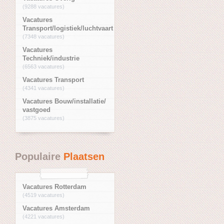
(9288 vacatures)
Vacatures
Transport/logistiek/luchtvaart
(7348 vacatures)
Vacatures
Techniek/industrie
(6563 vacatures)
Vacatures Transport
(4341 vacatures)
Vacatures Bouw/installatie/
vastgoed
(3875 vacatures)
Populaire
Plaatsen
Vacatures Rotterdam
(4519 vacatures)
Vacatures Amsterdam
(4221 vacatures)