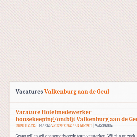
Vacatures
Valkenburg aan de Geul
Vacature Hotelmedewerker
housekeeping/ontbijt Valkenburg aan de Ge
UREN N.O.T.K.
PLAATS:
VALKENBURG AAN DE GEUL
VAKGEBIED:
Graag willen wij ons gemotiveerde team versterken. Wij zijn op zoek