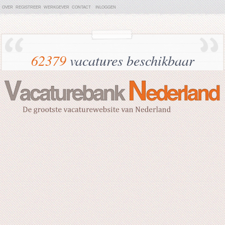
OVER
REGISTREER
WERKGEVER
CONTACT
INLOGGEN
62379
vacatures beschikbaar