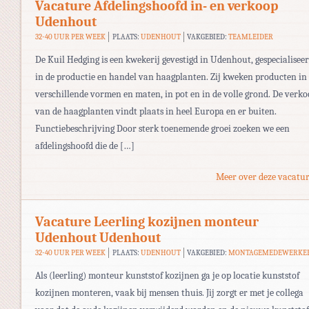
Vacature Afdelingshoofd in- en verkoop
Udenhout
32-40 UUR PER WEEK
PLAATS:
UDENHOUT
VAKGEBIED:
TEAMLEIDER
De Kuil Hedging is een kwekerij gevestigd in Udenhout, gespecialisee
in de productie en handel van haagplanten. Zij kweken producten in
verschillende vormen en maten, in pot en in de volle grond. De verk
van de haagplanten vindt plaats in heel Europa en er buiten.
Functiebeschrijving Door sterk toenemende groei zoeken we een
afdelingshoofd die de […]
Meer over deze vacatur
Vacature Leerling kozijnen monteur
Udenhout Udenhout
32-40 UUR PER WEEK
PLAATS:
UDENHOUT
VAKGEBIED:
MONTAGEMEDEWERKE
Als (leerling) monteur kunststof kozijnen ga je op locatie kunststof
kozijnen monteren, vaak bij mensen thuis. Jij zorgt er met je collega