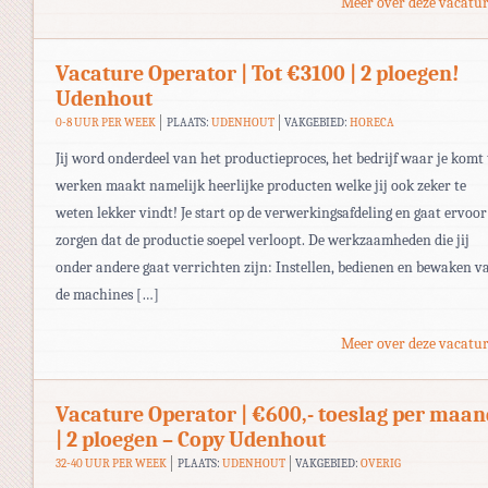
Meer over deze vacatur
Vacature Operator | Tot €3100 | 2 ploegen!
Udenhout
0-8 UUR PER WEEK
PLAATS:
UDENHOUT
VAKGEBIED:
HORECA
Jij word onderdeel van het productieproces, het bedrijf waar je komt 
werken maakt namelijk heerlijke producten welke jij ook zeker te
weten lekker vindt! Je start op de verwerkingsafdeling en gaat ervoor
zorgen dat de productie soepel verloopt. De werkzaamheden die jij
onder andere gaat verrichten zijn: Instellen, bedienen en bewaken v
de machines […]
Meer over deze vacatur
Vacature Operator | €600,- toeslag per maan
| 2 ploegen – Copy Udenhout
32-40 UUR PER WEEK
PLAATS:
UDENHOUT
VAKGEBIED:
OVERIG