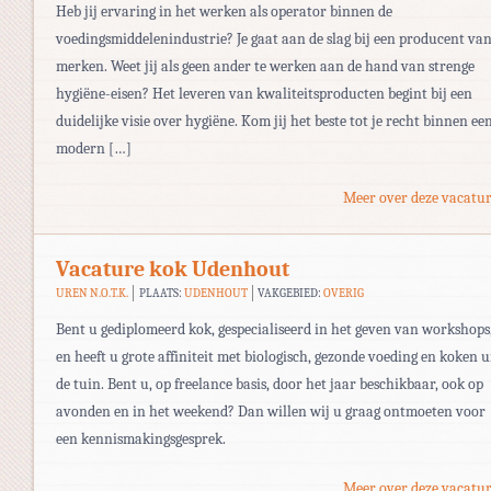
Heb jij ervaring in het werken als operator binnen de
voedingsmiddelenindustrie? Je gaat aan de slag bij een producent van
merken. Weet jij als geen ander te werken aan de hand van strenge
hygiëne-eisen? Het leveren van kwaliteitsproducten begint bij een
duidelijke visie over hygiëne. Kom jij het beste tot je recht binnen ee
modern […]
Meer over deze vacatur
Vacature kok Udenhout
UREN N.O.T.K.
PLAATS:
UDENHOUT
VAKGEBIED:
OVERIG
Bent u gediplomeerd kok, gespecialiseerd in het geven van workshops
en heeft u grote affiniteit met biologisch, gezonde voeding en koken u
de tuin. Bent u, op freelance basis, door het jaar beschikbaar, ook op
avonden en in het weekend? Dan willen wij u graag ontmoeten voor
een kennismakingsgesprek.
Meer over deze vacatur