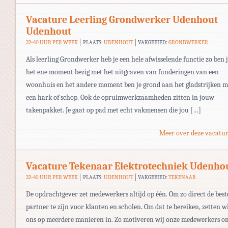
Vacature Leerling Grondwerker Udenhout
Udenhout
32-40 UUR PER WEEK
PLAATS:
UDENHOUT
VAKGEBIED:
GRONDWERKER
Als leerling Grondwerker heb je een hele afwisselende functie zo ben 
het ene moment bezig met het uitgraven van funderingen van een
woonhuis en het andere moment ben je grond aan het gladstrijken m
een hark of schop. Ook de opruimwerkzaamheden zitten in jouw
takenpakket. Je gaat op pad met echt vakmensen die jou […]
Meer over deze vacatur
Vacature Tekenaar Elektrotechniek Udenho
32-40 UUR PER WEEK
PLAATS:
UDENHOUT
VAKGEBIED:
TEKENAAR
De opdrachtgever zet medewerkers altijd op één. Om zo direct de best
partner te zijn voor klanten en scholen. Om dat te bereiken, zetten w
ons op meerdere manieren in. Zo motiveren wij onze medewerkers o