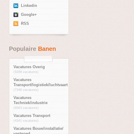
Linkedin
Google+
RSS
Populaire
Banen
Vacatures Overig
(9288 vacatures)
Vacatures
Transport/logistiek/luchtvaart
(7348 vacatures)
Vacatures
Techniek/industrie
(6563 vacatures)
Vacatures Transport
(4341 vacatures)
Vacatures Bouw/installatie/
vastgoed