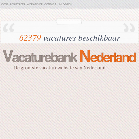
OVER
REGISTREER
WERKGEVER
CONTACT
INLOGGEN
62379
vacatures beschikbaar