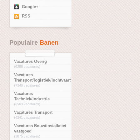
Google+
RSS
Populaire
Banen
Vacatures Overig
(9288 vacatures)
Vacatures
Transport/logistiek/luchtvaart
(7348 vacatures)
Vacatures
Techniek/industrie
(6563 vacatures)
Vacatures Transport
(4341 vacatures)
Vacatures Bouw/installatie/
vastgoed
(3875 vacatures)