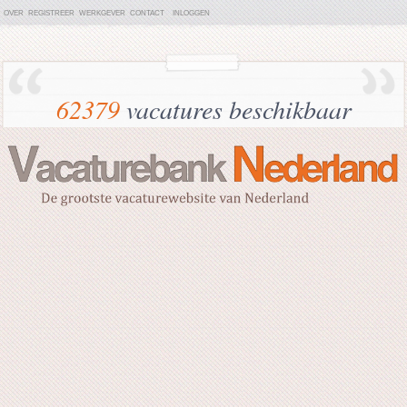
OVER
REGISTREER
WERKGEVER
CONTACT
INLOGGEN
62379
vacatures beschikbaar