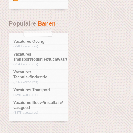
Populaire
Banen
Vacatures Overig
(9288 vacatures)
Vacatures
Transport/logistiek/luchtvaart
(7348 vacatures)
Vacatures
Techniek/industrie
(6563 vacatures)
Vacatures Transport
(4341 vacatures)
Vacatures Bouw/installatie/
vastgoed
(3875 vacatures)