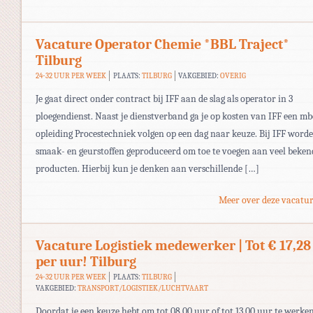
Vacature Operator Chemie *BBL Traject*
Tilburg
24-32 UUR PER WEEK
PLAATS:
TILBURG
VAKGEBIED:
OVERIG
Je gaat direct onder contract bij IFF aan de slag als operator in 3
ploegendienst. Naast je dienstverband ga je op kosten van IFF een m
opleiding Procestechniek volgen op een dag naar keuze. Bij IFF word
smaak- en geurstoffen geproduceerd om toe te voegen aan veel beken
producten. Hierbij kun je denken aan verschillende […]
Meer over deze vacatur
Vacature Logistiek medewerker | Tot € 17,28
per uur! Tilburg
24-32 UUR PER WEEK
PLAATS:
TILBURG
VAKGEBIED:
TRANSPORT/LOGISTIEK/LUCHTVAART
Doordat je een keuze hebt om tot 08.00 uur of tot 13.00 uur te werke