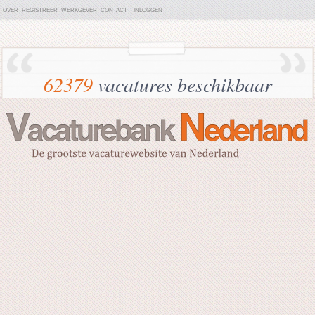
OVER
REGISTREER
WERKGEVER
CONTACT
INLOGGEN
62379
vacatures beschikbaar