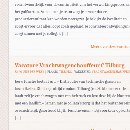
verantwoordelijk voor de continuïteit van het verwerkingsproces va
het golfkarton. Samen met je team zorg je ervoor dat er
productieresultaat kan worden neergezet. Je bekijkt de kwaliteit en
zorgt ervoor dat alles loopt zoals gepland. Je constateert afwijkingen
zorgt samen met je collega’s […]
Meer over deze vacatur
Vacature Vrachtwagenchauffeur C Tilburg
32-40 UUR PER WEEK
PLAATS:
TILBURG
VAKGEBIED:
VRACHTWAGENCHAUFFE
Jouw functie bestaat uit: – Distributie van technische gassen en
lasartikelen. Dit doe je altijd rondom Tilburg (ca. 30 kilometer)– Je
laadt zelf je vrachtwagen met een heftruck en lost deze bij de klanten
met een laadlift.– Samen met je collega’s zorg jij dat het buitenterrei
overzichtelijk gesorteerd blijft. Functie-eisen – Bij voorkeur op kort
[…]