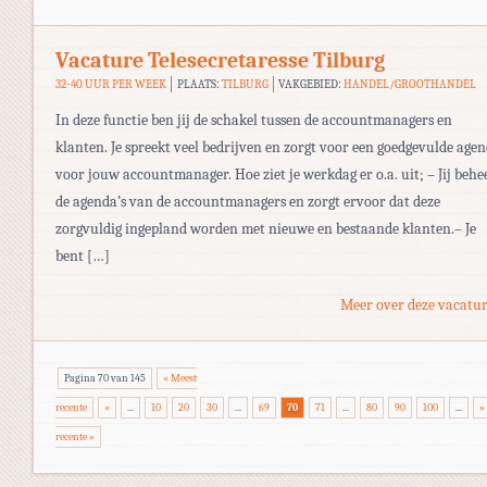
Vacature Telesecretaresse Tilburg
32-40 UUR PER WEEK
PLAATS:
TILBURG
VAKGEBIED:
HANDEL/GROOTHANDEL
In deze functie ben jij de schakel tussen de accountmanagers en
klanten. Je spreekt veel bedrijven en zorgt voor een goedgevulde age
voor jouw accountmanager. Hoe ziet je werkdag er o.a. uit; – Jij behe
de agenda’s van de accountmanagers en zorgt ervoor dat deze
zorgvuldig ingepland worden met nieuwe en bestaande klanten.– Je
bent […]
Meer over deze vacatur
Pagina 70 van 145
« Meest
recente
«
...
10
20
30
...
69
70
71
...
80
90
100
...
»
recente »