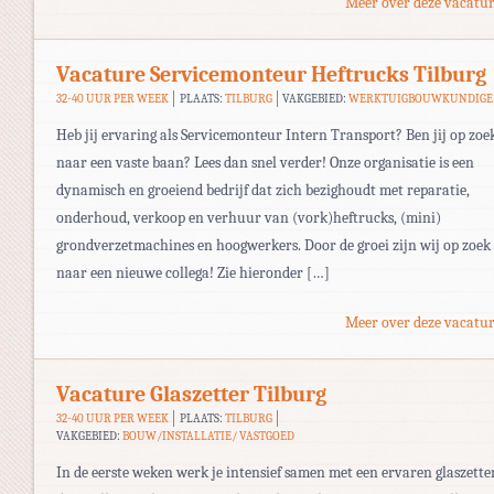
Meer over deze vacatur
Vacature Servicemonteur Heftrucks Tilburg
32-40 UUR PER WEEK
PLAATS:
TILBURG
VAKGEBIED:
WERKTUIGBOUWKUNDIGE
Heb jij ervaring als Servicemonteur Intern Transport? Ben jij op zoe
naar een vaste baan? Lees dan snel verder! Onze organisatie is een
dynamisch en groeiend bedrijf dat zich bezighoudt met reparatie,
onderhoud, verkoop en verhuur van (vork)heftrucks, (mini)
grondverzetmachines en hoogwerkers. Door de groei zijn wij op zoek
naar een nieuwe collega! Zie hieronder […]
Meer over deze vacatur
Vacature Glaszetter Tilburg
32-40 UUR PER WEEK
PLAATS:
TILBURG
VAKGEBIED:
BOUW/INSTALLATIE/ VASTGOED
In de eerste weken werk je intensief samen met een ervaren glaszette