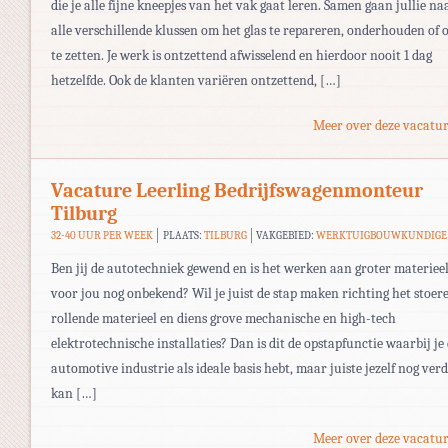
die je alle fijne kneepjes van het vak gaat leren. Samen gaan jullie na
alle verschillende klussen om het glas te repareren, onderhouden of
te zetten. Je werk is ontzettend afwisselend en hierdoor nooit 1 dag
hetzelfde. Ook de klanten variëren ontzettend, […]
Meer over deze vacatur
Vacature Leerling Bedrijfswagenmonteur
Tilburg
32-40 UUR PER WEEK
PLAATS:
TILBURG
VAKGEBIED:
WERKTUIGBOUWKUNDIGE
Ben jij de autotechniek gewend en is het werken aan groter materiee
voor jou nog onbekend? Wil je juist de stap maken richting het stoer
rollende materieel en diens grove mechanische en high-tech
elektrotechnische installaties? Dan is dit de opstapfunctie waarbij je
automotive industrie als ideale basis hebt, maar juiste jezelf nog ver
kan […]
Meer over deze vacatur