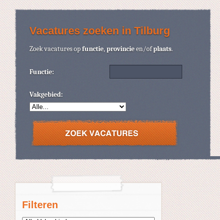
Vacatures zoeken in Tilburg
Zoek vacatures op
functie
,
provincie
en/of
plaats
.
Functie:
Vakgebied:
Filteren