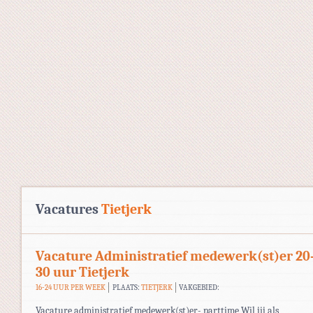
Vacatures
Tietjerk
Vacature Administratief medewerk(st)er 20
30 uur Tietjerk
16-24 UUR PER WEEK
PLAATS:
TIETJERK
VAKGEBIED:
Vacature administratief medewerk(st)er- parttime Wil jij als