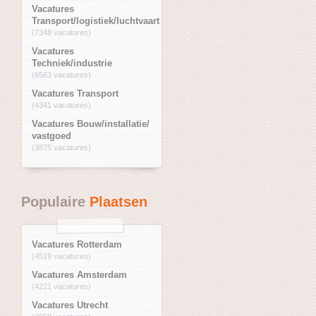
Vacatures
Transport/logistiek/luchtvaart
(7348 vacatures)
Vacatures
Techniek/industrie
(6563 vacatures)
Vacatures Transport
(4341 vacatures)
Vacatures Bouw/installatie/
vastgoed
(3875 vacatures)
Populaire
Plaatsen
Vacatures Rotterdam
(4519 vacatures)
Vacatures Amsterdam
(4221 vacatures)
Vacatures Utrecht