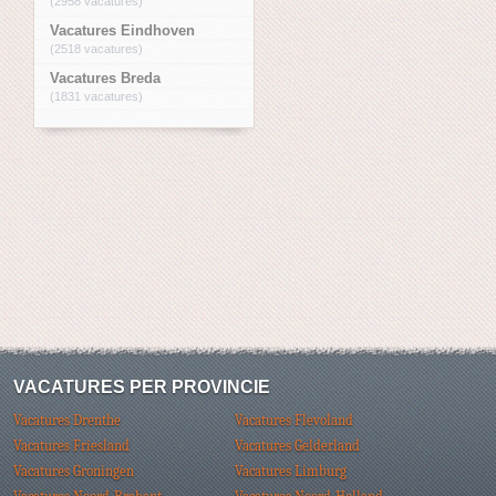
(2958 vacatures)
Vacatures Eindhoven
(2518 vacatures)
Vacatures Breda
(1831 vacatures)
VACATURES PER PROVINCIE
Vacatures Drenthe
Vacatures Flevoland
Vacatures Friesland
Vacatures Gelderland
Vacatures Groningen
Vacatures Limburg