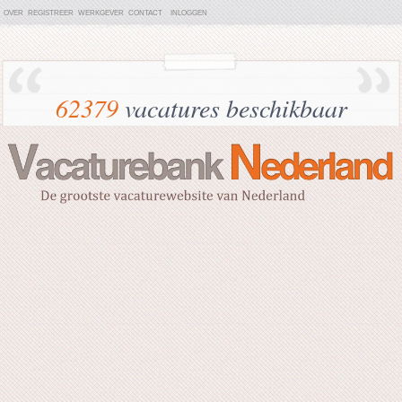
OVER
REGISTREER
WERKGEVER
CONTACT
INLOGGEN
62379
vacatures beschikbaar