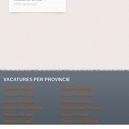
(1831 vacatures)
VACATURES PER PROVINCIE
Vacatures Drenthe
Vacatures Flevoland
Vacatures Friesland
Vacatures Gelderland
Vacatures Groningen
Vacatures Limburg
Vacatures Noord-Brabant
Vacatures Noord-Holland
Vacatures Overijssel
Vacatures Utrecht
Vacatures Zeeland
Vacatures Zuid-Holland