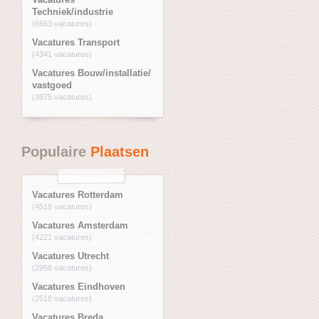
Techniek/industrie
(6563 vacatures)
Vacatures Transport
(4341 vacatures)
Vacatures Bouw/installatie/
vastgoed
(3875 vacatures)
Populaire
Plaatsen
Vacatures Rotterdam
(4519 vacatures)
Vacatures Amsterdam
(4221 vacatures)
Vacatures Utrecht
(2958 vacatures)
Vacatures Eindhoven
(2518 vacatures)
Vacatures Breda