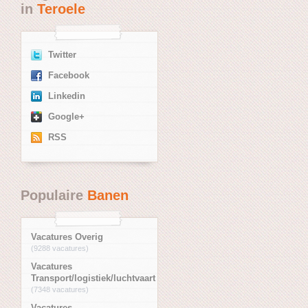
in
Teroele
Twitter
Facebook
Linkedin
Google+
RSS
Populaire
Banen
Vacatures Overig
(9288 vacatures)
Vacatures
Transport/logistiek/luchtvaart
(7348 vacatures)
Vacatures