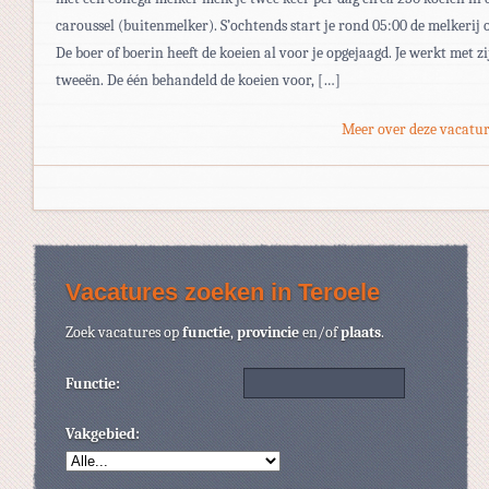
caroussel (buitenmelker). S’ochtends start je rond 05:00 de melkerij 
De boer of boerin heeft de koeien al voor je opgejaagd. Je werkt met zi
tweeën. De één behandeld de koeien voor, […]
Meer over deze vacatur
Vacatures zoeken in Teroele
Zoek vacatures op
functie
,
provincie
en/of
plaats
.
Functie:
Vakgebied: