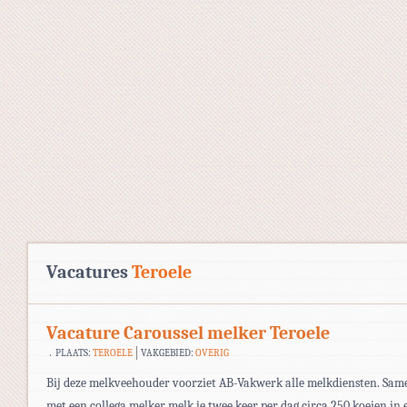
Vacatures
Teroele
Vacature Caroussel melker Teroele
PLAATS:
TEROELE
VAKGEBIED:
OVERIG
Bij deze melkveehouder voorziet AB-Vakwerk alle melkdiensten. Sam
met een collega melker melk je twee keer per dag circa 250 koeien in 