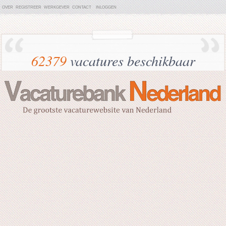
OVER
REGISTREER
WERKGEVER
CONTACT
INLOGGEN
62379
vacatures beschikbaar