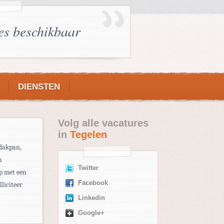
es beschikbaar
DIENSTEN
Volg alle vacatures
in
Tegelen
 dakpan,
n
Twitter
rp met een
Facebook
lliciteer
Linkedin
Google+