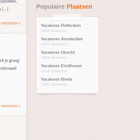
ijkheden,
Populaire
Plaatsen
n […]
 vacature »
Vacatures Rotterdam
(4519 vacatures)
Vacatures Amsterdam
(4221 vacatures)
Vacatures Utrecht
(2958 vacatures)
rk je graag
Vacatures Eindhoven
 informeel
(2518 vacatures)
Vacatures Breda
(1831 vacatures)
 vacature »