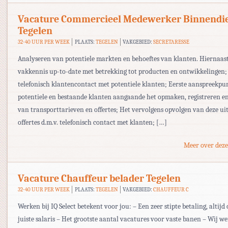
Vacature Commercieel Medewerker Binnendi
Tegelen
32-40 UUR PER WEEK
PLAATS:
TEGELEN
VAKGEBIED:
SECRETARESSE
Analyseren van potentiele markten en behoeftes van klanten. Hiernaast
vakkennis up-to-date met betrekking tot producten en ontwikkelingen; 
telefonisch klantencontact met potentiele klanten; Eerste aanspreekpu
potentiele en bestaande klanten aangaande het opmaken, registreren e
van transporttarieven en offertes; Het vervolgens opvolgen van deze u
offertes d.m.v. telefonisch contact met klanten; […]
Meer over deze
Vacature Chauffeur belader Tegelen
32-40 UUR PER WEEK
PLAATS:
TEGELEN
VAKGEBIED:
CHAUFFEUR C
Werken bij IQ Select betekent voor jou: – Een zeer stipte betaling, altijd 
juiste salaris – Het grootste aantal vacatures voor vaste banen – Wij w