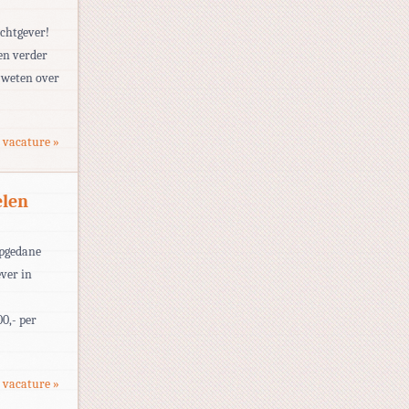
achtgever!
 en verder
l weten over
 vacature »
elen
 opgedane
ver in
0,- per
 vacature »