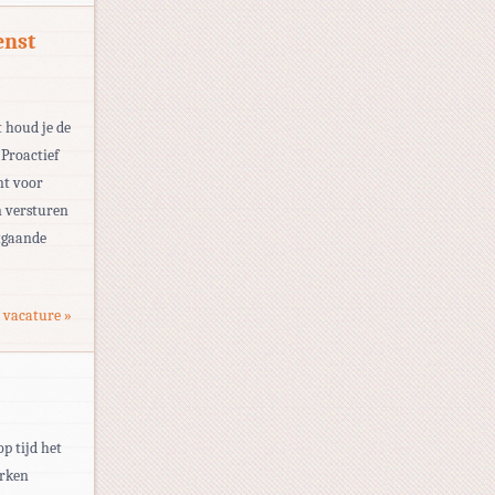
enst
 houd je de
Proactief
nt voor
n versturen
itgaande
 vacature »
op tijd het
erken