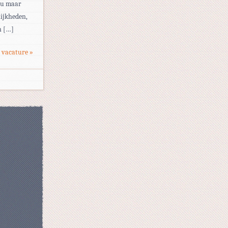
eau maar
ijkheden,
n […]
 vacature »