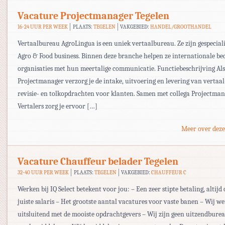
Vacature Projectmanager Tegelen
16-24 UUR PER WEEK
PLAATS:
TEGELEN
VAKGEBIED:
HANDEL/GROOTHANDEL
Vertaalbureau AgroLingua is een uniek vertaalbureau. Ze zijn gespeciali
Agro & Food business. Binnen deze branche helpen ze internationale be
organisaties met hun meertalige communicatie. Functiebeschrijving Als
Projectmanager verzorg je de intake, uitvoering en levering van vertaal-,
revisie- en tolkopdrachten voor klanten. Samen met collega Projectman
Vertalers zorg je ervoor […]
Meer over deze
Vacature Chauffeur belader Tegelen
32-40 UUR PER WEEK
PLAATS:
TEGELEN
VAKGEBIED:
CHAUFFEUR C
Werken bij IQ Select betekent voor jou: – Een zeer stipte betaling, altijd 
juiste salaris – Het grootste aantal vacatures voor vaste banen – Wij w
uitsluitend met de mooiste opdrachtgevers – Wij zijn geen uitzendbur