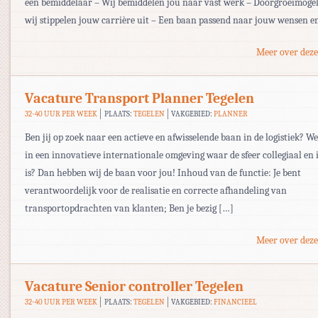
een bemiddelaar – Wij bemiddelen jou naar vast werk – Doorgroeimogel
wij stippelen jouw carrière uit – Een baan passend naar jouw wensen e
Meer over deze
Vacature Transport Planner Tegelen
32-40 UUR PER WEEK
PLAATS:
TEGELEN
VAKGEBIED:
PLANNER
Ben jij op zoek naar een actieve en afwisselende baan in de logistiek? We
in een innovatieve internationale omgeving waar de sfeer collegiaal en
is? Dan hebben wij de baan voor jou! Inhoud van de functie: Je bent
verantwoordelijk voor de realisatie en correcte afhandeling van
transportopdrachten van klanten; Ben je bezig […]
Meer over deze
Vacature Senior controller Tegelen
32-40 UUR PER WEEK
PLAATS:
TEGELEN
VAKGEBIED:
FINANCIEEL