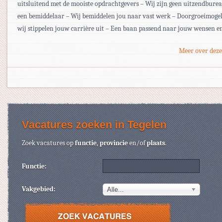
uitsluitend met de mooiste opdrachtgevers – Wij zijn geen uitzendbur
een bemiddelaar – Wij bemiddelen jou naar vast werk – Doorgroeimogel
wij stippelen jouw carrière uit – Een baan passend naar jouw wensen e
Meer over deze
Vacatures zoeken in Tegelen
Zoek vacatures op
functie
,
provincie
en/of
plaats
.
Functie:
Vakgebied:
Alle...