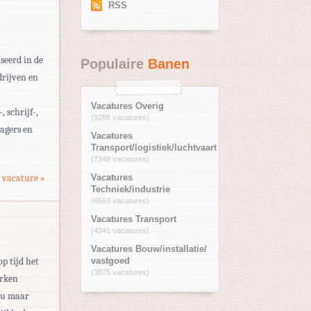
RSS
seerd in de
Populaire
Banen
drijven en
Vacatures Overig
 schrijf-,
(9288 vacatures)
agers en
Vacatures
Transport/logistiek/luchtvaart
(7348 vacatures)
 vacature »
Vacatures
Techniek/industrie
(6563 vacatures)
Vacatures Transport
(4341 vacatures)
Vacatures Bouw/installatie/
op tijd het
vastgoed
(3875 vacatures)
erken
eau maar