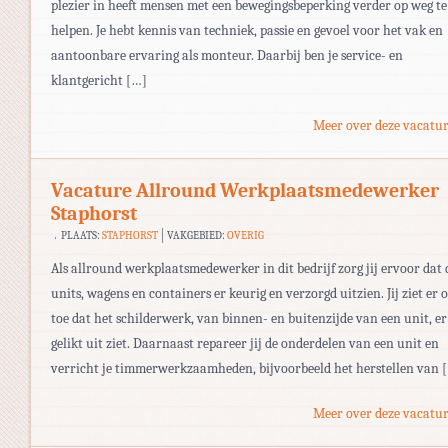
plezier in heeft mensen met een bewegingsbeperking verder op weg te
helpen. Je hebt kennis van techniek, passie en gevoel voor het vak en
aantoonbare ervaring als monteur. Daarbij ben je service- en
klantgericht […]
Meer over deze vacatur
Vacature Allround Werkplaatsmedewerker
Staphorst
PLAATS:
STAPHORST
VAKGEBIED:
OVERIG
Als allround werkplaatsmedewerker in dit bedrijf zorg jij ervoor dat 
units, wagens en containers er keurig en verzorgd uitzien. Jij ziet er 
toe dat het schilderwerk, van binnen- en buitenzijde van een unit, er
gelikt uit ziet. Daarnaast repareer jij de onderdelen van een unit en
verricht je timmerwerkzaamheden, bijvoorbeeld het herstellen van 
Meer over deze vacatur