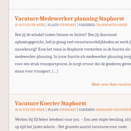
Vacature Medewerker planning Staphorst
32-40 UUR PER WEEK
PLAATS:
STAPHORST
VAKGEBIED:
TRANSPORTPLANNER
Ben jij de schakel tussen binnen en buiten? Ben jij daarnaast
oplossingsgericht, heb je graag veel verantwoordelijkheden en werk j
nauwkeurig? Kom het team in Staphorst versterken in de functie als
medewerker planning. In jouw functie als medewerker planning zorg 
voor een strak transportproces. Je zorgt ervoor dat de goederen gere
staan voor transport. […]
Meer over deze vacatur
Vacature Koerier Staphorst
32-40 UUR PER WEEK
PLAATS:
STAPHORST
VAKGEBIED:
BAKWAGEN CHAUFFEU
Werken bij IQ Select betekent voor jou: – Een zeer stipte betaling, alti
op tijd het juiste salaris – Het grootste aantal vacatures voor vaste