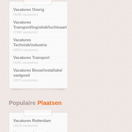
Vacatures Overig
(9288 vacatures)
Vacatures
Transport/logistiek/luchtvaart
(7348 vacatures)
Vacatures
Techniek/industrie
(6563 vacatures)
Vacatures Transport
(4341 vacatures)
Vacatures Bouw/installatie/
vastgoed
(3875 vacatures)
Populaire
Plaatsen
Vacatures Rotterdam
(4519 vacatures)