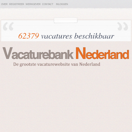
OVER
REGISTREER
WERKGEVER
CONTACT
INLOGGEN
62379
vacatures beschikbaar