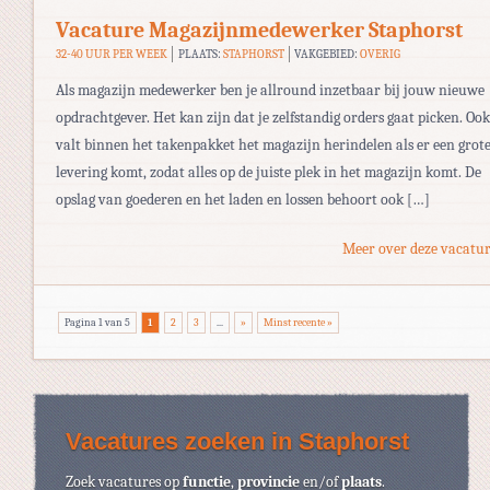
Vacature Magazijnmedewerker Staphorst
32-40 UUR PER WEEK
PLAATS:
STAPHORST
VAKGEBIED:
OVERIG
Als magazijn medewerker ben je allround inzetbaar bij jouw nieuwe
opdrachtgever. Het kan zijn dat je zelfstandig orders gaat picken. Ook
valt binnen het takenpakket het magazijn herindelen als er een grot
levering komt, zodat alles op de juiste plek in het magazijn komt. De
opslag van goederen en het laden en lossen behoort ook […]
Meer over deze vacatur
Pagina 1 van 5
1
2
3
...
»
Minst recente »
Vacatures zoeken in Staphorst
Zoek vacatures op
functie
,
provincie
en/of
plaats
.