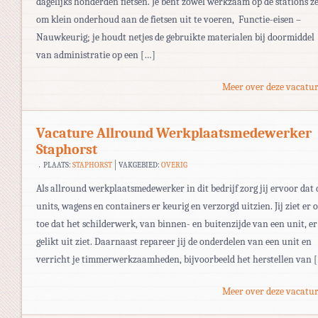
dagelijks honderden fietsen. Je bent zowel werkzaam op de stations ze
om klein onderhoud aan de fietsen uit te voeren, Functie-eisen –
Nauwkeurig; je houdt netjes de gebruikte materialen bij doormiddel
van administratie op een […]
Meer over deze vacatur
Vacature Allround Werkplaatsmedewerker
Staphorst
PLAATS:
STAPHORST
VAKGEBIED:
OVERIG
Als allround werkplaatsmedewerker in dit bedrijf zorg jij ervoor dat 
units, wagens en containers er keurig en verzorgd uitzien. Jij ziet er 
toe dat het schilderwerk, van binnen- en buitenzijde van een unit, er
gelikt uit ziet. Daarnaast repareer jij de onderdelen van een unit en
verricht je timmerwerkzaamheden, bijvoorbeeld het herstellen van 
Meer over deze vacatur