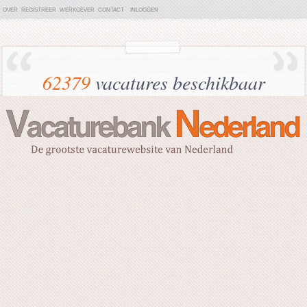
OVER
REGISTREER
WERKGEVER
CONTACT
INLOGGEN
62379
vacatures beschikbaar