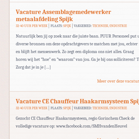
Vacature Assemblagemedewerker
metaalafdeling Spijk
32-40 UUR PER WEEK
PLAATS:
SPIJK
VAKGEBIED:
TECHNIEK/INDUSTRIE
Natuurlijk ben jij op zoek naar die juiste baan. PUUR Personeel put 
diverse bronnen om deze opdrachtgevers te matchen met jou, echter 
en blijft het mensenwerk. Zo zegt een diploma ons niet alles. Graag
horen wij het “hoe” en “waarom” van jou. Ga je bij ons solliciteren? T
Zorg dat je in je […]
Meer over deze vacatur
Vacature CE Chauffeur Haakarmsysteem Spi
32-40 UUR PER WEEK
PLAATS:
SPIJK
VAKGEBIED:
TECHNIEK/INDUSTRIE
Gezocht CE Chauffeur Haakarmsysteem, regio Gorinchem Check de
volledige vacature op: www.facebook.com/SMHvandenHeuvel