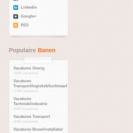
Linkedin
Google+
RSS
Populaire
Banen
Vacatures Overig
(9288 vacatures)
Vacatures
Transport/logistiek/luchtvaart
(7348 vacatures)
Vacatures
Techniek/industrie
(6563 vacatures)
Vacatures Transport
(4341 vacatures)
Vacatures Bouw/installatie/