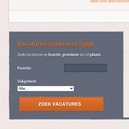
Meer over deze vacatur
Vacatures zoeken in Spijk
Zoek vacatures op
functie
,
provincie
en/of
plaats
.
Functie:
Vakgebied: