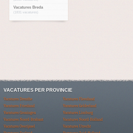
Vacatures Breda
(1831 vacatures)
VACATURES PER PROVINCIE
Vacatures Drenthe
Vacatures Flevoland
Vacatures Friesland
Vacatures Gelderland
Vacatures Groningen
Vacatures Limburg
Vacatures Noord-Brabant
Vacatures Noord-Holland
Vacatures Overijssel
Vacatures Utrecht