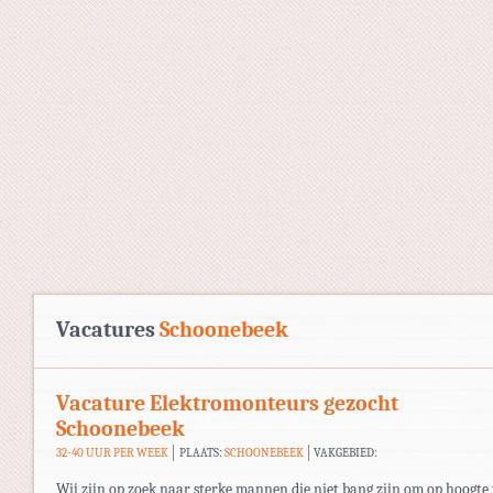
Vacatures
Schoonebeek
Vacature Elektromonteurs gezocht
Schoonebeek
32-40 UUR PER WEEK
PLAATS:
SCHOONEBEEK
VAKGEBIED:
Wij zijn op zoek naar sterke mannen die niet bang zijn om op hoogte 