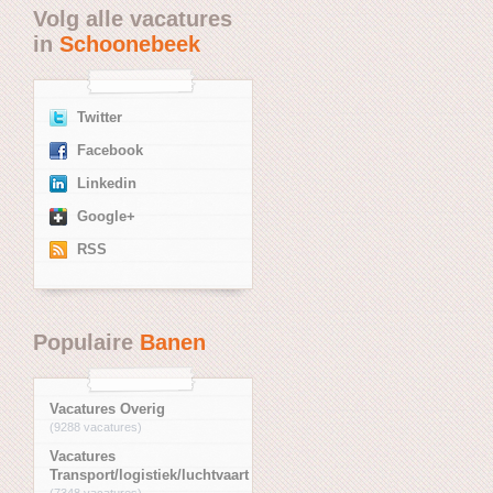
Volg alle vacatures
in
Schoonebeek
Twitter
Facebook
Linkedin
Google+
RSS
Populaire
Banen
Vacatures Overig
(9288 vacatures)
Vacatures
Transport/logistiek/luchtvaart
(7348 vacatures)