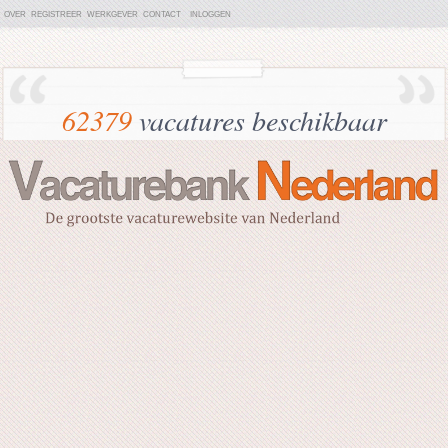
OVER
REGISTREER
WERKGEVER
CONTACT
INLOGGEN
62379
vacatures beschikbaar