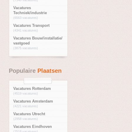
Vacatures
Techniek/industrie
(6563 vacatures)
Vacatures Transport
(4341 vacatures)
Vacatures Bouw/installatie/
vastgoed
(3875 vacatures)
Populaire
Plaatsen
Vacatures Rotterdam
(4519 vacatures)
Vacatures Amsterdam
(4221 vacatures)
Vacatures Utrecht
(2958 vacatures)
Vacatures Eindhoven
(2518 vacatures)