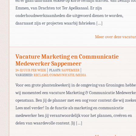
en er gaan daarnaast enkele op korte termijn starten. Van Delfzijl tot
Emmen, van Drachten tot Ter Apelkanaal. Er zijn
onderhoudswerkzaamheden die uitgevoerd dienen te worden,
daarnaast zijn er projecten waarbij fabrieken […]
Meer over deze vacatur
Vacature Marketing en Communicatie
Medewerker Sappemeer
24-32 UUR PER WEEK
PLAATS:
SAPPEMEER
VAKGEBIED:
RECLAME/COMMUNICATIE/MEDIA
Voor een grote plantenkwekerij in de omgeving van Groningen hebb
wij momenteel een vacature Marketing & Communicatie Medewerke
openstaan. Ben jij de planner met een oog voor content die wij zoeke
Lees snel verder! In de functie als marketing en communicatie
medewerker ben jij verantwoordelijk voor het plannen, creëren en
delen van waardevolle content. Jij […]