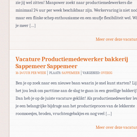
zie jij wel zitten! Manpower zoekt naar productiemedewerkers die
minimaal 24 uur per week beschikbaar zijn. Werkervaring is niet nod
maar een flinke schep enthousiasme en een snufje flexibiliteit wel. Wi
je meer […]
Meer over deze vacatur
Vacature Productiemedewerker bakkerij
Sappemeer Sappemeer
16-24 UUR PER WEEK
PLAATS:
SAPPEMEER
VAKGEBIED:
OVERIG
Ben je op zoek naar een nieuwe baan waarin je snel kunt starten? Lij
het jou leuk om parttime aan de slag te gaan in een gezellige bakkerij
Dan heb je op de juiste vacature geklikt! Als productiemedewerker le
je een belangrijke bijdrage aan het productieproces van de lekkerste
roomsoesjes, broden, vruchtengebakjes en nog veel […]
Meer over deze vacatur