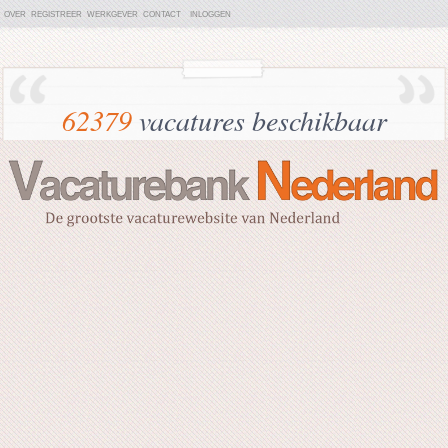
OVER
REGISTREER
WERKGEVER
CONTACT
INLOGGEN
62379
vacatures beschikbaar