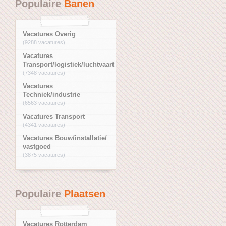
Populaire
Banen
Vacatures Overig
(9288 vacatures)
Vacatures
Transport/logistiek/luchtvaart
(7348 vacatures)
Vacatures
Techniek/industrie
(6563 vacatures)
Vacatures Transport
(4341 vacatures)
Vacatures Bouw/installatie/
vastgoed
(3875 vacatures)
Populaire
Plaatsen
Vacatures Rotterdam