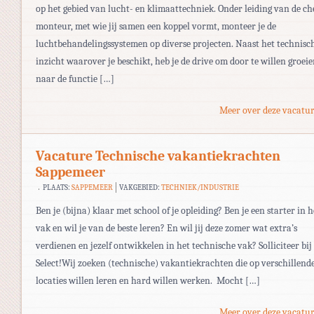
op het gebied van lucht- en klimaattechniek. Onder leiding van de ch
monteur, met wie jij samen een koppel vormt, monteer je de
luchtbehandelingssystemen op diverse projecten. Naast het technisc
inzicht waarover je beschikt, heb je de drive om door te willen groei
naar de functie […]
Meer over deze vacatur
Vacature Technische vakantiekrachten
Sappemeer
PLAATS:
SAPPEMEER
VAKGEBIED:
TECHNIEK/INDUSTRIE
Ben je (bijna) klaar met school of je opleiding? Ben je een starter in h
vak en wil je van de beste leren? En wil jij deze zomer wat extra’s
verdienen en jezelf ontwikkelen in het technische vak? Solliciteer bij
Select!Wij zoeken (technische) vakantiekrachten die op verschillend
locaties willen leren en hard willen werken. Mocht […]
Meer over deze vacatur