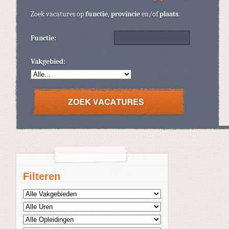
Zoek vacatures op
functie
,
provincie
en/of
plaats
.
Functie:
Vakgebied:
Filteren