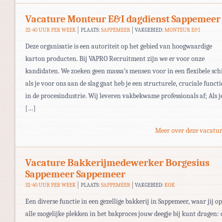
Vacature Monteur E&I dagdienst Sappemeer
32-40 UUR PER WEEK
PLAATS:
SAPPEMEER
VAKGEBIED:
MONTEUR E&I
Deze organisatie is een autoriteit op het gebied van hoogwaardige
karton producten. Bij VAPRO Recruitment zijn we er voor onze
kandidaten. We zoeken geen massa’s mensen voor in een flexibele schi
als je voor ons aan de slag gaat heb je een structurele, cruciale functi
in de procesindustrie. Wij leveren vakbekwame professionals af; Als j
[…]
Meer over deze vacatur
Vacature Bakkerijmedewerker Borgesius
Sappemeer Sappemeer
32-40 UUR PER WEEK
PLAATS:
SAPPEMEER
VAKGEBIED:
KOK
Een diverse functie in een gezellige bakkerij in Sappemeer, waar jij op
alle mogelijke plekken in het bakproces jouw deegje bij kunt dragen: 