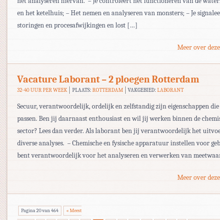
het analyseren hiervan. – Je controleert het functioneren van de wate
en het ketelhuis; – Het nemen en analyseren van monsters; – Je signalee
storingen en procesafwijkingen en lost […]
Meer over deze
Vacature Laborant – 2 ploegen Rotterdam
32-40 UUR PER WEEK
PLAATS:
ROTTERDAM
VAKGEBIED:
LABORANT
Secuur, verantwoordelijk, ordelijk en zelfstandig zijn eigenschappen die 
passen. Ben jij daarnaast enthousiast en wil jij werken binnen de chemi
sector? Lees dan verder. Als laborant ben jij verantwoordelijk het uitv
diverse analyses. – Chemische en fysische apparatuur instellen voor geb
bent verantwoordelijk voor het analyseren en verwerken van meetwaa
Meer over deze
Pagina 20 van 464
« Meest