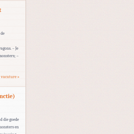
t
 de
agons. – Je
monsters; –
 vacature »
nctie)
d die goede
monsters en