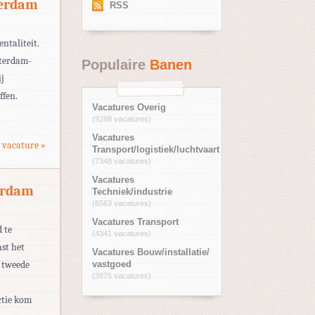
terdam
RSS
ntaliteit.
tterdam-
Populaire
Banen
ij
ffen.
Vacatures Overig
(9288 vacatures)
Vacatures
 vacature »
Transport/logistiek/luchtvaart
(7348 vacatures)
Vacatures
erdam
Techniek/industrie
(6563 vacatures)
Vacatures Transport
 te
(4341 vacatures)
st het
Vacatures Bouw/installatie/
 tweede
vastgoed
(3875 vacatures)
ctie kom