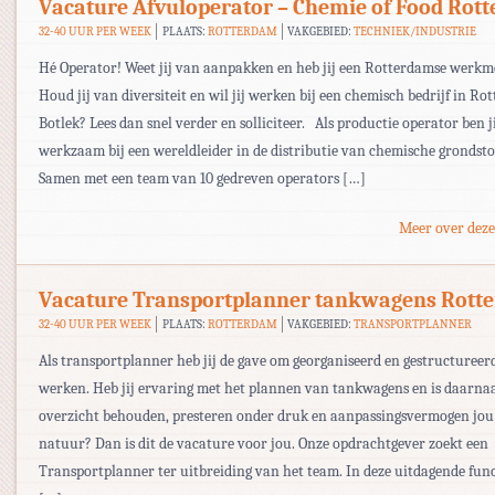
Vacature Afvuloperator – Chemie of Food Rot
32-40 UUR PER WEEK
PLAATS:
ROTTERDAM
VAKGEBIED:
TECHNIEK/INDUSTRIE
Hé Operator! Weet jij van aanpakken en heb jij een Rotterdamse werkme
Houd jij van diversiteit en wil jij werken bij een chemisch bedrijf in Ro
Botlek? Lees dan snel verder en solliciteer. Als productie operator ben j
werkzaam bij een wereldleider in de distributie van chemische grondsto
Samen met een team van 10 gedreven operators […]
Meer over deze
Vacature Transportplanner tankwagens Rott
32-40 UUR PER WEEK
PLAATS:
ROTTERDAM
VAKGEBIED:
TRANSPORTPLANNER
Als transportplanner heb jij de gave om georganiseerd en gestructureerd
werken. Heb jij ervaring met het plannen van tankwagens en is daarnaa
overzicht behouden, presteren onder druk en aanpassingsvermogen jou
natuur? Dan is dit de vacature voor jou. Onze opdrachtgever zoekt een
Transportplanner ter uitbreiding van het team. In deze uitdagende fun