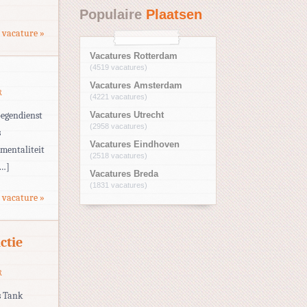
Populaire
Plaatsen
 vacature »
Vacatures Rotterdam
(4519 vacatures)
Vacatures Amsterdam
R
(4221 vacatures)
oegendienst
Vacatures Utrecht
(2958 vacatures)
s
Vacatures Eindhoven
kmentaliteit
(2518 vacatures)
[…]
Vacatures Breda
(1831 vacatures)
 vacature »
ctie
R
s Tank