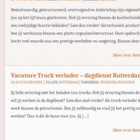
Besluitvaardig, gestructureerd, overtuigend en leiderschap zijn eigensc
jou op het lijf staan geschreven. Heb jij ervaring binnen de koeltechniek 
een veelzijdige functie bekleden? Lees dan verder! Als technisch produ
ben jij werkzaam binnen een platte organisatiestructuur. Onze opdrach
hecht veel waarde aan een prettige werksfeer en omgeving. Binnen deze
Meer over deze
Vacature Truck verlader – dagdienst Rotterd
32-40 UUR PER WEEK
PLAATS:
ROTTERDAM
VAKGEBIED:
TECHNIEK/INDUSTRIE
Jij hebt ervaring met het beladen van trucks. Heb jij ervaring binnen d
wil jij werken in de dagdienst? Lees dan snel verder! Als truck verlader k
werk binnen de petrochemie. Ben jij zelfstandig en vind jij het prettig o
werken? Dan is dit de baan voor jou. Jij […]
Meer over deze