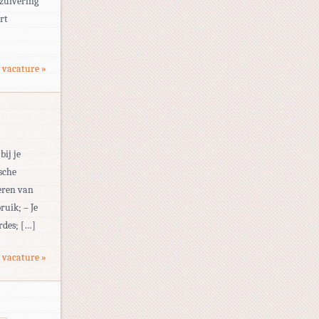
rzuivering
rt
 vacature »
bij je
sche
oeren van
ruik; – Je
rdes; […]
 vacature »