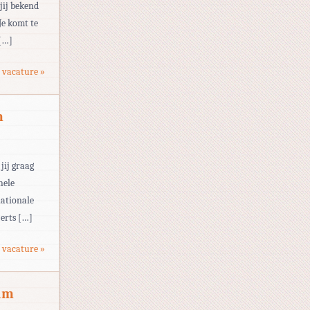
jij bekend
Je komt te
 […]
 vacature »
m
jij graag
hele
nationale
 erts […]
 vacature »
dam