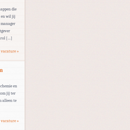
happen die
en wil jij
ct manager
tgever
 rol […]
 vacature »
am
e chemie en
om jij ter
m alleen te
 vacature »