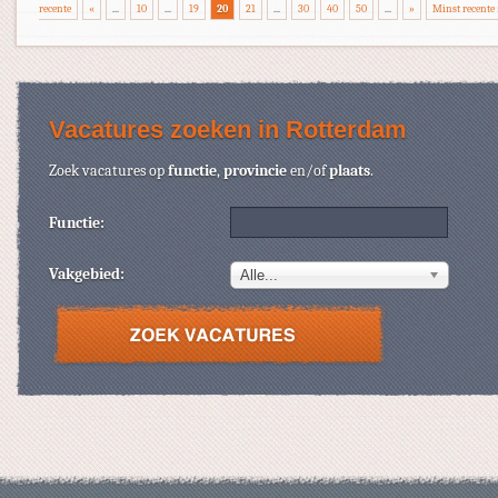
recente
«
...
10
...
19
20
21
...
30
40
50
...
»
Minst recente 
Vacatures zoeken in Rotterdam
Zoek vacatures op
functie
,
provincie
en/of
plaats
.
Functie:
Vakgebied:
Alle...