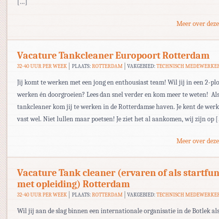
[…]
Meer over deze
Vacature Tankcleaner Europoort Rotterdam
32-40 UUR PER WEEK
PLAATS:
ROTTERDAM
VAKGEBIED:
TECHNISCH MEDEWERKE
Jij komt te werken met een jong en enthousiast team! Wil jij in een 2-pl
werken én doorgroeien? Lees dan snel verder en kom meer te weten! Al
tankcleaner kom jij te werken in de Rotterdamse haven. Je kent de wer
vast wel. Niet lullen maar poetsen! Je ziet het al aankomen, wij zijn op 
Meer over deze
Vacature Tank cleaner (ervaren of als startfun
met opleiding) Rotterdam
32-40 UUR PER WEEK
PLAATS:
ROTTERDAM
VAKGEBIED:
TECHNISCH MEDEWERKE
Wil jij aan de slag binnen een internationale organisatie in de Botlek al