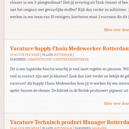
cleaner in een 2-ploegendienst? Heb jij ervaring als Tank cleaner of ben 
met het omgaan met gevaarlijke stoffen? Kijk dan verder en solliciteer. 
werken in een team van 10 reinigers, hierboven staat 1 voorman die dit
Meer over deze
Vacature Supply Chain Medewerker Rotterda
32-40 UUR PER WEEK
PLAATS:
ROTTERDAM
VAKGEBIED:
ADMINISTRATIEF LOGISTIEK MEDEWERKER
Dit is een logistieke functie waarbij je veel moet regelen en plannen. Wil 
veel in contact zijn met je klanten? Zoek dan niet verder en bekijk de ge
vacature! Als Supply Chain Medewerker kom jij te werken bij een inter
speler binnen de chemie. De fabriek in de Botlek produceert pigment uit
Meer over deze
Vacature Technisch product Manager Rotter
32-40 UUR PER WEEK
PLAATS:
ROTTERDAM
VAKGEBIED:
MANAGER