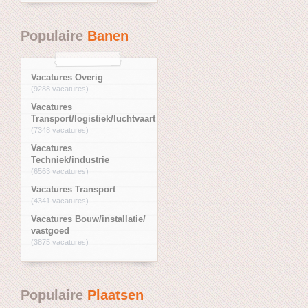
Populaire
Banen
Vacatures Overig
(9288 vacatures)
Vacatures
Transport/logistiek/luchtvaart
(7348 vacatures)
Vacatures
Techniek/industrie
(6563 vacatures)
Vacatures Transport
(4341 vacatures)
Vacatures Bouw/installatie/
vastgoed
(3875 vacatures)
Populaire
Plaatsen