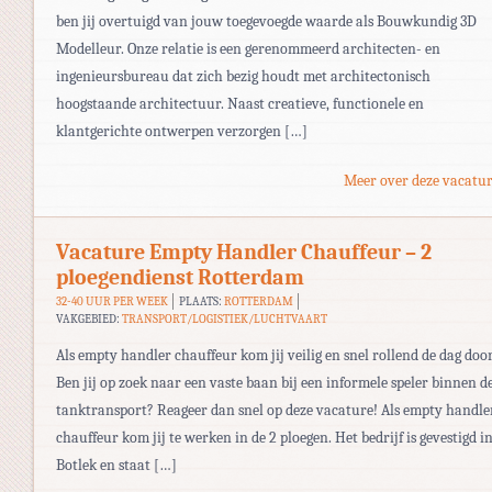
ben jij overtuigd van jouw toegevoegde waarde als Bouwkundig 3D
Modelleur. Onze relatie is een gerenommeerd architecten- en
ingenieursbureau dat zich bezig houdt met architectonisch
hoogstaande architectuur. Naast creatieve, functionele en
klantgerichte ontwerpen verzorgen […]
Meer over deze vacatur
Vacature Empty Handler Chauffeur – 2
ploegendienst Rotterdam
32-40 UUR PER WEEK
PLAATS:
ROTTERDAM
VAKGEBIED:
TRANSPORT/LOGISTIEK/LUCHTVAART
Als empty handler chauffeur kom jij veilig en snel rollend de dag doo
Ben jij op zoek naar een vaste baan bij een informele speler binnen d
tanktransport? Reageer dan snel op deze vacature! Als empty handle
chauffeur kom jij te werken in de 2 ploegen. Het bedrijf is gevestigd i
Botlek en staat […]