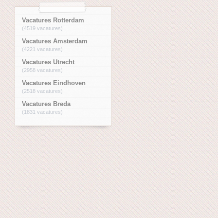
Vacatures Rotterdam
(4519 vacatures)
Vacatures Amsterdam
(4221 vacatures)
Vacatures Utrecht
(2958 vacatures)
Vacatures Eindhoven
(2518 vacatures)
Vacatures Breda
(1831 vacatures)