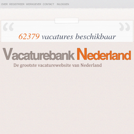
OVER
REGISTREER
WERKGEVER
CONTACT
INLOGGEN
62379
vacatures beschikbaar