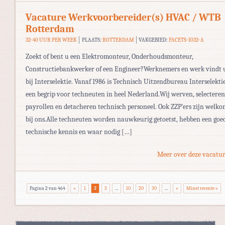
Vacature Werkvoorbereider(s) HVAC / WTB
Rotterdam
32-40 UUR PER WEEK
PLAATS:
ROTTERDAM
VAKGEBIED:
FACETS-1032-A
Zoekt of bent u een Elektromonteur, Onderhoudsmonteur,
Constructiebankwerker of een Engineer?Werknemers en werk vindt 
bij Interselektie. Vanaf 1986 is Technisch Uitzendbureau Interselekti
een begrip voor techneuten in heel Nederland.Wij werven, selecteren
payrollen en detacheren technisch personeel. Ook ZZP’ers zijn welk
bij ons.Alle techneuten worden nauwkeurig getoetst, hebben een goe
technische kennis en waar nodig […]
Meer over deze vacatur
Pagina 2 van 464
«
1
2
3
...
10
20
30
...
»
Minst recente »