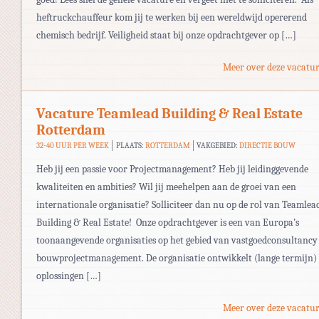
heftruckchauffeur kom jij te werken bij een wereldwijd opererend
chemisch bedrijf. Veiligheid staat bij onze opdrachtgever op […]
Meer over deze vacatur
Vacature Teamlead Building & Real Estate
Rotterdam
32-40 UUR PER WEEK
PLAATS:
ROTTERDAM
VAKGEBIED:
DIRECTIE BOUW
Heb jij een passie voor Projectmanagement? Heb jij leidinggevende
kwaliteiten en ambities? Wil jij meehelpen aan de groei van een
internationale organisatie? Solliciteer dan nu op de rol van Teamlea
Building & Real Estate! Onze opdrachtgever is een van Europa’s
toonaangevende organisaties op het gebied van vastgoedconsultancy
bouwprojectmanagement. De organisatie ontwikkelt (lange termijn)
oplossingen […]
Meer over deze vacatur