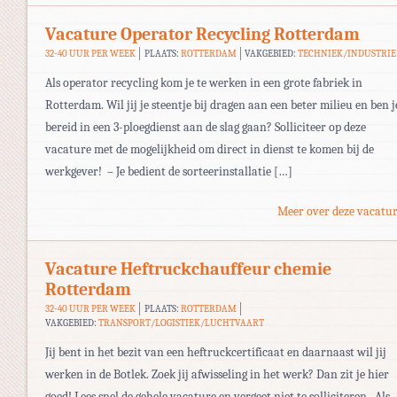
Vacature Operator Recycling Rotterdam
32-40 UUR PER WEEK
PLAATS:
ROTTERDAM
VAKGEBIED:
TECHNIEK/INDUSTRIE
Als operator recycling kom je te werken in een grote fabriek in
Rotterdam. Wil jij je steentje bij dragen aan een beter milieu en ben j
bereid in een 3-ploegdienst aan de slag gaan? Solliciteer op deze
vacature met de mogelijkheid om direct in dienst te komen bij de
werkgever! – Je bedient de sorteerinstallatie […]
Meer over deze vacatur
Vacature Heftruckchauffeur chemie
Rotterdam
32-40 UUR PER WEEK
PLAATS:
ROTTERDAM
VAKGEBIED:
TRANSPORT/LOGISTIEK/LUCHTVAART
Jij bent in het bezit van een heftruckcertificaat en daarnaast wil jij
werken in de Botlek. Zoek jij afwisseling in het werk? Dan zit je hier
goed! Lees snel de gehele vacature en vergeet niet te solliciteren. Als