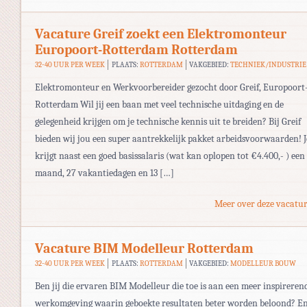
Vacature Greif zoekt een Elektromonteur
Europoort-Rotterdam Rotterdam
32-40 UUR PER WEEK
PLAATS:
ROTTERDAM
VAKGEBIED:
TECHNIEK/INDUSTRIE
Elektromonteur en Werkvoorbereider gezocht door Greif, Europoort
Rotterdam Wil jij een baan met veel technische uitdaging en de
gelegenheid krijgen om je technische kennis uit te breiden? Bij Greif
bieden wij jou een super aantrekkelijk pakket arbeidsvoorwaarden! J
krijgt naast een goed basissalaris (wat kan oplopen tot €4.400,- ) een
maand, 27 vakantiedagen en 13 […]
Meer over deze vacatur
Vacature BIM Modelleur Rotterdam
32-40 UUR PER WEEK
PLAATS:
ROTTERDAM
VAKGEBIED:
MODELLEUR BOUW
Ben jij die ervaren BIM Modelleur die toe is aan een meer inspireren
werkomgeving waarin geboekte resultaten beter worden beloond? E