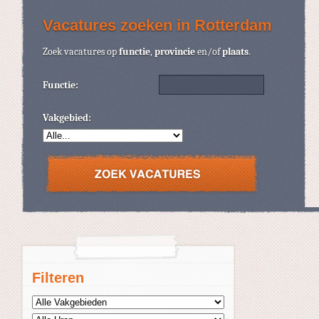
Vacatures zoeken in Rotterdam
Zoek vacatures op
functie
,
provincie
en/of
plaats
.
Functie:
Vakgebied:
Filteren