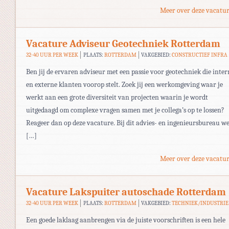
Meer over deze vacatur
Vacature Adviseur Geotechniek Rotterdam
32-40 UUR PER WEEK
PLAATS:
ROTTERDAM
VAKGEBIED:
CONSTRUCTIEF INFRA
Ben jij de ervaren adviseur met een passie voor geotechniek die inter
en externe klanten voorop stelt. Zoek jij een werkomgeving waar je
werkt aan een grote diversiteit van projecten waarin je wordt
uitgedaagd om complexe vragen samen met je collega’s op te lossen?
Reageer dan op deze vacature. Bij dit advies- en ingenieursbureau w
[…]
Meer over deze vacatur
Vacature Lakspuiter autoschade Rotterdam
32-40 UUR PER WEEK
PLAATS:
ROTTERDAM
VAKGEBIED:
TECHNIEK/INDUSTRIE
Een goede laklaag aanbrengen via de juiste voorschriften is een hele