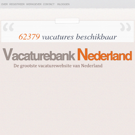
OVER
REGISTREER
WERKGEVER
CONTACT
INLOGGEN
62379
vacatures beschikbaar