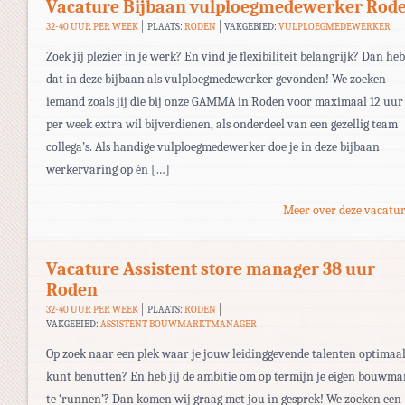
Vacature Bijbaan vulploegmedewerker Rod
32-40 UUR PER WEEK
PLAATS:
RODEN
VAKGEBIED:
VULPLOEGMEDEWERKER
Zoek jij plezier in je werk? En vind je flexibiliteit belangrijk? Dan heb
dat in deze bijbaan als vulploegmedewerker gevonden! We zoeken
iemand zoals jij die bij onze GAMMA in Roden voor maximaal 12 uur
per week extra wil bijverdienen, als onderdeel van een gezellig team
collega’s. Als handige vulploegmedewerker doe je in deze bijbaan
werkervaring op én […]
Meer over deze vacatur
Vacature Assistent store manager 38 uur
Roden
32-40 UUR PER WEEK
PLAATS:
RODEN
VAKGEBIED:
ASSISTENT BOUWMARKTMANAGER
Op zoek naar een plek waar je jouw leidinggevende talenten optimaa
kunt benutten? En heb jij de ambitie om op termijn je eigen bouwma
te ‘runnen’? Dan komen wij graag met jou in gesprek! We zoeken een