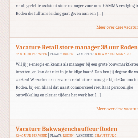
retail gerichte assistent store manager voor onze GAMMA vestiging i
Roden die fulltime leiding gaat geven aan een […]
Meer over deze vacatur
Vacature Retail store manager 38 uur Roden
32-40 UUR PER WEEK
PLAATS:
RODEN
VAKGEBIED:
BOUWMARKTMANAGER
Wil jij je energie en kennis als manager bij een grote bouwmarktkete
inzetten, en kan dat niet in je huidige baan? Dan ben jij degene die w
zoeken! We zoeken een ervaren retail store manager bij de Gamma in
Roden, bij een filiaal dat naast commercieel resultaat persoonlijke
ontwikkeling en plezier tijdens het werk het […]
Meer over deze vacatur
Vacature Bakwagenchauffeur Roden
32-40 UUR PER WEEK
PLAATS:
RODEN
VAKGEBIED:
CHAUFFEUR C