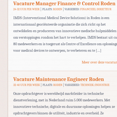
Vacature Manager Finance & Control Roden
24-32 UUR PER WEEK
PLAATS:
RODEN
VAKGEBIED:
FINANCIEEL DIRECTEUR
IMDS (Interventional Medical Device Solutions) in Roden is een
internationaal georiënteerde organisatie die zich richt op het
ontwikkelen en produceren van innovatieve medische hulpmiddelen
om verstoppingen rondom het hart te verhelpen. IMDS bestaat uit ca
80 medewerkers en is toegerust als Centre of Excellence om oplossing
voor medical devices te ontwerpen, te verbeteren en te […]
Meer over deze vacatur
Vacature Maintenance Engineer Roden
32-40 UUR PER WEEK
PLAATS:
RODEN
VAKGEBIED:
TECHNIEK/INDUSTRIE
Onze opdrachtgever is wereldwijd marktleider in technische
dienstverlening, met in Nederland ruim 5.000 medewerkers. Met
innovatieve technische, digitale en duurzame oplossingen helpen ze
opdrachtgevers binnen de utiliteit, industrie en overheid. Ze