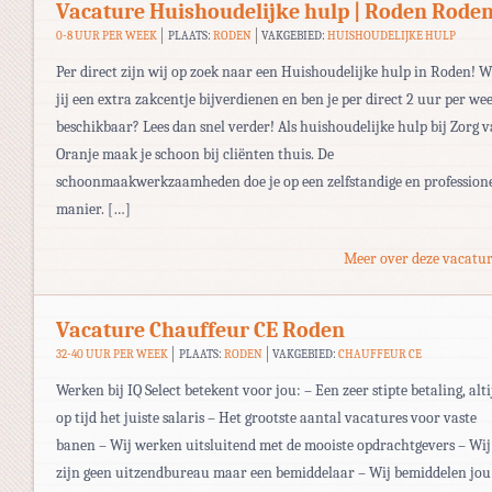
Vacature Huishoudelijke hulp | Roden Rode
0-8 UUR PER WEEK
PLAATS:
RODEN
VAKGEBIED:
HUISHOUDELIJKE HULP
Per direct zijn wij op zoek naar een Huishoudelijke hulp in Roden! W
jij een extra zakcentje bijverdienen en ben je per direct 2 uur per we
beschikbaar? Lees dan snel verder! Als huishoudelijke hulp bij Zorg 
Oranje maak je schoon bij cliënten thuis. De
schoonmaakwerkzaamheden doe je op een zelfstandige en profession
manier. […]
Meer over deze vacatur
Vacature Chauffeur CE Roden
32-40 UUR PER WEEK
PLAATS:
RODEN
VAKGEBIED:
CHAUFFEUR CE
Werken bij IQ Select betekent voor jou: – Een zeer stipte betaling, alti
op tijd het juiste salaris – Het grootste aantal vacatures voor vaste
banen – Wij werken uitsluitend met de mooiste opdrachtgevers – Wij
zijn geen uitzendbureau maar een bemiddelaar – Wij bemiddelen jou