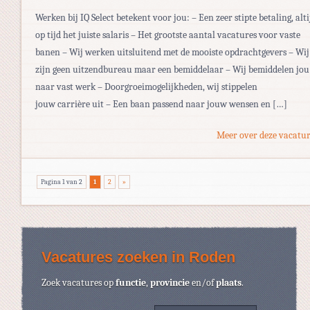
Werken bij IQ Select betekent voor jou: – Een zeer stipte betaling, alti
op tijd het juiste salaris – Het grootste aantal vacatures voor vaste
banen – Wij werken uitsluitend met de mooiste opdrachtgevers – Wij
zijn geen uitzendbureau maar een bemiddelaar – Wij bemiddelen jou
naar vast werk – Doorgroeimogelijkheden, wij stippelen
jouw carrière uit – Een baan passend naar jouw wensen en […]
Meer over deze vacatur
Pagina 1 van 2
1
2
»
Vacatures zoeken in Roden
Zoek vacatures op
functie
,
provincie
en/of
plaats
.