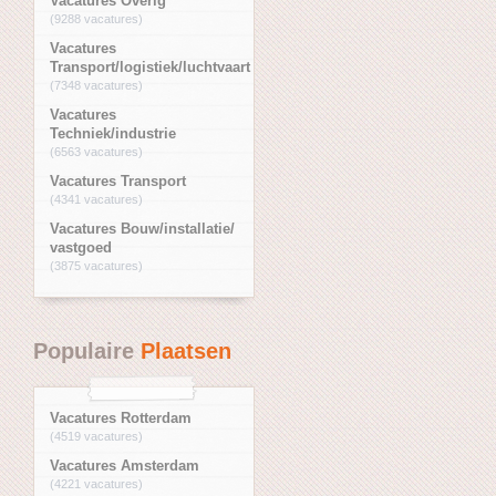
Vacatures Overig
(9288 vacatures)
Vacatures
Transport/logistiek/luchtvaart
(7348 vacatures)
Vacatures
Techniek/industrie
(6563 vacatures)
Vacatures Transport
(4341 vacatures)
Vacatures Bouw/installatie/
vastgoed
(3875 vacatures)
Populaire
Plaatsen
Vacatures Rotterdam
(4519 vacatures)
Vacatures Amsterdam
(4221 vacatures)