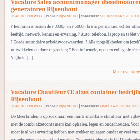
Vacature Sales accountmanager dieselmotore
generatoren Rijsenhout
32-40 UUR PER WEEK
PLAATS:
RIJSENHOUT
VAKGEBIED:
ACCOUNTMANAGER REGI
? Een salaris tussen de ? 3000,- en ? 5000,- bruto per maand, echter afh
leeftijd, netwerk, kennis en ervaring; ? Auto, telefoon, laptop en tablet 
? Goede secundaire arbeidsvoorwaarden; ? Alle mogelijkheden om jezelf
ontwikkelen en door te groeien; ? Een informele, open en collegiale sfee
Vrijheid […]
Meer over deze
Vacature Chauffeur CE afzet container bedrijf
Rijsenhout
32-40 UUR PER WEEK
PLAATS:
RIJSENHOUT
VAKGEBIED:
VRACHTWAGENCHAUFFE
De Meerlanden is op zoek naar een multi-inzetbare chauffeur met rijbew
met de combi afzetcontainers kan ophalen, legen en onderhouden. Voor 
moet je al wat ervaring hebben met trekker oplegger, omdat er veel van 
stuurkunsten gevraagd zal worden. Qua werktijden zit je bij Meerlanden