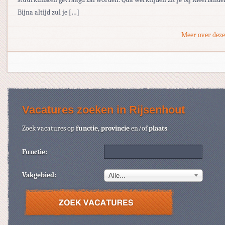
Bijna altijd zul je […]
Meer over deze
Vacatures zoeken in Rijsenhout
Zoek vacatures op
functie
,
provincie
en/of
plaats
.
Functie:
Vakgebied:
Alle...