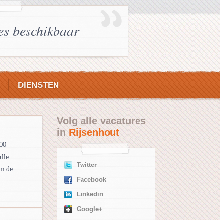
es beschikbaar
DIENSTEN
Volg alle vacatures
in
Rijsenhout
300
alle
Twitter
an de
Facebook
Linkedin
Google+