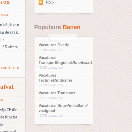
n en
RSS
ONAAL
ankelijk van
Populaire
Banen
van de zaak;
 te
Vacatures Overig
r; ? Ruimte,
(9288 vacatures)
Vacatures
Transport/logistiek/luchtvaart
 vacature »
(7348 vacatures)
Vacatures
Techniek/industrie
safval
(6563 vacatures)
Vacatures Transport
(4341 vacatures)
UR
Vacatures Bouw/installatie/
ijs CE die
vastgoed
(3875 vacatures)
de functie
je
 erg goed.