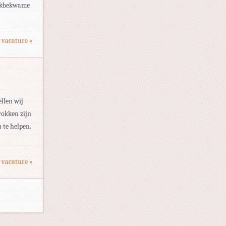
 vakbekwame
 vacature »
llen wij
rokken zijn
 te helpen.
 vacature »