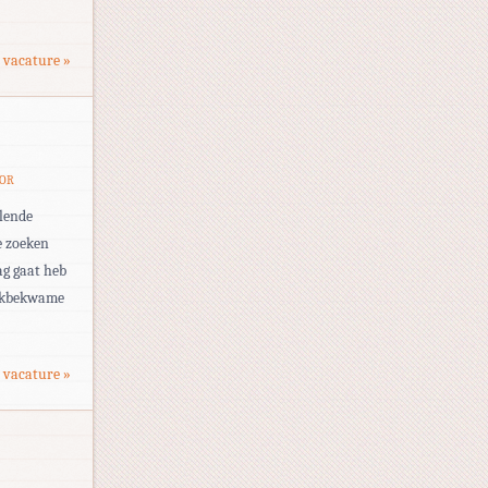
 vacature »
TOR
llende
e zoeken
ag gaat heb
 vakbekwame
 vacature »