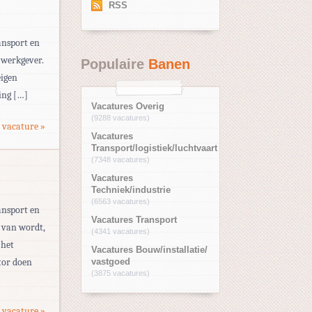
RSS
ansport en
 werkgever.
Populaire
Banen
eigen
ing […]
Vacatures Overig
(9288 vacatures)
 vacature »
Vacatures
Transport/logistiek/luchtvaart
(7348 vacatures)
Vacatures
Techniek/industrie
(6563 vacatures)
ansport en
Vacatures Transport
j van wordt,
(4341 vacatures)
 het
Vacatures Bouw/installatie/
tor doen
vastgoed
(3875 vacatures)
 vacature »