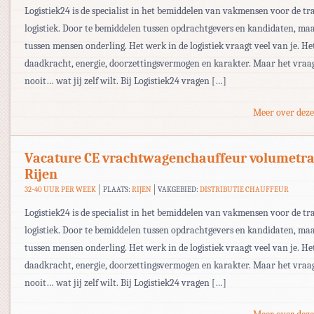
Logistiek24 is de specialist in het bemiddelen van vakmensen voor de tr
logistiek. Door te bemiddelen tussen opdrachtgevers en kandidaten, ma
tussen mensen onderling. Het werk in de logistiek vraagt veel van je. He
daadkracht, energie, doorzettingsvermogen en karakter. Maar het vraag
nooit… wat jij zelf wilt. Bij Logistiek24 vragen […]
Meer over deze
Vacature CE vrachtwagenchauffeur volumetr
Rijen
32-40 UUR PER WEEK
PLAATS:
RIJEN
VAKGEBIED:
DISTRIBUTIE CHAUFFEUR
Logistiek24 is de specialist in het bemiddelen van vakmensen voor de tr
logistiek. Door te bemiddelen tussen opdrachtgevers en kandidaten, ma
tussen mensen onderling. Het werk in de logistiek vraagt veel van je. He
daadkracht, energie, doorzettingsvermogen en karakter. Maar het vraag
nooit… wat jij zelf wilt. Bij Logistiek24 vragen […]