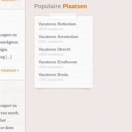
Populaire
Plaatsen
Vacatures Rotterdam
(4519 vacatures)
ansport en
Vacatures Amsterdam
 werkgever.
(4221 vacatures)
eigen
Vacatures Utrecht
(2958 vacatures)
ing […]
Vacatures Eindhoven
(2518 vacatures)
 vacature »
Vacatures Breda
(1831 vacatures)
ansport en
j van wordt,
 het
tor doen