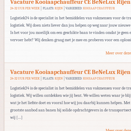
Vacature Kooiaapchauffeur CE BeNeLux Rijen
24-32 UUR PER WEEK
PLAATS:
RIJEN
VAKGEBIED:
KOOIAAP CHAUFFEUR
Logistiek24 is de specialist in het bemiddelen van vakmensen voor de tr
logistiek. Wij doen niets liever dan jou helpen op weg naar jouw nieuwe
Is het voor jou moeilijk om een geschikte baan te vinden omdat je geen 
vervoer hebt? Wij denken graag met je mee en proberen voor een oploss
Meer over deze
Vacature Kooiaapchauffeur CE BeNeLux Rijen
24-32 UUR PER WEEK
PLAATS:
RIJEN
VAKGEBIED:
KOOIAAP CHAUFFEUR
Logistiek24 is de specialist in het bemiddelen van vakmensen voor de tr
logistiek. Wij willen ontdekken wie jij bent. We willen weten waar je bli
wat je het liefste doet en vooral hoe wij jou daarbij kunnen helpen. Met
grootste aanbod aan banen bij solide opdrachtgevers in de transportsec
wij […]
Meer over deze