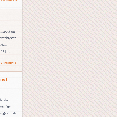
 vacature »
ansport en
 werkgever.
eigen
ing […]
 vacature »
nst
llende
e zoeken
ag gaat heb