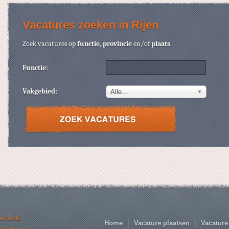
Vacatures zoeken in Rijen
Zoek vacatures op
functie
,
provincie
en/of
plaats
.
Functie:
Vakgebied:
Alle...
levoland
Home
Vacature plaatsen
Vacature