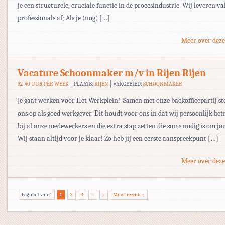
je een structurele, cruciale functie in de procesindustrie. Wij leveren
professionals af; Als je (nog) […]
Meer over deze
Vacature Schoonmaker m/v in Rijen Rijen
32-40 UUR PER WEEK
PLAATS:
RIJEN
VAKGEBIED:
SCHOONMAKER
Je gaat werken voor Het Werkplein! Samen met onze backofficepartij ste
ons op als goed werkgever. Dit houdt voor ons in dat wij persoonlijk bet
bij al onze medewerkers en die extra stap zetten die soms nodig is om jou
Wij staan altijd voor je klaar! Zo heb jij een eerste aanspreekpunt […]
Meer over deze
Pagina 1 van 4
1
2
3
...
»
Minst recente »