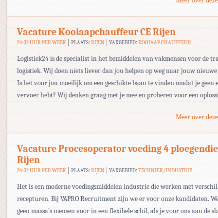
Meer over deze
Vacature Kooiaapchauffeur CE Rijen
24-32 UUR PER WEEK
PLAATS:
RIJEN
VAKGEBIED:
KOOIAAP CHAUFFEUR
Logistiek24 is de specialist in het bemiddelen van vakmensen voor de tr
logistiek. Wij doen niets liever dan jou helpen op weg naar jouw nieuwe
Is het voor jou moeilijk om een geschikte baan te vinden omdat je geen 
vervoer hebt? Wij denken graag met je mee en proberen voor een oploss
Meer over deze
Vacature Procesoperator voeding 4 ploegendie
Rijen
24-32 UUR PER WEEK
PLAATS:
RIJEN
VAKGEBIED:
TECHNIEK/INDUSTRIE
Het is een moderne voedingsmiddelen industrie die werken met verschi
recepturen. Bij VAPRO Recruitment zijn we er voor onze kandidaten. W
geen massa’s mensen voor in een flexibele schil, als je voor ons aan de sl