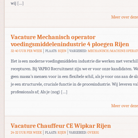
wij […]
Meer over deze
Vacature Mechanisch operator
voedingsmiddelenindustrie 4 ploegen Rijen
32-40 UUR PER WEEK
PLAATS:
RIJEN
VAKGEBIED:
MECHANISCH/MACHINE OPERA
Het is een moderne voedingsmiddelen industrie die werken met verschi
recepturen. Bij VAPRO Recruitment zijn we er voor onze kandidaten. W
geen massa’s mensen voor in een flexibele schil, als je voor ons aan de sl
je een structurele, cruciale functie in de procesindustrie. Wij leveren
professionals af; Als je (nog) […]
Meer over deze
Vacature Chauffeur CE Wipkar Rijen
24-32 UUR PER WEEK
PLAATS:
RIJEN
VAKGEBIED:
OVERIG