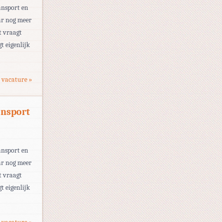
ansport en
ar nog meer
t vraagt
t eigenlijk
 vacature »
ansport
ansport en
ar nog meer
t vraagt
t eigenlijk